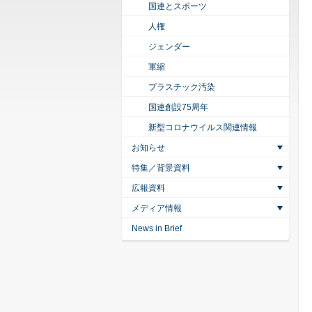
国連とスポーツ
人権
ジェンダー
軍縮
プラスチック汚染
国連創設75周年
新型コロナウイルス関連情報
お知らせ
特集／背景資料
広報資料
メディア情報
News in Brief