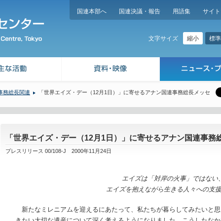
国連本部へ
国連決議・報告
用語集
サイト
縮小
標準
文字サイズ
事務総長関連
「世界エイズ・デー（12月1日）」に寄せるアナン国連事務総長メッセ
「世界エイズ・デー（12月1日）」に寄せるアナン国連事務
プレスリリース 00/108-J 2000年11月24日
エイズは「対岸の火事」ではない
エイズを抱えながら生きる人々への支
新たなミレニアムを迎えるにあたって、私たちが暮らしてみたいと思
きたい大切な遺産について深く考えるようになりました。こうしたなか