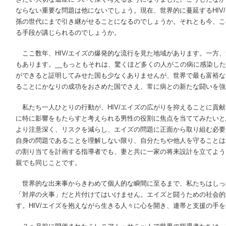
ならない重要な問題は他にないでしょう。現在、世界的に蔓延する
HIV/
孫の世代にまで引き継がせることになるのでしょうか。それとも今、こ
る手段が講じられるのでしょうか。
ここ数年、
HIV/
エイズの爆発的な流行を見た地域があります。一方、
もあります。__もっともそれは、驚くほど多くの人がこの病に感染し
ができると証明してみせた国も少なくありませんが、世界で最も富裕な
ることにかなりの成功をおさめた国でさえ、常に病との新たな闘いを強
私たち一人ひとりの行動が、
HIV/
エイズの広がりを抑えることに貢献
に特に影響をもたらすと考えられる男性の役割に焦点を当ててみたいと
より注意深く、リスクを減らし、エイズの問題に正面から取り組む必要
自身の問題であることを理解しない限り、自分たちや他人を守ることは
の割り当てを計画する指導者でも、妻と共に一家の将来設計を立てよう
親でも同じことです。
世界的な出来事からきわめて個人的な瞬間に至るまで、私たちはしっ
「対岸の火事」だと片付けてはいけません。エイズと闘うための社会的
す。
HIV/
エイズを抱えながら生きる人々に心を開き、連帯と支援の手を