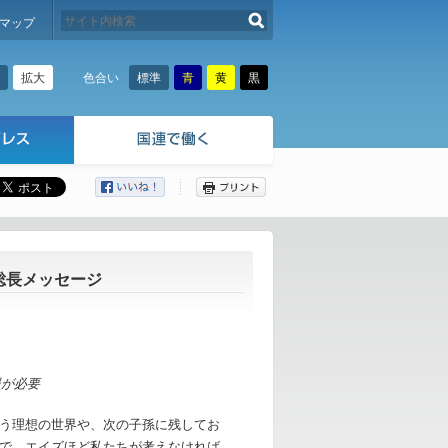
検索する
マップ
拡大
標準
青
黄
黒
色合い
ここから本文です。
総長メッセージ
、
援が必要
う理想の世界や、次の子孫に残してお
で、エイズほど私たちが考えなければ