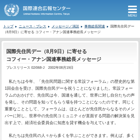
M
トップ
ニュース・プレス
メッセージ／演説
事務総長関連
国際先住民デー
（8月9日）に寄せる コフィー・アナン国連事務総長メッセージ
ここから本文です。
国際先住民デー（8月9日）に寄せる
コフィー・アナン国連事務総長メッセージ
プレスリリース 02/068-J 2002年08月19日
私たちは今年、「先住民問題に関する常設フォーラム」の歴史的な第
1回会合を受け、国際先住民デーを祝うことになりました。常設フォー
ラムのおかげで、先住民は今、国連を通して、世界に対し自分たちの声
を発し、その問題を知ってもらう場を持つことになったのです。同じく
重要なこととして、フォーラムは、ほとんどが先住民からなるそのメン
バーに対し、世界中の先住民コミュニティが直面する問題の解決策を見
出す上で、経済社会委員会に知恵を貸す機会を与えています。
私たちは先住民の人々から多くを学ぶことができます。例えば、多く