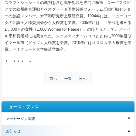
スラブ・シェシェリの裁判を含む戦争犯罪を専門に執筆。ユーゴスラビ
アでの欧州統合運動とベオグラード国際関係フォーラム反戦行動センタ
ーの創設メンバー。米平和研究所上級研究員。1994年には、ニューヨー
クの弁護士人権委員会から人権賞を受賞。2005年には、「平和を求める
1，000人の女性（1,000 Women for Peace）」のひとりとして、ノーベ
ル平和賞候補に推薦された。ジェスティナ・ムココとともに2009年度ワ
イマール市（ドイツ）人権賞を受賞。2010年にはオスロ大学人権賞を受
賞。ベオグラード大学経済学部卒。
＊ ＊＊＊ ＊
前へ
一覧
次へ
ニュース・プレス
メッセージ／演説
お知らせ