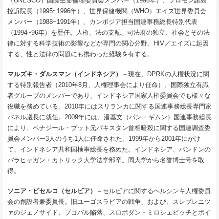
（UNESCO）国際生命倫理委員会メンバー（1996年）、ソロモン諸島
控訴院長（1995~1996年）、世界保健機関（WHO）エイズ世界委員会
メンバー（1988~1991年）、カンボジア担当国連事務総長特別代表
（1994~96年）を歴任。人権、法の支配、司法府の独立、社会とその法
律に対する科学技術の影響などが専門の関心分野。HIV／エイズに起因
する、性と法律の問題にも携わった経験を有する。
マルズキ・ダルスマン（インドネシア）
－現在、DPRKの人権状況に関
する特別報告者（2010年8月、人権理事会により任命）。国際独立有識
者グループのメンバーであり、インドネシア国家人権委員会でも様々な
役職を務めている。2010年にはスリランカに関する国連事務総長専門家
パネル議長に就任。2009年には、潘基文（パン・ギムン）国連事務総長
により、ベナジール・ブット元パキスタン首相暗殺に関する国連調査委
員会メンバー3人のうち1人に任命された。1999年から2001年にかけ
て、インドネシア共和国検事総長を務めた。インドネシア、バンドンの
パラヒャガン・カトリック大学法学部卒。同大学から名誉博士号を取
得。
ソニア・ビセルコ（セルビア）
－セルビアに関するヘルシンキ人権委員
会の創設者兼委員長。旧ユーゴスラビアの戦争、および、スレブレニツ
ァのジェノサイド、ブコバル陥落、スロボダン・ミロシェビッチとボイ