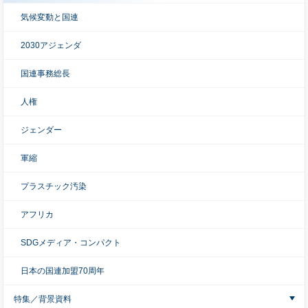
気候変動と国連
2030アジェンダ
国連事務総長
人権
ジェンダー
軍縮
プラスチック汚染
アフリカ
SDGメディア・コンパクト
日本の国連加盟70周年
特集／背景資料