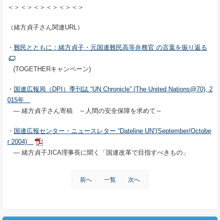
＜＞＜＞＜＞＜＞＜＞＜＞
（緒方貞子さん関連URL）
・
難民とともに：緒方貞子・元国連難民高等弁務官 の言葉を振り返る
(TOGETHER
キャンペーン)
・
国連広報局（DPI）季刊誌 “UN Chronicle” (The United Nations@70), 2
015年
― 緒方貞子さん寄稿 ～人間の安全保障を求めて～
・
国連広報センター・ニュースレター “Dateline UN”(September/Octobe
r 2004)
― 緒方貞子JICA理事長に聞く「国連改革で目指すべきもの」
前へ
一覧
次へ