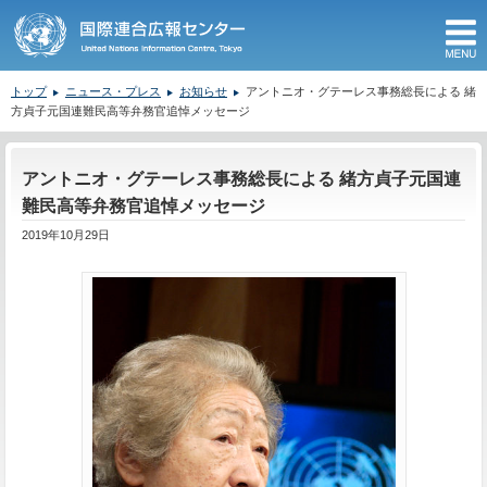
M
トップ
ニュース・プレス
お知らせ
アントニオ・グテーレス事務総長による 緒
方貞子元国連難民高等弁務官追悼メッセージ
ここから本文です。
アントニオ・グテーレス事務総長による 緒方貞子元国連
難民高等弁務官追悼メッセージ
2019年10月29日