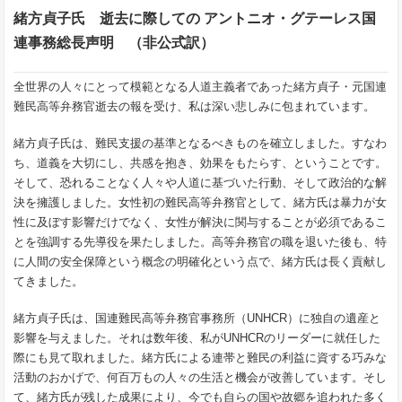
緒方貞子氏 逝去に際しての アントニオ・グテーレス国
連事務総長声明 （非公式訳）
全世界の人々にとって模範となる人道主義者であった緒方貞子・元国連
難民高等弁務官逝去の報を受け、私は深い悲しみに包まれています。
緒方貞子氏は、難民支援の基準となるべきものを確立しました。すなわ
ち、道義を大切にし、共感を抱き、効果をもたらす、ということです。
そして、恐れることなく人々や人道に基づいた行動、そして政治的な解
決を擁護しました。女性初の難民高等弁務官として、緒方氏は暴力が女
性に及ぼす影響だけでなく、女性が解決に関与することが必須であるこ
とを強調する先導役を果たしました。高等弁務官の職を退いた後も、特
に人間の安全保障という概念の明確化という点で、緒方氏は長く貢献し
てきました。
緒方貞子氏は、国連難民高等弁務官事務所（UNHCR）に独自の遺産と
影響を与えました。それは数年後、私がUNHCRのリーダーに就任した
際にも見て取れました。緒方氏による連帯と難民の利益に資する巧みな
活動のおかげで、何百万もの人々の生活と機会が改善しています。そし
て、緒方氏が残した成果により、今でも自らの国や故郷を追われた多く