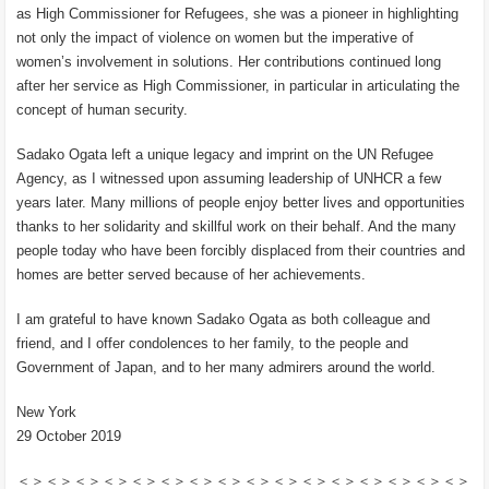
as High Commissioner for Refugees, she was a pioneer in highlighting
not only the impact of violence on women but the imperative of
women’s involvement in solutions. Her contributions continued long
after her service as High Commissioner, in particular in articulating the
concept of human security.
Sadako Ogata left a unique legacy and imprint on the UN Refugee
Agency, as I witnessed upon assuming leadership of UNHCR a few
years later. Many millions of people enjoy better lives and opportunities
thanks to her solidarity and skillful work on their behalf. And the many
people today who have been forcibly displaced from their countries and
homes are better served because of her achievements.
I am grateful to have known Sadako Ogata as both colleague and
friend, and I offer condolences to her family, to the people and
Government of Japan, and to her many admirers around the world.
New York
29 October 2019
＜＞＜＞＜＞＜＞＜＞＜＞＜＞＜＞＜＞＜＞＜＞＜＞＜＞＜＞＜＞＜＞