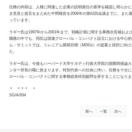
任務の内容は、人権に関連した企業の説明責任の基準を確認し明らかに
き意見と提言をまとめた中間報告を2006年の第62回会議までに、また最
っています。
ラギー氏は1997年から2001年まで、戦略計画に関する事務次長補お
職務の中でも、同氏は国連グローバル・コンパクト設立における中心的役
ム・サミットでは、ミレニアム開発目標（MDGs）の提案と採択に向
た。
ラギー氏は、今後もハーバード大学ケネディ行政大学院の国際関係論カ
ンター所長の職に留まります。特別代表への任命に伴い、任務を十分に
ローバル・コンパクトに関する事務総長特別顧問を辞することになりま
＊ ＊＊＊ ＊
SG/A/934
前へ
一覧
次へ