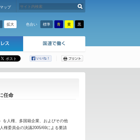
検索する
マップ
拡大
標準
青
黄
黒
色合い
ここから本文です。
に任命
国）を人権、多国籍企業、およびその他
委員会の決議2005/69による要請