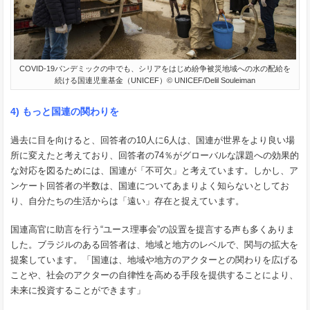
COVID-19パンデミックの中でも、シリアをはじめ紛争被災地域への水の配給を
続ける国連児童基金（UNICEF）© UNICEF/Delil Souleiman
4) もっと国連の関わりを
過去に目を向けると、回答者の10人に6人は、国連が世界をより良い場
所に変えたと考えており、回答者の74％がグローバルな課題への効果的
な対応を図るためには、国連が「不可欠」と考えています。しかし、ア
ンケート回答者の半数は、国連についてあまりよく知らないとしてお
り、自分たちの生活からは「遠い」存在と捉えています。
国連高官に助言を行う“ユース理事会”の設置を提言する声も多くありま
した。ブラジルのある回答者は、地域と地方のレベルで、関与の拡大を
提案しています。「国連は、地域や地方のアクターとの関わりを広げる
ことや、社会のアクターの自律性を高める手段を提供することにより、
未来に投資することができます」