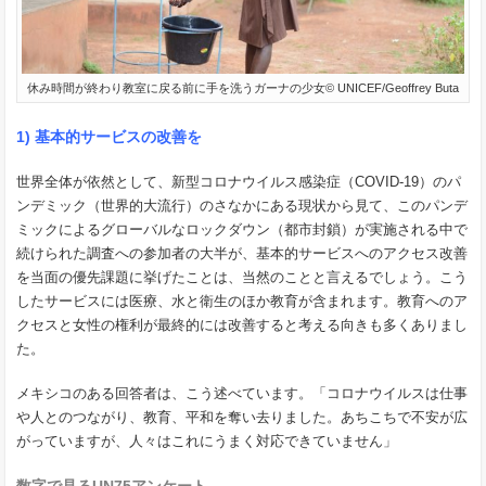
休み時間が終わり教室に戻る前に手を洗うガーナの少女© UNICEF/Geoffrey Buta
1) 基本的サービスの改善を
世界全体が依然として、新型コロナウイルス感染症（COVID-19）のパ
ンデミック（世界的大流行）のさなかにある現状から見て、このパンデ
ミックによるグローバルなロックダウン（都市封鎖）が実施される中で
続けられた調査への参加者の大半が、基本的サービスへのアクセス改善
を当面の優先課題に挙げたことは、当然のことと言えるでしょう。こう
したサービスには医療、水と衛生のほか教育が含まれます。教育へのア
クセスと女性の権利が最終的には改善すると考える向きも多くありまし
た。
メキシコのある回答者は、こう述べています。「コロナウイルスは仕事
や人とのつながり、教育、平和を奪い去りました。あちこちで不安が広
がっていますが、人々はこれにうまく対応できていません」
数字で見るUN75アンケート