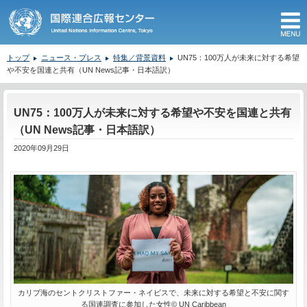
M
トップ
ニュース・プレス
特集／背景資料
UN75：100万人が未来に対する希望
や不安を国連と共有（UN News記事・日本語訳）
ここから本文です。
UN75：100万人が未来に対する希望や不安を国連と共有
（UN News記事・日本語訳）
2020年09月29日
カリブ海のセントクリストファー・ネイビスで、未来に対する希望と不安に関す
る国連調査に参加した女性© UN Caribbean