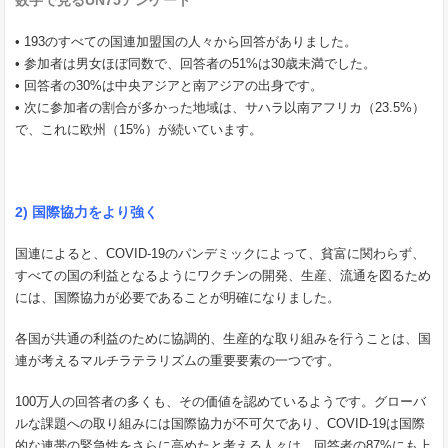
• 193のすべての国連加盟国の人々から回答がありました。
• 参加者は男女ほぼ同数で、回答者の51%は30歳未満でした。
• 回答者の30%は中央アジアと南アジアの出身です。
• 次に参加者の割合が多かった地域は、サハラ以南アフリカ（23.5%）
で、これに欧州（15%）が続いています。
2) 国際協力をより強く
国連によると、COVID-19のパンデミックによって、貧富に関わらず、
すべての国の利益となるようにワクチンの開発、生産、流通を図るため
には、国際協力が必要であることが明確になりました。
各国が共通の利益のために協調的、生産的な取り組みを行うことは、国
連が考えるマルチラテラリズムの重要要素の一つです。
100万人の回答者の多くも、その価値を認めているようです。グローバ
ルな課題への取り組みには国際協力が不可欠であり、COVID-19は国際
的な連帯の緊急性をさらに高めたと考える人々は、回答者の87%にも上