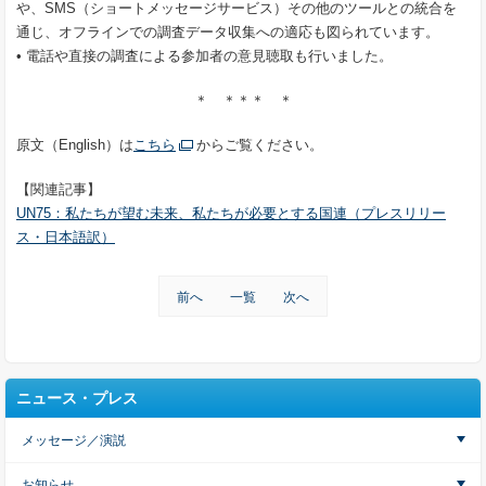
や、SMS（ショートメッセージサービス）その他のツールとの統合を
通じ、オフラインでの調査データ収集への適応も図られています。
• 電話や直接の調査による参加者の意見聴取も行いました。
＊ ＊＊＊ ＊
原文（English）は
こちら
からご覧ください。
【関連記事】
UN75：私たちが望む未来、私たちが必要とする国連（プレスリリー
ス・日本語訳）
前へ
一覧
次へ
ニュース・プレス
メッセージ／演説
お知らせ