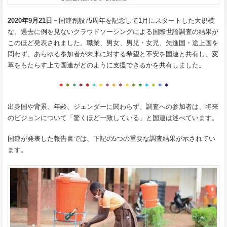
2020年9月21日－
国連創設75周年を記念して1月にスタートした大規模
な、過去に例を見ないクラウドソーシングによる国際世論調査の結果が
このほど発表されました。職業、男女、男児・女児、先進国・途上国を
問わず、あらゆる参加者が未来に対する希望と不安を国連と共有し、変
革をもたらす上で国連がどのように支援できるかを共有しました。
＊
＊
＊
＊
＊
＊
＊
＊
＊
＊
＊
＊
＊
＊
＊
＊
＊
出身国や背景、年齢、ジェンダーに関わらず、調査への参加者は、将来
のビジョンについて「驚くほど一致している」と国連は述べています。
国連が発表した報告書では、下記の5つの重要な調査結果が示されてい
ます。