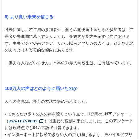
5) より良い未来を信じる
将来に関し、若年層の参加者や、多くの開発途上国からの参加者は、年
長者や先進国に暮らす人々よりも、楽観的な見方を示す傾向にありま
す。中央アジアや南アジア、サハラ以南アフリカの人々は、欧州や北米
の人々よりも楽天的な傾向にあります。
「無力な人などいません」日本の17歳の高校生は、こう述べています。
100万人の声はどのように届いたのか
人々の意見は、多くの方法で集められました。
• できるだけ多くの人の声を聴くという点で、1分間のUN75アンケート
（
www.un75.online
）は重要な役割を果たしました。このアンケート
には現時点でも64の言語で回答できます。
• インターネットに接続できない人の声も聴けるよう、モバイルアプリ