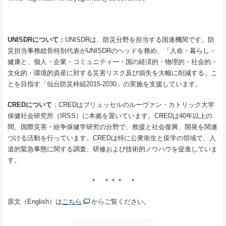
UNISDRについて：
UNISDRは、防災分野を担当する国連機関です。防
災担当事務総長特別代表がUNISDRのヘッドを務め、「人命・暮らし・
健康と、個人・企業・コミュニティー・国の経済的・物理的・社会的・
文化的・環境的資産に対する災害リスク及び損失を大幅に削減する」こ
とを目指す「仙台防災枠組2015-2030」の実施を支援しています。
CRED
について
：CREDはブリュッセルのルーヴァン・カトリック大学
保健社会研究所（IRSS）に本拠を置いています。CREDは40年以上の
間、国際災害・紛争保健学研究の分野で、救援と社会復興、開発を関連
づける活動を行っています。CREDは特に公衆衛生と疫学の領域で、人
道的緊急事態に関する調査、研修および技術的ノウハウを促進していま
す。
＊ ＊＊＊ ＊
原文（English）は
こちら
からご覧ください。