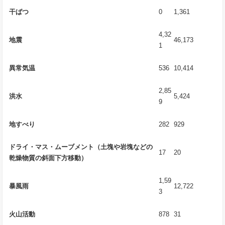
干ばつ
0
1,361
4,32
地震
46,173
1
異常気温
536
10,414
2,85
洪水
5,424
9
地すべり
282
929
ドライ・マス・ムーブメント（土塊や岩塊などの
17
20
乾燥物質の斜面下方移動）
1,59
暴風雨
12,722
3
火山活動
878
31