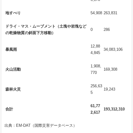
地すべり
54,908
263,831
ドライ・マス・ムーブメント（
土塊や岩塊など
0
286
の乾燥物質の斜面下方移動
）
12,88
暴風雨
34,083,106
4,845
1,908,
火山活動
169,308
770
256,63
森林火災
19,243
5
61,77
合計
193,312,310
2,617
出典：EM-DAT（国際災害データベース）