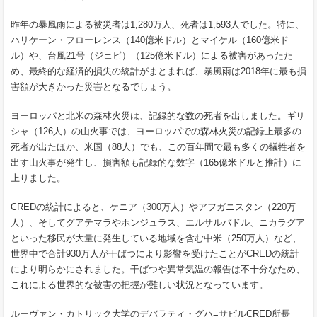
昨年の暴風雨による被災者は1,280万人、死者は1,593人でした。特に、
ハリケーン・フローレンス（140億米ドル）とマイケル（160億米ド
ル）や、台風21号（ジェビ）（125億米ドル）による被害があったた
め、最終的な経済的損失の統計がまとまれば、暴風雨は2018年に最も損
害額が大きかった災害となるでしょう。
ヨーロッパと北米の森林火災は、記録的な数の死者を出しました。ギリ
シャ（126人）の山火事では、ヨーロッパでの森林火災の記録上最多の
死者が出たほか、米国（88人）でも、この百年間で最も多くの犠牲者を
出す山火事が発生し、損害額も記録的な数字（165億米ドルと推計）に
上りました。
CREDの統計によると、ケニア（300万人）やアフガニスタン（220万
人）、そしてグアテマラやホンジュラス、エルサルバドル、ニカラグア
といった移民が大量に発生している地域を含む中米（250万人）など、
世界中で合計930万人が干ばつにより影響を受けたことがCREDの統計
により明らかにされました。干ばつや異常気温の報告は不十分なため、
これによる世界的な被害の把握が難しい状況となっています。
ルーヴァン・カトリック大学のデバラティ・グハ=サピルCRED所長