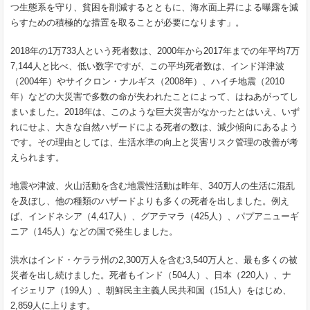
つ生態系を守り、貧困を削減するとともに、海水面上昇による曝露を減
らすための積極的な措置を取ることが必要になります」。
2018年の1万733人という死者数は、2000年から2017年までの年平均7万
7,144人と比べ、低い数字ですが、この平均死者数は、インド洋津波
（2004年）やサイクロン・ナルギス（2008年）、ハイチ地震（2010
年）などの大災害で多数の命が失われたことによって、はねあがってし
まいました。2018年は、このような巨大災害がなかったとはいえ、いず
れにせよ、大きな自然ハザードによる死者の数は、減少傾向にあるよう
です。その理由としては、生活水準の向上と災害リスク管理の改善が考
えられます。
地震や津波、火山活動を含む地震性活動は昨年、340万人の生活に混乱
を及ぼし、他の種類のハザードよりも多くの死者を出しました。例え
ば、インドネシア（4,417人）、グアテマラ（425人）、パプアニューギ
ニア（145人）などの国で発生しました。
洪水はインド・ケララ州の2,300万人を含む3,540万人と、最も多くの被
災者を出し続けました。死者もインド（504人）、日本（220人）、ナ
イジェリア（199人）、朝鮮民主主義人民共和国（151人）をはじめ、
2,859人に上ります。