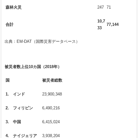
森林火災
247
71
10,7
合計
77,144
33
出典：EM-DAT（国際災害データベース）
被災者数上位
10
カ国（
2018
年）
国
被災者総数
1.
インド
23,900,348
2.
フィリピン
6,490,216
3.
中国
6,415,024
4.
ナイジェリア
3,938,204