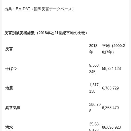
出典：EM-DAT（国際災害データベース）
災害別被災者総数（
2018
年と
21
世紀平均の比較）
2018
平均（
2000-2
災害
年
017
年）
9,368,
干ばつ
58,734,128
345
1,517,
地震
6,783,729
138
396,79
異常気温
6,368,470
8
35,38
洪水
86,696,923
5,178