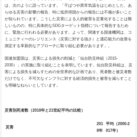
は、次のように語っています。「干ばつや異常気温をはじめとした、あ
らゆる災害の影響の報告、特に低所得国からの報告には不備が多いこと
が知られています。こうした災害による人的被害を定量化することは難
しいものの、特に具体的なSDGターゲット指標について報告するため
に、緊急に行われる必要があります。よって、関連する国連機関は、コ
ミュニティーのレジリエンス（災害に対する強さ）と適応能力の改善を
測定する革新的なアプローチに取り組む必要があります」。
国連加盟国は、災害による損失の削減と「仙台防災枠組（2015-
2030）」の実施に取り組むことを表明しています。仙台防災枠組は、災
害による損失を減らすための全世界的な計画であり、死者数と被災者数
だけでなく、不可欠なインフラに対する経済的損失と被害を減らすこと
も明確なねらいとしています。
災害別死者数（
2018
年と
21
世紀平均の比較）
201
平均（
2000-2
災害
8
年
017
年）