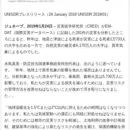
UNISDRプレスリリース（24 January 2019 UNISDR 2019/01）
ジュネーブ、2019年1月24日
– 災害疫学研究所（CRED）がEM-
DAT（国際災害データベース）に記録した281件の災害を分析したとこ
ろによると、昨年は、地震と津波による死者が災害による死者1万733人
の大半を占める一方で、自然災害の被災者6,170万人の大半は、異常気
象によるものでした。
水鳥真美・防災担当国連事務総長特別代表は、次のように述べていま
す。「昨年、地球上で異常気象の影響を免れた場所はありませんでし
た。分析対象となった洪水や干ばつ、暴風雨、森林火災は5,730万人に
影響しており、私たちが災害による損失を減らすためには、災害リスク
の管理方法を改善せねばならないことが改めて浮き彫りになりまし
た」。
「地球温暖化を1.5°Cまたは2°C以内に抑えるための時間はなくなりつつ
あります。私たちは気候変動への適応にも同様に対処せねばなりません
が、そのためには都市の災害リスクを軽減し、土地利用の改善や計画規
制、建築基準の強化により新たなリスクの発生を避け、保護的機能を持