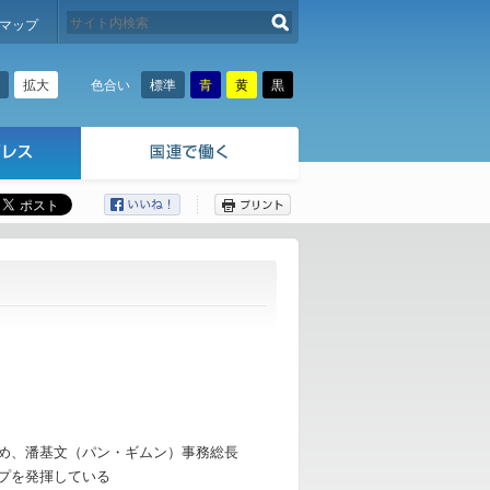
検索する
マップ
拡大
標準
青
黄
黒
色合い
ここから本文です。
ため、潘基文（パン・ギムン）事務総長
プを発揮している