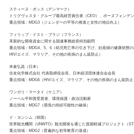
スティーヌ・ボッス（デンマーク）
トリグヴェスタ・グループ最高経営責任者（CEO）、ボーヌフォンデ
重点領域：MDG3（ジェンダーの平等の推進と女性の地位向上）
フィリップ・ドスト・ブラジ（フランス）
革新的な開発資金に関する国連事務総長特別顧問
重点領域：MDG4、5、6（幼児死亡率の引き下げ、妊産婦の健康状態
HIV/エイズ、マラリア、その他の疾病のまん延防止）
米倉弘昌（日本）
住友化学株式会社 代表取締役会長、日本経済団体連合会会長
重点領域：MDG6（HIV/エイズ、マラリア、その他の疾病のまん延防止
ワンガリ・マータイ（ケニア）
ノーベル平和賞受賞者、環境保護・政治活動家
重点領域：MDG7（環境の持続可能性の確保）
ド・ヨンシム（韓国）
世界観光機関（UNWTO）観光開発を通じた貧困軽減プロジェクト（ST
重点領域：MDG2（普遍的な初等教育の達成）