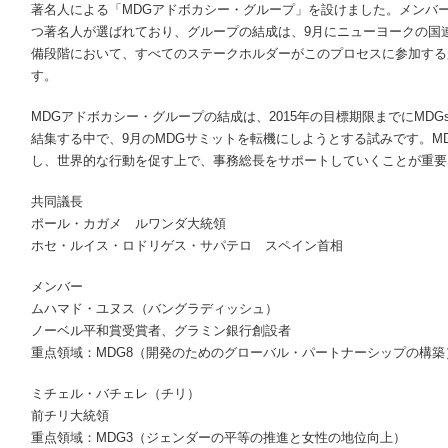
著名人による「MDGアドボカシー・グループ」を設けました。メンバ
つ著名人が選ばれており、グループの結成は、9月にニューヨークの国
備段階において、すべてのステークホルダーがこのプロセスに参加する
す。
MDGアドボカシー・グループの結成は、2015年の目標期限までにMD
結集する中で、9月のMDGサミットを転機にしようとする試みです。M
し、世界的な行動を促す上で、事務総長をサポートしていくことが重要
共同議長
ポール・カガメ ルワンダ大統領
ホセ・ルイス・ロドリゲス・サパテロ スペイン首相
メンバー
ムハマド・ユヌス（バングラディッシュ）
ノーベル平和賞受賞者、グラミン銀行創設者
重点領域：MDG8（開発のためのグローバル・パートナーシップの構築
ミチェル・バチェレ（チリ）
前チリ大統領
重点領域：MDG3（ジェンダーの平等の推進と女性の地位向上）