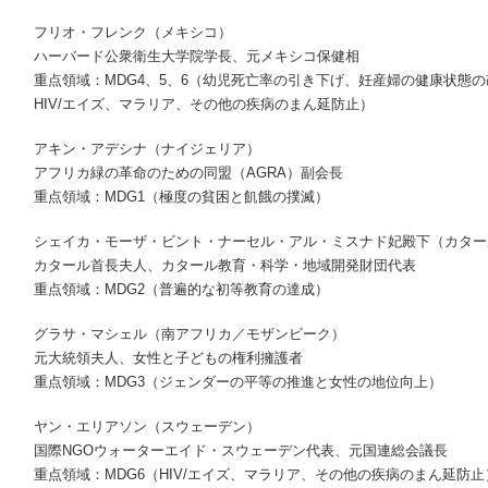
フリオ・フレンク（メキシコ）
ハーバード公衆衛生大学院学長、元メキシコ保健相
重点領域：MDG4、5、6（幼児死亡率の引き下げ、妊産婦の健康状態
HIV/エイズ、マラリア、その他の疾病のまん延防止）
アキン・アデシナ（ナイジェリア）
アフリカ緑の革命のための同盟（AGRA）副会長
重点領域：MDG1（極度の貧困と飢餓の撲滅）
シェイカ・モーザ・ビント・ナーセル・アル・ミスナド妃殿下（カター
カタール首長夫人、カタール教育・科学・地域開発財団代表
重点領域：MDG2（普遍的な初等教育の達成）
グラサ・マシェル（南アフリカ／モザンビーク）
元大統領夫人、女性と子どもの権利擁護者
重点領域：MDG3（ジェンダーの平等の推進と女性の地位向上）
ヤン・エリアソン（スウェーデン）
国際NGOウォーターエイド・スウェーデン代表、元国連総会議長
重点領域：MDG6（HIV/エイズ、マラリア、その他の疾病のまん延防止