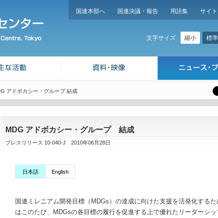
国連本部へ
国連決議・報告
用語集
サイト
縮小
標準
文字サイズ
DG アドボカシー・グループ 結成
MDG アドボカシー・グループ 結成
プレスリリース 10-040-J 2010年06月28日
日本語
English
国連ミレニアム開発目標（MDGs）の達成に向けた支援を活発化する
はこのたび、MDGsの各目標の履行を促進する上で優れたリーダーシッ