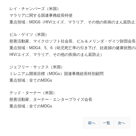
レイ・チャンバーズ（米国）
マラリアに関する国連事務総長特使
重点領域：MDG6（HIV/エイズ、マラリア、その他の疾病のまん延防止
ビル・ゲイツ（米国）
慈善活動家、マイクロソフト社会長、ビル＆メリンダ・ゲイツ財団会長
重点領域：MDG4、5、6（幼児死亡率の引き下げ、妊産婦の健康状態
HIV/エイズ、マラリア、その他の疾病のまん延防止）
ジェフリー・サックス（米国）
ミレニアム開発目標（MDGs）国連事務総長特別顧問
重点領域：全てのMDGs
テッド・ターナー（米国）
慈善活動家、ターナー・エンタープライズ会長
重点領域：全てのMDGs
前へ
一覧
次へ