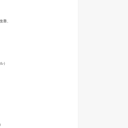
の改善、
ル）
）