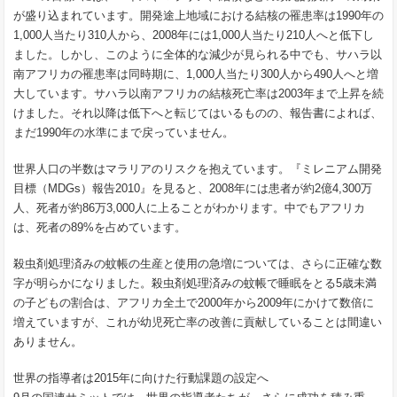
が盛り込まれています。開発途上地域における結核の罹患率は1990年の
1,000人当たり310人から、2008年には1,000人当たり210人へと低下し
ました。しかし、このように全体的な減少が見られる中でも、サハラ以
南アフリカの罹患率は同時期に、1,000人当たり300人から490人へと増
大しています。サハラ以南アフリカの結核死亡率は2003年まで上昇を続
けました。それ以降は低下へと転じてはいるものの、報告書によれば、
まだ1990年の水準にまで戻っていません。
世界人口の半数はマラリアのリスクを抱えています。『ミレニアム開発
目標（MDGs）報告2010』を見ると、2008年には患者が約2億4,300万
人、死者が約86万3,000人に上ることがわかります。中でもアフリカ
は、死者の89%を占めています。
殺虫剤処理済みの蚊帳の生産と使用の急増については、さらに正確な数
字が明らかになりました。殺虫剤処理済みの蚊帳で睡眠をとる5歳未満
の子どもの割合は、アフリカ全土で2000年から2009年にかけて数倍に
増えていますが、これが幼児死亡率の改善に貢献していることは間違い
ありません。
世界の指導者は2015年に向けた行動課題の設定へ