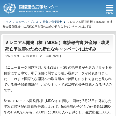
M
トップ
ニュース・プレス
特集／背景資料
ミレニアム開発目標（MDGs）進捗
報告書 妊産婦・幼児死亡率改善のための新たなキャンペーンにはずみ
ここから本文です。
ミレニアム開発目標（MDGs）進捗報告書 妊産婦・幼児
死亡率改善のための新たなキャンペーンにはずみ
プレスリリース 10-039-J 2010年06月24日
（ニューヨーク国連本部、6月23日）– G8 の指導者が今週のサミットを
目前にする中で、母子保健に関する心強い最新データが発表されまし
た。これまで国際的な開発への取り組みで後回しにされてきたと見られ
ている母子保健問題が、このサミットで2010年の優先課題となる見込み
です。
8つのミレニアム開発目標（MDGs）に関し、国連が6月23日に発表した
年次進捗状況の評価報告書によれば、5歳未満の子どもの死者数は1990
年の1,260万人から、2008年には880万人へと減少し、生児出生1,000人