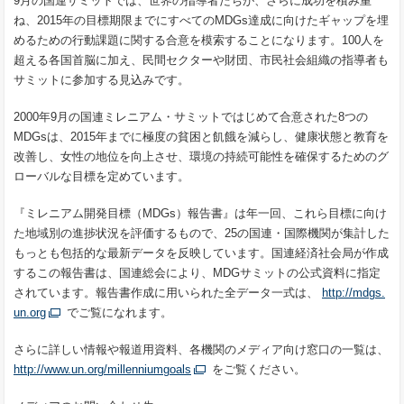
9月の国連サミットでは、世界の指導者たちが、さらに成功を積み重
ね、2015年の目標期限までにすべてのMDGs達成に向けたギャップを埋
めるための行動課題に関する合意を模索することになります。100人を
超える各国首脳に加え、民間セクターや財団、市民社会組織の指導者も
サミットに参加する見込みです。
2000年9月の国連ミレニアム・サミットではじめて合意された8つの
MDGsは、2015年までに極度の貧困と飢餓を減らし、健康状態と教育を
改善し、女性の地位を向上させ、環境の持続可能性を確保するためのグ
ローバルな目標を定めています。
『ミレニアム開発目標（MDGs）報告書』は年一回、これら目標に向け
た地域別の進捗状況を評価するもので、25の国連・国際機関が集計した
もっとも包括的な最新データを反映しています。国連経済社会局が作成
するこの報告書は、国連総会により、MDGサミットの公式資料に指定
されています。報告書作成に用いられた全データ一式は、
http://mdgs.
un.org
でご覧になれます。
さらに詳しい情報や報道用資料、各機関のメディア向け窓口の一覧は、
http://www.un.org/millenniumgoals
をご覧ください。