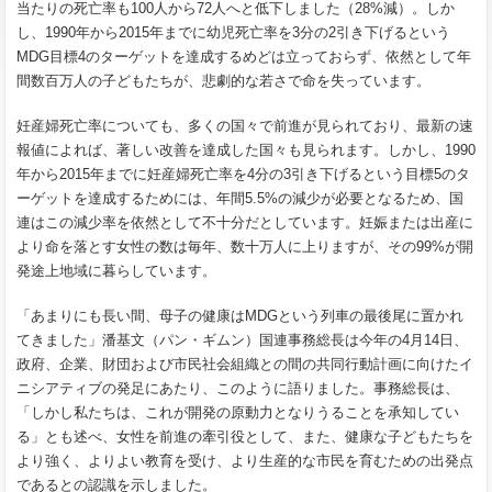
当たりの死亡率も100人から72人へと低下しました（28%減）。しか
し、1990年から2015年までに幼児死亡率を3分の2引き下げるという
MDG目標4のターゲットを達成するめどは立っておらず、依然として年
間数百万人の子どもたちが、悲劇的な若さで命を失っています。
妊産婦死亡率についても、多くの国々で前進が見られており、最新の速
報値によれば、著しい改善を達成した国々も見られます。しかし、1990
年から2015年までに妊産婦死亡率を4分の3引き下げるという目標5のタ
ーゲットを達成するためには、年間5.5%の減少が必要となるため、国
連はこの減少率を依然として不十分だとしています。妊娠または出産に
より命を落とす女性の数は毎年、数十万人に上りますが、その99%が開
発途上地域に暮らしています。
「あまりにも長い間、母子の健康はMDGという列車の最後尾に置かれ
てきました」潘基文（パン・ギムン）国連事務総長は今年の4月14日、
政府、企業、財団および市民社会組織との間の共同行動計画に向けたイ
ニシアティブの発足にあたり、このように語りました。事務総長は、
「しかし私たちは、これが開発の原動力となりうることを承知してい
る」とも述べ、女性を前進の牽引役として、また、健康な子どもたちを
より強く、よりよい教育を受け、より生産的な市民を育むための出発点
であるとの認識を示しました。