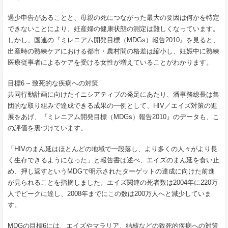
過少申告があることと、母親の死につながった最大の要因は何かを特定
できないことにより、妊産婦の健康状態の測定は難しくなっています。
しかし、国連の『ミレニアム開発目標（MDGs）報告2010』を見ると、
出産時の熟練ケアにおける都市・農村間の格差は縮小し、妊娠中に熟練
医療従事者によるケアを受ける女性が増えていることがわかります。
目標6 – 致死的な疾病への対策
共同行動計画に向けたイニシアティブの発足にあたり、潘事務総長は集
団的な取り組みで達成できる成果の一例として、HIV／エイズ対策の進
展をあげ、『ミレニアム開発目標（MDGs）報告2010』のデータも、こ
の評価を裏づけています。
「HIVのまん延はほとんどの地域で一段落し、より多くの人々がより長
く生存できるようになった」と報告書は述べ、エイズのまん延を食い止
め、押し返すというMDGで明示されたターゲットの達成に向けた前進
が見られることを指摘しました。エイズ関連の死者数は2004年に220万
人でピークに達し、2008年までにこの数は200万人へと減少していま
す。
MDGの目標6には、エイズやマラリア、結核などの致死的疾病への対策