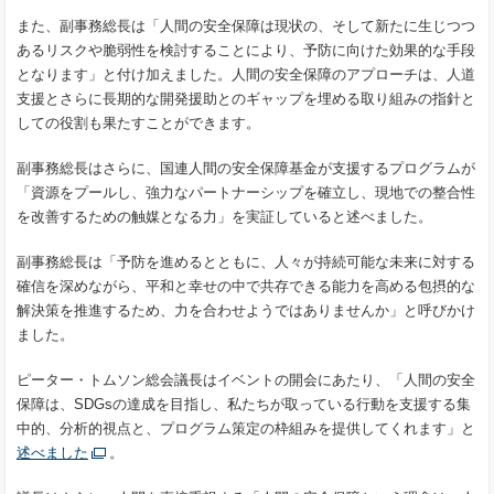
また、副事務総長は「人間の安全保障は現状の、そして新たに生じつつ
あるリスクや脆弱性を検討することにより、予防に向けた効果的な手段
となります」と付け加えました。人間の安全保障のアプローチは、人道
支援とさらに長期的な開発援助とのギャップを埋める取り組みの指針と
しての役割も果たすことができます。
副事務総長はさらに、国連人間の安全保障基金が支援するプログラムが
「資源をプールし、強力なパートナーシップを確立し、現地での整合性
を改善するための触媒となる力」を実証していると述べました。
副事務総長は「予防を進めるとともに、人々が持続可能な未来に対する
確信を深めながら、平和と幸せの中で共存できる能力を高める包摂的な
解決策を推進するため、力を合わせようではありませんか」と呼びかけ
ました。
ピーター・トムソン総会議長はイベントの開会にあたり、「人間の安全
保障は、
SDGs
の達成を目指し、私たちが取っている行動を支援する集
中的、分析的視点と、プログラム策定の枠組みを提供してくれます」と
述べました
。