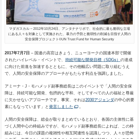
マダガスカル – 2012年10月24日、アンタナナリボで、社会的に最も脆弱な立場
にある人々を対象として実施された、暴力の予防と脆弱性の削減を目指す人間の
安全保障プロジェクト©UN Trust Fund for Human Security
2017年7月7日
– 国連の高官はきょう、ニューヨークの国連本部で開催
されたハイレベル・イベントで、
持続可能な開発目標（
SDGs
）
の達成
に向けた前進を加速するとともに、その他幅広い問題に取り組むうえ
で、人間の安全保障のアプローチがもたらす利点を強調しました。
アミーナ・J・モハメッド副事務総長はこのイベントで「人間の安全保
障は、持続可能な開発、包摂的な平和、そしてすべての人の福祉と尊厳
に欠かせないアプローチです。事実、それは
2030アジェンダ
の中心的要
素にもなっています」と
発言しました
。
人間の安全保障は、総会が取りまとめているとおり、各国の主体性に基
づく人間中心の枠組みですが、モハメッド副事務総長によれば、この枠
組みには、今日の課題の複雑性や相互関連性を認識しつつ、人々が恐怖