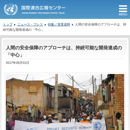
M
トップ
ニュース・プレス
特集／背景資料
人間の安全保障のアプローチは、持
続可能な開発達成の「中心」
ここから本文です。
人間の安全保障のアプローチは、持続可能な開発達成の
「中心」
2017年08月01日