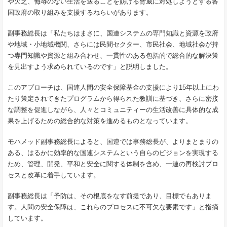
や欠乏、侮辱のない生活を送ることを妨げる脅威に対処しようとする各
国政府の取り組みを支援するねらいがあります。
副事務総長は「私たちはまさに、国連システムの専門知識と資源を政府
や地域・小地域機関、さらには民間セクター、市民社会、地域社会が持
つ専門知識や資源と組み合わせ、一貫性のある包括的で総合的な解決策
を見出すよう求められているのです」と説明しました。
このアプローチは、国連人間の安全保障基金の支援により15年以上にわ
たり策定されてきたプログラムから得られた教訓に基づき、さらに密接
な調整を促進しながら、人々とコミュニティーの生活改善に具体的な成
果を上げるための総合的な対策を進めるものとなっています。
モハメッド副事務総長によると、国連では事務総長が、よりまとまりの
ある、はるかに効率的な国連システムという自らのビジョンを実現する
ため、管理、開発、平和と安全に関する体制を含め、一連の再検討プロ
セスと改革に着手しています。
副事務総長は「予防は、その根底をなす前提であり、目標でもありま
す。人間の安全保障は、これらのプロセスに不可欠な要素です」と指摘
しています。