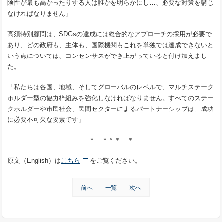
険性が最も高かったりする人は誰かを明らかにし…、必要な対策を講じ
なければなりません」
高須特別顧問は、SDGsの達成には総合的なアプローチの採用が必要で
あり、どの政府も、主体も、国際機関もこれを単独では達成できないと
いう点については、コンセンサスができ上がっていると付け加えまし
た。
「私たちは各国、地域、そしてグローバルのレベルで、マルチステーク
ホルダー型の協力枠組みを強化しなければなりません。すべてのステー
クホルダーや市民社会、民間セクターによるパートナーシップは、成功
に必要不可欠な要素です」
＊ ＊＊＊ ＊
原文（English）は
こちら
をご覧ください。
前へ
一覧
次へ