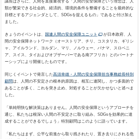
議長はさらに、人間を直接重視する「人間の安全保障という理念は、人
類が繁栄できる社会的、経済的、環境的条件を整備することを最終的な
目標とするアジェンダとして、SDGsを捉えるもの」であると付け加え
ました。
きょうのイベントは、
国連人間の安全保障ユニット
が日本政府、人
間の安全保障ネットワーク（オーストリア、チリ、コスタリカ、ギリシ
ャ、アイルランド、ヨルダン、マリ、ノルウェー、パナマ、スロベニ
ア、スイス、タイおよびオブザーバーである南アフリカ）とのパートナ
ーシップにより開催したものです。
同じくイベントで発言した
高須幸雄・人間の安全保障担当事務総長特別
顧問
は、人間の不安定さの根本的原因は、相互に連関し、かつ多面的で
あることが多く、これを突き止め、対処することが欠かせないと述べま
した。
「単純明快な解決策はありません。人間の安全保障というアプローチを
通じ、私たちは根深い人間の不安定さに取り組み、SDGsを効果的に達
成することができるでしょう」特別顧問はこのように語っています。
「私たちはまず、公平な前進から取り残されたり、置き去りにされる危