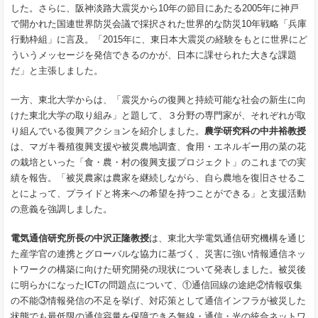
した。さらに、阪神淡路大震災から10年の節目にあたる2005年に神戸
で開かれた国連世界防災会議で採択された世界的な防災10年戦略「兵庫
行動枠組」に言及。「2015年に、東日本大震災の経験をもとに世界にど
ういうメッセージを発信できるのかが、日本に課せられた大きな課題
だ」と主張しました。
一方、東北大学からは、「震災からの復興と持続可能な社会の新生に向
けた東北大学の取り組み」と題して、３分野の専門家が、それぞれが取
り組んでいる復興アクションを紹介しました。
農学研究科の中井裕教授
は、マガキ養殖復興支援や被災農地調査、食用・エネルギー用の菜の花
の栽培といった「食・農・村の復興支援プロジェクト」のこれまでの実
績を報告。「被災農家は農家を継続しながら、自ら農地を復旧させるこ
とによって、プライドと将来への希望を持つことができる」と支援活動
の意義を強調しました。
電気通信研究所長の中沢正隆教授
は、東北大学電気通信研究機構を通じ
た産学官の連携とグローバルな協力に基づく、災害に強い情報通信ネッ
トワークの構築に向けた研究開発の現状について発表しました。被災後
に明らかになったICTの問題点について、①通信回線の途絶②情報収集
の不能③情報発信の不足を挙げ、対応策として通信インフラが被災した
状態でも最低限の通信容量を保障できる無線・通信・光の統合ネットワ