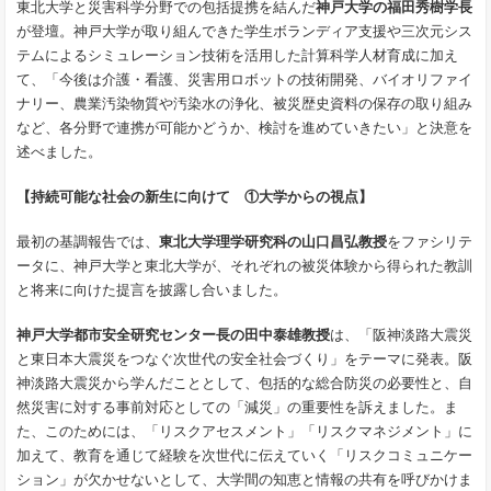
東北大学と災害科学分野での包括提携を結んだ
神戸大学の福田秀樹学長
が登壇。神戸大学が取り組んできた学生ボランディア支援や三次元シス
テムによるシミュレーション技術を活用した計算科学人材育成に加え
て、「今後は介護・看護、災害用ロボットの技術開発、バイオリファイ
ナリー、農業汚染物質や汚染水の浄化、被災歴史資料の保存の取り組み
など、各分野で連携が可能かどうか、検討を進めていきたい」と決意を
述べました。
【持続可能な社会の新生に向けて ①大学からの視点】
最初の基調報告では、
東北大学理学研究科の山口昌弘教授
をファシリテ
ータに、神戸大学と東北大学が、それぞれの被災体験から得られた教訓
と将来に向けた提言を披露し合いました。
神戸大学都市安全研究センター長の田中泰雄教授
は、「阪神淡路大震災
と東日本大震災をつなぐ次世代の安全社会づくり」をテーマに発表。阪
神淡路大震災から学んだこととして、包括的な総合防災の必要性と、自
然災害に対する事前対応としての「減災」の重要性を訴えました。ま
た、このためには、「リスクアセスメント」「リスクマネジメント」に
加えて、教育を通じて経験を次世代に伝えていく「リスクコミュニケー
ション」が欠かせないとして、大学間の知恵と情報の共有を呼びかけま