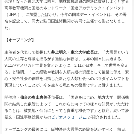
会場となった東北大学は同月、地球規模課題の解決に貢献しようとする
高等教育機関と国連のネットワーク「国連アカデミック・インパクト
（UNAI）」に加盟したばかり。今年の国連デー・イベントは、その署
名を記念して、同大と駐日国連諸機関が共同で主催する形となりまし
た。
【オープニング】
主催者を代表して挨拶した
井上明久・東北大学総長
は、「大震災という
人間の生存と尊厳を揺るがす過酷な体験は、世界の国々に共通する。
9.11がアメリカと世界を変えたように、3.11が日本、そして世界を変え
る」と強調。「この経験や教訓を人類共通の資産として後世に伝え、安
心・安全社会の創世を目指した新たな人類社会へのパラダイムシフトを
実現していくことが、今を生きる私たちの役目です」と訴えました。
開催地・
仙台の奥山恵美子市長
は、「国連をはじめ、地方大学、関係機
関の結集した叡智によって、これからに向けての様々な知見がいただけ
ることは、被災地・仙台にとっても貴重な機会です」と歓迎。続いて潘
基文・国連事務総長からの
ビデオメッセージ
が紹介されました。
オープニングの最後には、阪神淡路大震災の経験を活かすべく、前日、