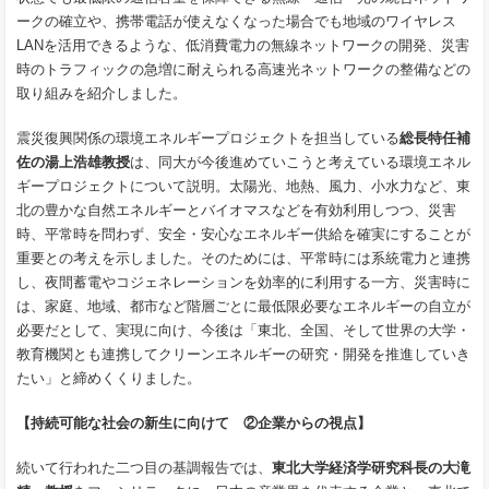
ークの確立や、携帯電話が使えなくなった場合でも地域のワイヤレス
LANを活用できるような、低消費電力の無線ネットワークの開発、災害
時のトラフィックの急増に耐えられる高速光ネットワークの整備などの
取り組みを紹介しました。
震災復興関係の環境エネルギープロジェクトを担当している
総長特任補
佐の湯上浩雄教授
は、同大が今後進めていこうと考えている環境エネル
ギープロジェクトについて説明。太陽光、地熱、風力、小水力など、東
北の豊かな自然エネルギーとバイオマスなどを有効利用しつつ、災害
時、平常時を問わず、安全・安心なエネルギー供給を確実にすることが
重要との考えを示しました。そのためには、平常時には系統電力と連携
し、夜間蓄電やコジェネレーションを効率的に利用する一方、災害時に
は、家庭、地域、都市など階層ごとに最低限必要なエネルギーの自立が
必要だとして、実現に向け、今後は「東北、全国、そして世界の大学・
教育機関とも連携してクリーンエネルギーの研究・開発を推進していき
たい」と締めくくりました。
【持続可能な社会の新生に向けて ②企業からの視点】
続いて行われた二つ目の基調報告では、
東北大学経済学研究科長の大滝