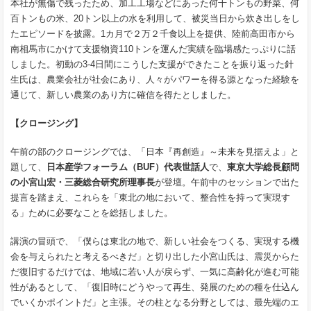
本社が無傷で残ったため、加工工場などにあった何十トンもの野菜、何
百トンもの米、20トン以上の水を利用して、被災当日から炊き出しをし
たエピソードを披露。1カ月で２万２千食以上を提供、陸前高田市から
南相馬市にかけて支援物資110トンを運んだ実績を臨場感たっぷりに話
しました。初動の3-4日間にこうした支援ができたことを振り返った針
生氏は、農業会社が社会にあり、人々がパワーを得る源となった経験を
通じて、新しい農業のあり方に確信を得たとしました。
【クロージング】
午前の部のクロージングでは、「日本『再創造』～未来を見据えよ」と
題して、
日本産学フォーラム（BUF）代表世話人
で、
東京大学総長顧問
の小宮山宏・三菱総合研究所理事長
が登壇。午前中のセッションで出た
提言を踏まえ、これらを「東北の地において、整合性を持って実現す
る」ために必要なことを総括しました。
講演の冒頭で、「僕らは東北の地で、新しい社会をつくる、実現する機
会を与えられたと考えるべきだ」と切り出した小宮山氏は、震災からた
だ復旧するだけでは、地域に若い人が戻らず、一気に高齢化が進む可能
性があるとして、「復旧時にどうやって再生、発展のための種を仕込ん
でいくかポイントだ」と主張。その柱となる分野としては、最先端のエ