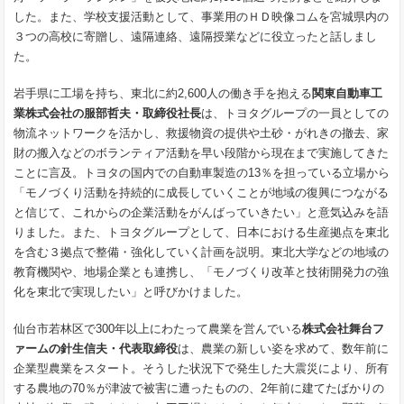
した。また、学校支援活動として、事業用のＨＤ映像コムを宮城県内の
３つの高校に寄贈し、遠隔連絡、遠隔授業などに役立ったと話しまし
た。
岩手県に工場を持ち、東北に約2,600人の働き手を抱える
関東自動車工
業株式会社の服部哲夫・取締役社長
は、トヨタグループの一員としての
物流ネットワークを活かし、救援物資の提供や土砂・がれきの撤去、家
財の搬入などのボランティア活動を早い段階から現在まで実施してきた
ことに言及。トヨタの国内での自動車製造の13％を担っている立場から
「モノづくり活動を持続的に成長していくことが地域の復興につながる
と信じて、これからの企業活動をがんばっていきたい」と意気込みを語
りました。また、トヨタグループとして、日本における生産拠点を東北
を含む３拠点で整備・強化していく計画を説明。東北大学などの地域の
教育機関や、地場企業とも連携し、「モノづくり改革と技術開発力の強
化を東北で実現したい」と呼びかけました。
仙台市若林区で300年以上にわたって農業を営んでいる
株式会社舞台フ
ァームの針生信夫・代表取締役
は、農業の新しい姿を求めて、数年前に
企業型農業をスタート。そうした状況下で発生した大震災により、所有
する農地の70％が津波で被害に遭ったものの、2年前に建てたばかりの