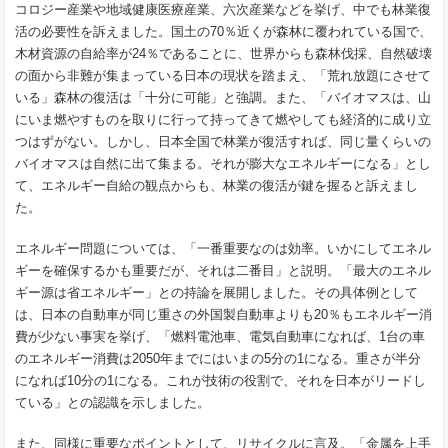
コロジー産業や地域健康医療産業、六次産業などを挙げ、中でも林業復
活の必要性を訴えました。国土の70％近くが森林に覆われている国で、
木材資源の自給率が24％であることに、世界からも森林伐採、自然破壊
の面から非難が集まっている日本の現状を踏まえ、「荒れ放題にさせて
いる」森林の復活は「十分に可能」と強調。また、「バイオマスは、山
にいま燃やすものを取りに行って持ってきて燃やしても経済的に成り立
つはずがない。しかし、日本全国で林業が復活すれば、同じ量くらいの
バイオマスは自然に出て集まる。それが膨大なエネルギーになる」とし
て、エネルギー自給の観点からも、林業の復活が鍵を握ると訴えまし
た。
エネルギー問題については、「一番重要なのは効率。いかにしてエネル
ギーを確保するかも重要だが、それは二番目」と説明。「最大のエネル
ギー源は省エネルギー」との持論を展開しました。その具体例として
は、日本の自動車が同じ重さの外国製自動車よりも20％もエネルギー消
費が少ない事実を挙げ、「燃料電池車、電気自動車になれば、1台の車
のエネルギー消費は2050年までにはいまの5分の1になる。重さが半分
になれば10分の1になる。これが技術の役割で、それを日本がリードし
ている」との認識を示しました。
また、同様に重要なポイントとして、リサイクルに言及。「金属を上手