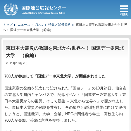
M
トップ
ニュース・プレス
特集／背景資料
東日本大震災の教訓を東北から世界
へ！ 国連デー＠東北大学 （前編）
ここから本文です。
東日本大震災の教訓を東北から世界へ！ 国連デー＠東北
大学 （前編）
2011年10月26日
700人が参加して「国連デー＠東北大学」が開催されました
国連憲章の発効を記念して設けられた「国連デー」の10月24日、仙台市
の東北大学川内キャンパスで、記念イベント「国連デー＠東北大学：東
日本大震災からの復興、そして新生 ～東北から世界へ」が開かれまし
た。東日本大震災の経験を共有し、その知見と教訓を世界に向けて発信
しようと、国連機関、大学、企業、NPOの関係者や学生・高校生ら約
700人が参加、活発に意見を交換しました。