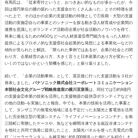
有馬氏は、「従来寄付というと、おつきあい的なものが多かったが、今
回は億円単位の腰の据わった支援金がたくさんあった」とその特徴を述
べた上で、そのほかの企業の支援活動の特徴として①長期・大型の支援
活動の実施②自らの事業とのシナジーを探る動き③人材育成や企業間の
連携を意識したボランティア活動④企業が社会活動のノウハウを得て、
将来に備えるためのNGOなどへの人材派遣⑤専門能力をもった人材の
提供によるプロボノ的な支援⑥社会起業的な発想による事業化—などの
傾向が見られたと解説。「限られた事例ではあるが、企業の社会との関
わり方、企業経営のあり方、大きく言うと日本産業のあり方が変わって
いくのではないかという契機を感じた」と振り返りました。
続いて、「企業の活動事例」として、震災後に行った支援活動を３社が
発表しました。
パナソニック株式会社コーポレートコミュニケーション
本部社会文化グループ戦略推進室の横川亘室長
は、同社では①約8億円
の支援金②本業の技術を活用した支援物資の提供③ボランティアなどそ
の他の活動–を実施したと報告。中でも、本業の技術を活用した事案と
して、タンザニアの無電化地域に送る予定だった太陽光と蓄電池を活用
した完全独立型の電源システム「ライフイノベーションコンテナ」を南
三陸町に寄贈したケースや、魚などを瞬間冷凍できる仮設冷凍コンテナ
を他社と共同で漁港に提供したこと、太陽光パネルを使った充電式の電
灯「ソーラーランタン」を被災地に約8,000個送った例などを紹介しま