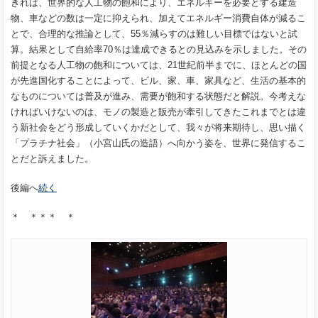
きれば、世界的な人工物の飽和により、エネルギーを必要とする建造
物、車などの数は一定に抑えられ、加えてエネルギー消費自体が減るこ
とで、合理的な推論として、55％減らすのは難しい目標ではないと試
算。結果として自給率70％は達成できるとの見込みを示しました。その
前提となる人工物の飽和については、21世紀前半までに、ほとんどの国
が先進国化することによって、ビル、家、車、家具など、生活の基本的
なものについては普及が進み、需要が飽和する状態だと解説。今考えな
ければいけないのは、モノの製造と販売が牽引してきたこれまでとは違
う新社会をどう形成していくかだとして、我々が将来期待し、思い描く
「プラチナ社会」（小宮山氏の造語）へ向かう姿を、世界に発信するこ
とだと訴えました。
後編へ
続く
＊ ＊＊＊ ＊