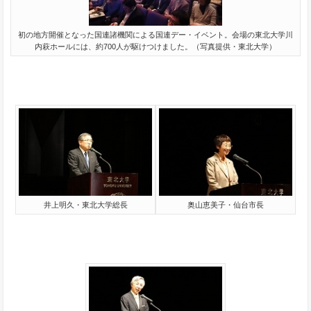
初の地方開催となった国連諸機関による国連デー・イベント。会場の東北大学川
内萩ホールには、約700人が駆けつけました。（写真提供・東北大学）
井上明久・東北大学総長
奥山恵美子・仙台市長