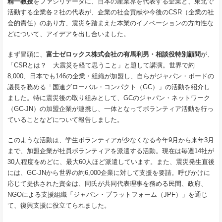
精一教授
をファシリテータに、日本の産業界を代表する企業と、東北で
活動する企業各２社の代表が、企業の社会貢献や今後のCSR（企業の社
会的責任）のあり方、震災を踏まえた本業のイノベーションの方向性な
どについて、アイデアを出し合いました。
まず冒頭に、
富士ゼロックス株式会社の有馬利男・相談役特別顧問
が、
「CSRとは？ 大震災を経て思うこと」と題して講演。世界で約
8,000、日本でも146の企業・組織が加盟し、自らがジャパン・ボードの
議長を務める「国連グローバル・コンパクト（GC）」の活動を紹介し
ました。特に震災後の取り組みとして、GCのジャパン・ネットワーク
（GC-JN）の加盟企業が連携し、一体となってボランティア活動を行っ
ていることなどについて報告しました。
このような活動は、学生ボランティアが少なくなる今年9月から来年3月
まで、加盟企業が社員ボランティアを派遣する活動。現在は毎週14社が
30人程度をめどに、最大60人ほど派遣しています。また、震災発生直後
には、GC-JNから世界の約6,000企業に対して支援を要請。呼びかけに
応じて提供された資金は、同氏が共同代表理事を務める民間、政府、
NGOによる支援組織「ジャパン・プラットフォーム（JPF）」を通じ
て、復興支援に役立てられました。