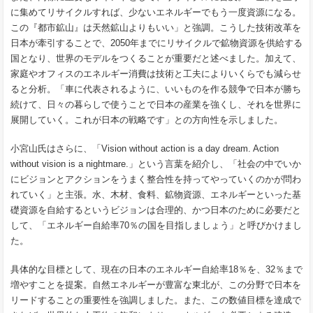
に集めてリサイクルすれば、少ないエネルギーでもう一度資源になる。
この『都市鉱山』は天然鉱山よりもいい」と強調。こうした技術改革を
日本が牽引することで、2050年までにリサイクルで鉱物資源を供給する
国となり、世界のモデルをつくることが重要だと述べました。加えて、
家庭やオフィスのエネルギー消費は技術と工夫によりいくらでも減らせ
ると分析。「車に代表されるように、いいものを作る競争で日本が勝ち
続けて、日々の暮らしで使うことで日本の産業を強くし、それを世界に
展開していく。これが日本の戦略です」との方向性を示しました。
小宮山氏はさらに、「Vision without action is a day dream. Action
without vision is a nightmare.」という言葉を紹介し、「社会の中でいか
にビジョンとアクションをうまく整合性を持ってやっていくのかが問わ
れていく」と主張。水、木材、食料、鉱物資源、エネルギーといった基
礎資源を自給するというビジョンは合理的、かつ日本のために必要だと
して、「エネルギー自給率70％の国を目指しましょう」と呼びかけまし
た。
具体的な目標として、現在の日本のエネルギー自給率18％を、32％まで
増やすことを提案。自然エネルギーが豊富な東北が、この分野で日本を
リードすることの重要性を強調しました。また、この数値目標を達成で