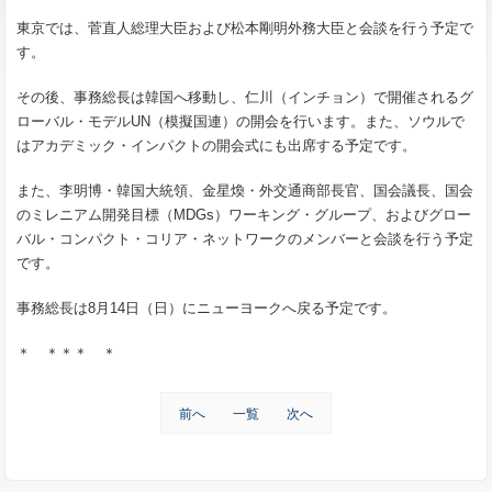
東京では、菅直人総理大臣および松本剛明外務大臣と会談を行う予定で
す。
その後、事務総長は韓国へ移動し、仁川（インチョン）で開催されるグ
ローバル・モデルUN（模擬国連）の開会を行います。また、ソウルで
はアカデミック・インパクトの開会式にも出席する予定です。
また、李明博・韓国大統領、金星煥・外交通商部長官、国会議長、国会
のミレニアム開発目標（MDGs）ワーキング・グループ、およびグロー
バル・コンパクト・コリア・ネットワークのメンバーと会談を行う予定
です。
事務総長は8月14日（日）にニューヨークへ戻る予定です。
＊ ＊＊＊ ＊
前へ
一覧
次へ