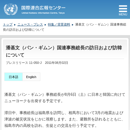
M
トップ
ニュース・プレス
特集／背景資料
潘基文（パン・ギムン）国連事務総
長の訪日および訪韓について
ここから本文です。
潘基文（パン・ギムン）国連事務総長の訪日および訪韓
について
プレスリリース 11-050-J 2011年08月02日
日本語
English
潘基文（パン・ギムン）事務総長が8月6日（土）に日本と韓国に向けて
ニューヨークを出発する予定です。
滞日中、事務総長は福島県を訪問し、相馬市において3月の地震および
津波の被災状況をじかに視察します。また、避難所を訪れるとともに、
福島市内の高校を訪れ、生徒との交流を行う予定です。