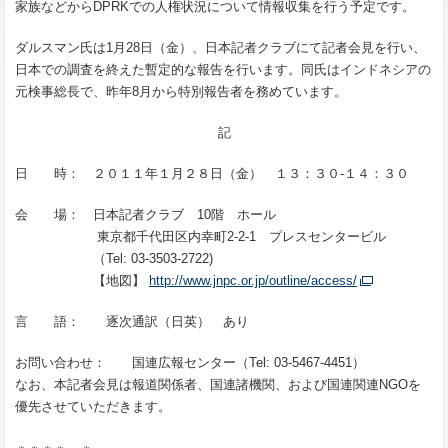
家族などからDPRKでの人権状況について情報収集を行う予定です。
ダルスマン氏は1月28日（金）、日本記者クラブにて記者会見を行い、
日本での調査を終えた暫定的な報告を行います。同氏はインドネシアの
元検事総長で、昨年8月から特別報告者を務めています。
記
日 時： ２０１１年１月２８日（金） １３：３０-１４：３０
会 場： 日本記者クラブ 10階 ホール
東京都千代田区内幸町2-2-1 プレスセンタービル
（Tel: 03-3503-2722)
【地図】
http://www.jnpc.or.jp/outline/access/
言 語： 逐次通訳（日英） あり
お問い合わせ： 国連広報センター（Tel: 03-5467-4451）
なお、本記者会見は報道関係者、国連諸機関、および国連関連NGOを
優先させていただきます。