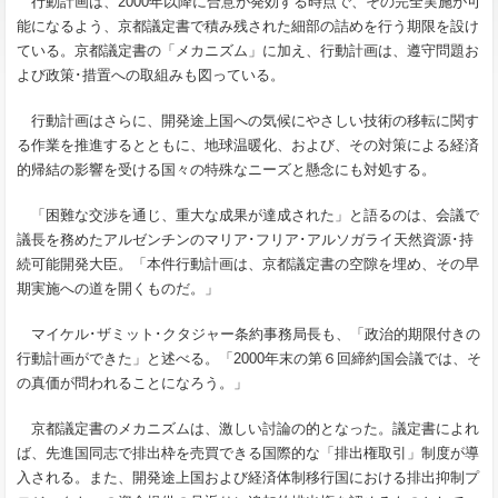
行動計画は、2000年以降に合意が発効する時点で、その完全実施が可
能になるよう、京都議定書で積み残された細部の詰めを行う期限を設け
ている。京都議定書の「メカニズム」に加え、行動計画は、遵守問題お
よび政策･措置への取組みも図っている。
行動計画はさらに、開発途上国への気候にやさしい技術の移転に関す
る作業を推進するとともに、地球温暖化、および、その対策による経済
的帰結の影響を受ける国々の特殊なニーズと懸念にも対処する。
「困難な交渉を通じ、重大な成果が達成された」と語るのは、会議で
議長を務めたアルゼンチンのマリア･フリア･アルソガライ天然資源･持
続可能開発大臣。「本件行動計画は、京都議定書の空隙を埋め、その早
期実施への道を開くものだ。」
マイケル･ザミット･クタジャー条約事務局長も、「政治的期限付きの
行動計画ができた」と述べる。「2000年末の第６回締約国会議では、そ
の真価が問われることになろう。」
京都議定書のメカニズムは、激しい討論の的となった。議定書によれ
ば、先進国同志で排出枠を売買できる国際的な「排出権取引」制度が導
入される。また、開発途上国および経済体制移行国における排出抑制プ