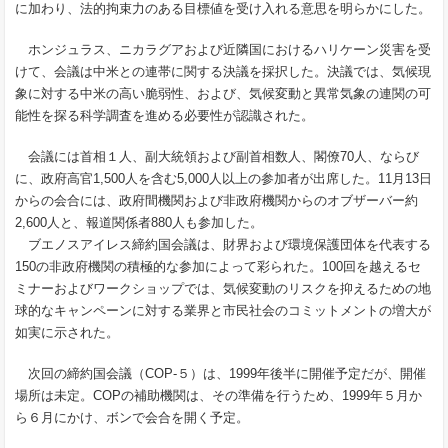
に加わり、法的拘束力のある目標値を受け入れる意思を明らかにした。
ホンジュラス、ニカラグアおよび近隣国におけるハリケーン災害を受
けて、会議は中米との連帯に関する決議を採択した。決議では、気候現
象に対する中米の高い脆弱性、および、気候変動と異常気象の連関の可
能性を探る科学調査を進める必要性が認識された。
会議には首相１人、副大統領および副首相数人、閣僚70人、ならび
に、政府高官1,500人を含む5,000人以上の参加者が出席した。11月13日
からの会合には、政府間機関および非政府機関からのオブザーバー約
2,600人と、報道関係者880人も参加した。
ブエノスアイレス締約国会議は、財界および環境保護団体を代表する
150の非政府機関の積極的な参加によって彩られた。100回を越えるセ
ミナーおよびワークショップでは、気候変動のリスクを抑えるための地
球的なキャンペーンに対する業界と市民社会のコミットメントの増大が
如実に示された。
次回の締約国会議（COP-５）は、1999年後半に開催予定だが、開催
場所は未定。COPの補助機関は、その準備を行うため、1999年５月か
ら６月にかけ、ボンで会合を開く予定。