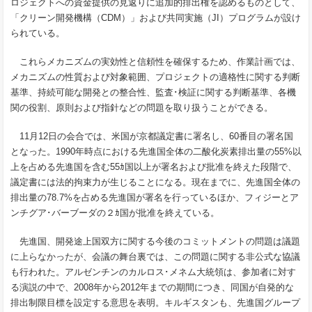
ロジェクトへの資金提供の見返りに追加的排出権を認めるものとして、
「クリーン開発機構（CDM）」および共同実施（JI）プログラムが設け
られている。
これらメカニズムの実効性と信頼性を確保するため、作業計画では、
メカニズムの性質および対象範囲、プロジェクトの適格性に関する判断
基準、持続可能な開発との整合性、監査･検証に関する判断基準、各機
関の役割、原則および指針などの問題を取り扱うことができる。
11月12日の会合では、米国が京都議定書に署名し、60番目の署名国
となった。1990年時点における先進国全体の二酸化炭素排出量の55%以
上を占める先進国を含む55ｶ国以上が署名および批准を終えた段階で、
議定書には法的拘束力が生じることになる。現在までに、先進国全体の
排出量の78.7%を占める先進国が署名を行っているほか、フィジーとア
ンチグア･バーブーダの２ｶ国が批准を終えている。
先進国、開発途上国双方に関する今後のコミットメントの問題は議題
に上らなかったが、会議の舞台裏では、この問題に関する非公式な協議
も行われた。アルゼンチンのカルロス･メネム大統領は、参加者に対す
る演説の中で、2008年から2012年までの期間につき、同国が自発的な
排出制限目標を設定する意思を表明。キルギスタンも、先進国グループ