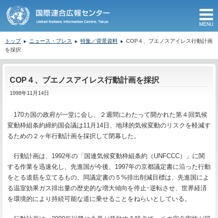
M
トップ
ニュース・プレス
特集／背景資料
COP４、ブエノスアイレス行動計画
を採択
ここから本文です。
COP４、ブエノスアイレス行動計画を採択
1998年11月14日
170カ国の政府が一堂に会し、２週間にわたって開かれた第４回気候
変動枠組条約締約国会議は11月14日、地球的気候変動のリスクを軽減す
るための２ヶ年行動計画を採択して閉幕した。
行動計画は、1992年の「国連気候変動枠組条約（UNFCCC）」に関
する作業を迅速化し、先進国が今後、1997年の京都議定書に沿った行動
をとる道筋を立てるもの。同議定書の５%排出削減目標は、先進国によ
る温室効果ガス排出量の歴史的な増大傾向を停止･逆転させ、世界経済
を環境的により持続可能な道に乗せることをねらいとしている。