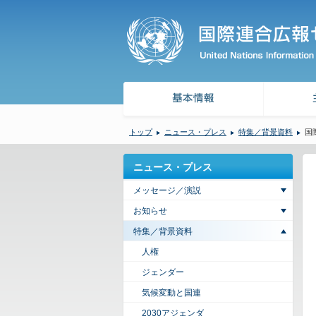
トップ
ニュース・プレス
特集／背景資料
国
ニュース・プレス
メッセージ／演説
お知らせ
特集／背景資料
人権
ジェンダー
気候変動と国連
2030アジェンダ