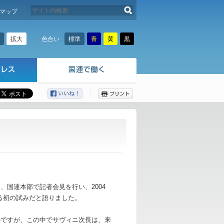
検索する
マップ
拡大
標準
青
黄
黒
色合い
ここから本文です。
、国連本部で記者会見を行い、2004
る初の試みだと語りました。
のですが、この中でサヴィニ次長は、来