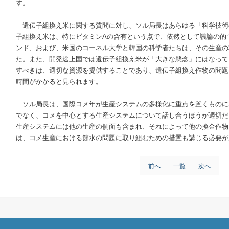
す。
遺伝子組換え米に関する質問に対し、ソル局長はあらゆる「科学技術
子組換え米は、特にビタミンAの含有という点で、依然として議論の的
ンド、および、米国のコーネル大学と韓国の科学者たちは、その生産の
た。また、開発途上国では遺伝子組換え米が「大きな懸念」にはなって
すべきは、適切な資源を提供することであり、遺伝子組換え作物の問題
時間がかかると見られます。
ソル局長は、国際コメ年が生産システムの多様化に重点を置くものに
でなく、コメを中心とする生産システムについて話し合うほうが適切だ
生産システムには他の生産の側面も含まれ、それによって他の換金作物
は、コメ生産における節水の問題に取り組むための措置も講じる必要が
前へ
一覧
次へ