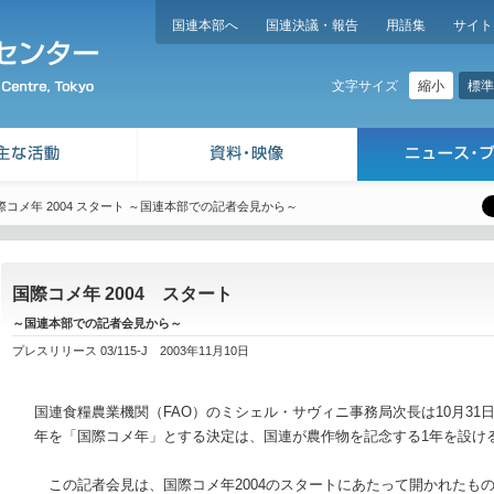
国連本部へ
国連決議・報告
用語集
サイト
縮小
標準
文字サイズ
際コメ年 2004 スタート ～国連本部での記者会見から～
国際コメ年 2004 スタート
～国連本部での記者会見から～
プレスリリース 03/115-J 2003年11月10日
国連食糧農業機関（FAO）のミシェル・サヴィニ事務局次長は10月31日
年を「国際コメ年」とする決定は、国連が農作物を記念する1年を設け
この記者会見は、国際コメ年2004のスタートにあたって開かれたも