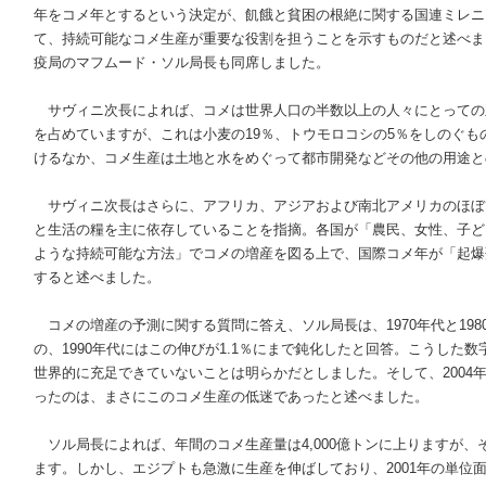
年をコメ年とするという決定が、飢餓と貧困の根絶に関する国連ミレニ
て、持続可能なコメ生産が重要な役割を担うことを示すものだと述べま
疫局のマフムード・ソル局長も同席しました。
サヴィニ次長によれば、コメは世界人口の半数以上の人々にとっての主
を占めていますが、これは小麦の19％、トウモロコシの5％をしのぐ
けるなか、コメ生産は土地と水をめぐって都市開発などその他の用途と
サヴィニ次長はさらに、アフリカ、アジアおよび南北アメリカのほぼ1
と生活の糧を主に依存していることを指摘。各国が「農民、女性、子ど
ような持続可能な方法」でコメの増産を図る上で、国際コメ年が「起爆
すると述べました。
コメの増産の予測に関する質問に答え、ソル局長は、1970年代と198
の、1990年代にはこの伸びが1.1％にまで鈍化したと回答。こうした
世界的に充足できていないことは明らかだとしました。そして、2004
ったのは、まさにこのコメ生産の低迷であったと述べました。
ソル局長によれば、年間のコメ生産量は4,000億トンに上りますが、
ます。しかし、エジプトも急激に生産を伸ばしており、2001年の単位