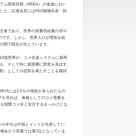
アム開発目標（MDGs）の達成におい
した。記者会見にはFAO植物生産・防
食であり、世界の栄養供給量の20％
ものです。しかし、世界人口が増加を続
の間で競合が生じています。
0億世帯が、コメ生産システムに雇用
も、そして特に貧困層に恩恵を及ぼす
剤」としての役割を果たすことを期待
0年代には2.5％の増産が見られたもの
数字を見れば、食糧としてのコメ需要を
年を国際コメ年と宣言するきっかけとな
その半分は中国とインドが生産してい
面積あたり収量では第1位となっていま