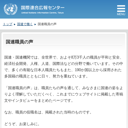
M
トップ
国連で働く
国連職員の声
ここから本文です。
国連職員の声
国連・国連機関では、全世界で、およそ8万3千人の職員が平和と安全、
経済社会開発、人権、人道、国際法などの分野で働いています。その中
で、多くの有能な日本人職員たちもまた、190か国以上から採用された
多国籍の職員とともに日々、努力を重ねています。
「国連職員の声」は、職員たちの声を通して、みなさまに国連の姿をよ
りよく理解していただくべく、これまでにウェブサイトに掲載した寄稿
文やインタビューをまとめたページです。
なお、職員の役職名は、掲載された当時のものです。
どうぞ、お楽しみに。