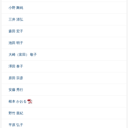
小野 舞純
三井 清弘
森田 宏子
池田 明子
大崎（富田） 敬子
澤田 泰子
原田 宗彦
安藤 秀行
根本 かおる
野竹 亜紀
平原 弘子