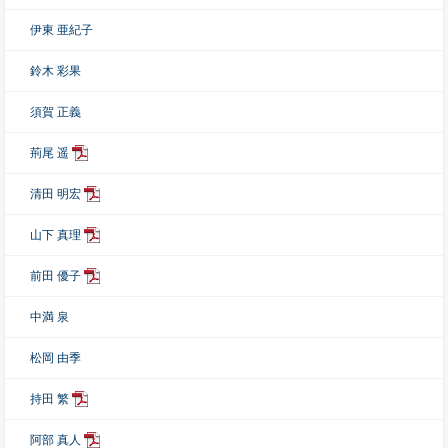
伊東 亜紀子
鈴木 彩果
須賀 正義
荊尾 遥
清田 明宏
山下 真理
前田 優子
中満 泉
松岡 由季
持田 繁
阿部 真人