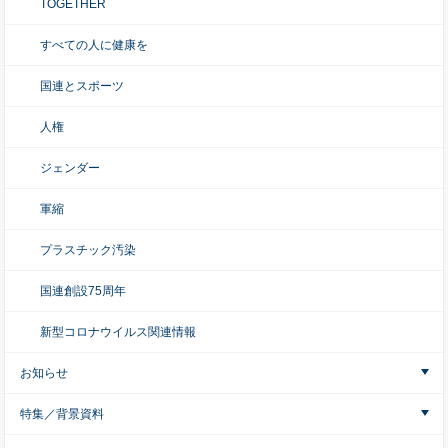
TOGETHER
すべての人に健康を
国連とスポーツ
人権
ジェンダー
軍縮
プラスチック汚染
国連創設75周年
新型コロナウイルス関連情報
お知らせ
特集／背景資料