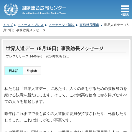
M
トップ
ニュース・プレス
メッセージ／演説
事務総長関連
世界人道デー（8
月19日）事務総長メッセージ
ここから本文です。
世界人道デー（8月19日）事務総長メッセージ
プレスリリース 14-049-J 2014年08月19日
日本語
English
私たちは「世界人道デー」にあたり、人々の命を守るための救援努力を
続ける決意を新たにします。そして、この崇高な使命に命を捧げたすべ
ての人々を想起します。
昨年はこれまでで最も多くの人道援助要員が拉致されたり、死傷したり
しました。これは許しがたい事実です。