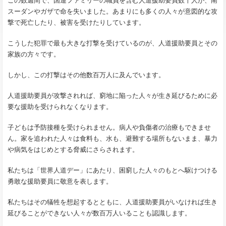
この数週間で、国連ファミリーの職員を含む人道援助要員数十人が、南
スーダンやガザで命を失いました。あまりにも多くの人々が意図的な攻
撃で死亡したり、被害を受けたりしています。
こうした犯罪で最も大きな打撃を受けているのが、人道援助要員とその
家族の方々です。
しかし、この打撃はその他数百万人に及んでいます。
人道援助要員が攻撃されれば、窮地に陥った人々が生き延びるために必
要な援助を受けられなくなります。
子どもは予防接種を受けられません。病人や負傷者の治療もできませ
ん。家を追われた人々は食料も、水も、避難する場所もないまま、暴力
や病気をはじめとする脅威にさらされます。
私たちは「世界人道デー」にあたり、困窮した人々のもとへ駆けつける
勇敢な援助要員に敬意を表します。
私たちはその犠牲を想起するとともに、人道援助要員がいなければ生き
延びることができない人々が数百万人いることも認識します。