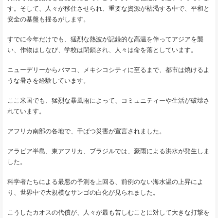
す。そして、人々が移住させられ、重要な資源が枯渇する中で、平和と
安全の基盤も揺るがします。
すでに今年だけでも、猛烈な熱波が記録的な高温を伴ってアジアを襲
い、作物はしなび、学校は閉鎖され、人々は命を落としています。
ニューデリーからバマコ、メキシコシティに至るまで、都市は焼けるよ
うな暑さを経験しています。
ここ米国でも、猛烈な暴風雨によって、コミュニティーや生活が破壊さ
れています。
アフリカ南部の各地で、干ばつ災害が宣言されました。
アラビア半島、東アフリカ、ブラジルでは、豪雨による洪水が発生しま
した。
科学者たちによる最悪の予測を上回る、前例のない海水温の上昇によ
り、世界中で大規模なサンゴの白化が見られました。
こうしたカオスの代償が、人々が最も苦しむことに対して大きな打撃を