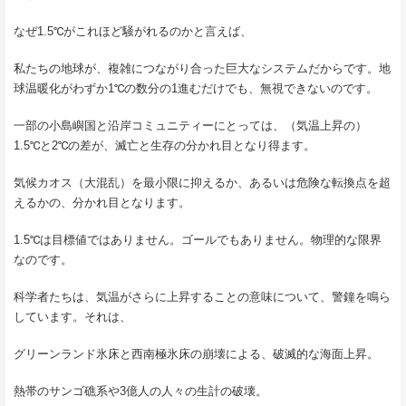
なぜ1.5℃がこれほど騒がれるのかと言えば、
私たちの地球が、複雑につながり合った巨大なシステムだからです。地
球温暖化がわずか1℃の数分の1進むだけでも、無視できないのです。
一部の小島嶼国と沿岸コミュニティーにとっては、（気温上昇の）
1.5℃と2℃の差が、滅亡と生存の分かれ目となり得ます。
気候カオス（大混乱）を最小限に抑えるか、あるいは危険な転換点を超
えるかの、分かれ目となります。
1.5℃は目標値ではありません。ゴールでもありません。物理的な限界
なのです。
科学者たちは、気温がさらに上昇することの意味について、警鐘を鳴ら
しています。それは、
グリーンランド氷床と西南極氷床の崩壊による、破滅的な海面上昇。
熱帯のサンゴ礁系や3億人の人々の生計の破壊。