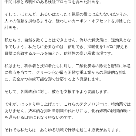
中間目標と透明性のある検証プロセスを含めた計画を。
そして、ほとんど、あるいはまったく気候の役には立たないばかりか、
人々の信頼を損ねるような、疑わしいカーボン・オフセットを排除した
計画を。
私たちは、自然を欺くことはできません。偽りの解決策は、逆効果とな
るでしょう。私たちに必要なのは、信用でき、温暖化を1.5℃に抑える
目標に合致するルールを備えた、信頼性の高い炭素市場です。
私はまた、科学者と技術者たちに対し、二酸化炭素の除去と貯留に早急
に焦点を当てて、クリーン化が最も困難な重工業からの最終的な排出
に、安全かつ持続可能な形で対応するよう奨励します。
そして、各国政府に対し、彼らを支援するよう要請します。
ですが、はっきり申し上げます。これらのテクノロジーは、特効薬では
ありません。抜本的な排出量削減の代わりにも、化石燃料の段階的廃止
を遅らせる口実にもなり得ないのです。
それでも私たちは、あらゆる領域で行動を起こす必要があります。