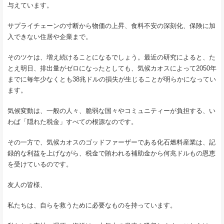
与えています。
サプライチェーンの寸断から物価の上昇、食料不安の深刻化、保険に加
入できない住居や企業まで。
そのツケは、増え続けることになるでしょう。最近の研究によると、た
とえ明日、排出量がゼロになったとしても、気候カオスによって2050年
までに毎年少なくとも38兆ドルの損失が生じることが明らかになってい
ます。
気候変動は、一般の人々、脆弱な国々やコミュニティーが負担する、い
わば「隠れた税金」すべての根源なのです。
その一方で、気候カオスのゴッドファーザーである化石燃料産業は、記
録的な利益を上げながら、税金で賄われる補助金から何兆ドルもの恩恵
を受けているのです。
友人の皆様、
私たちは、自らを救うために必要なものを持っています。