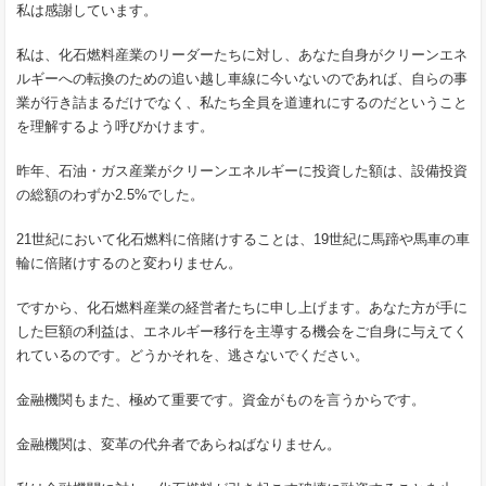
私は感謝しています。
私は、化石燃料産業のリーダーたちに対し、あなた自身がクリーンエネ
ルギーへの転換のための追い越し車線に今いないのであれば、自らの事
業が行き詰まるだけでなく、私たち全員を道連れにするのだということ
を理解するよう呼びかけます。
昨年、石油・ガス産業がクリーンエネルギーに投資した額は、設備投資
の総額のわずか2.5%でした。
21世紀において化石燃料に倍賭けすることは、19世紀に馬蹄や馬車の車
輪に倍賭けするのと変わりません。
ですから、化石燃料産業の経営者たちに申し上げます。あなた方が手に
した巨額の利益は、エネルギー移行を主導する機会をご自身に与えてく
れているのです。どうかそれを、逃さないでください。
金融機関もまた、極めて重要です。資金がものを言うからです。
金融機関は、変革の代弁者であらねばなりません。