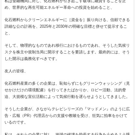
私は金融機関に対し、化石燃料が引き起こす破壊に融資することを止
め、世界的な再生可能エネルギー革命への投資を始めること、
化石燃料からクリーンエネルギーに［資金を］振り向ける、信頼できる
詳細な公の計画を、2025年と2030年の明確な目標と併せて提示するこ
と、
そして、物理的なものであれ移行におけるものであれ、そうした気候リ
スクを株主や規制当局に開示することを要請します。最終的には、そう
した開示は義務化すべきです。
友人の皆様、
化石燃料産業の多くの企業は、恥知らずにもグリーンウォッシング（見
せかけだけの環境配慮）を行ってきたばかりか、ロビー活動、法的脅
迫、大規模な宣伝活動によって気候行動を遅らせようとしてきました。
そうした企業が、さながらテレビシリーズの『マッドメン』のように広
告・広報（PR）代理店からの支援や教唆を受け、狂気に拍車をかけて
いるのです。
私は、それらの企業に対し、地球の破壊を助長する行為を止めるよう呼