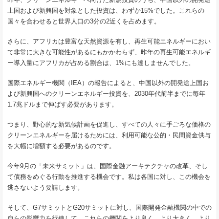
上国および新興国を対象とした投資は、わずか15%でした。これらの
国々を合わせると世界人口の3分の2近くを占めます。
さらに、アフリカは豊富な天然資源を有し、再生可能エネルギーにおい
て非常に大きな可能性があるにもかかわらず、昨年の再生可能エネルギ
ー導入量にアフリカが占める割合は、1%にも達しませんでした。
国際エネルギー機関（IEA）の報告によると、中国以外の開発途上国お
よび新興国へのクリーンエネルギー投資を、2030年代前半までに毎年
1.7兆ドルまで伸ばす必要があります。
つまり、野心的な新気候計画を促進し、すべての人々に手ごろな価格の
クリーンエネルギーを届けるためには、利用可能な公的・民間資金供与
を大幅に増額する必要があるのです。
今年9月の「未来サミット」は、国際金融アーキテクチャの改革、そし
て債務をめぐる行動を推進する機会です。私は各国に対し、この機会を
逃さないよう要請します。
そして、G7サミットとG20サミットに対し、国際開発金融機関の中での
自らの影響力を行使して、これらの機関をより良く、より大きく、より