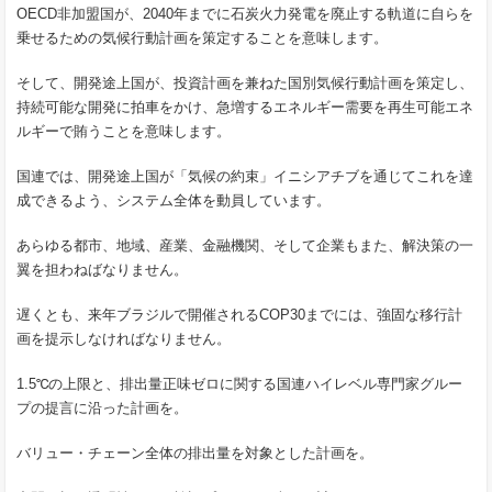
OECD非加盟国が、2040年までに石炭火力発電を廃止する軌道に自らを
乗せるための気候行動計画を策定することを意味します。
そして、開発途上国が、投資計画を兼ねた国別気候行動計画を策定し、
持続可能な開発に拍車をかけ、急増するエネルギー需要を再生可能エネ
ルギーで賄うことを意味します。
国連では、開発途上国が「気候の約束」イニシアチブを通じてこれを達
成できるよう、システム全体を動員しています。
あらゆる都市、地域、産業、金融機関、そして企業もまた、解決策の一
翼を担わねばなりません。
遅くとも、来年ブラジルで開催されるCOP30までには、強固な移行計
画を提示しなければなりません。
1.5℃の上限と、排出量正味ゼロに関する国連ハイレベル専門家グルー
プの提言に沿った計画を。
バリュー・チェーン全体の排出量を対象とした計画を。