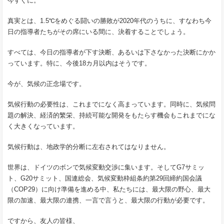
今すぐに。
真実とは、1.5℃をめぐる闘いの勝敗が2020年代のうちに、すなわち今
日の指導者たちがその席にいる間に、決着することでしょう。
すべては、今日の指導者が下す決断、あるいは下さなかった決断にかか
っています。特に、今後18カ月以内はそうです。
今が、気候の正念場です。
気候行動の必要性は、これまでになく高まっています。同時に、気候問
題の解決、経済的繁栄、持続可能な開発をもたらす機会もこれまでにな
く大きくなっています。
気候行動は、地政学的分断に左右されてはなりません。
世界は、ドイツのボンで気候変動交渉に集います。そしてG7サミッ
ト、G20サミット、国連総会、気候変動枠組条約第29回締約国会議
（COP29）に向け準備を進める中、私たちには、最大限の野心、最大
限の加速、最大限の連携、一言で言うと、最大限の行動が必要です。
ですから、友人の皆様、