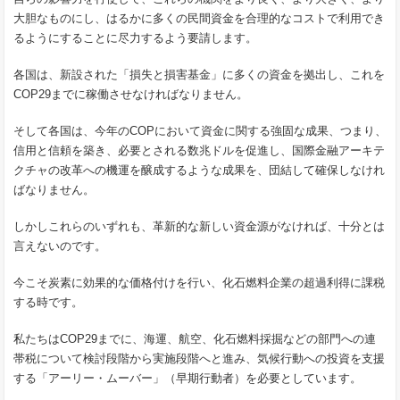
大胆なものにし、はるかに多くの民間資金を合理的なコストで利用でき
るようにすることに尽力するよう要請します。
各国は、新設された「損失と損害基金」に多くの資金を拠出し、これを
COP29までに稼働させなければなりません。
そして各国は、今年のCOPにおいて資金に関する強固な成果、つまり、
信用と信頼を築き、必要とされる数兆ドルを促進し、国際金融アーキテ
クチャの改革への機運を醸成するような成果を、団結して確保しなけれ
ばなりません。
しかしこれらのいずれも、革新的な新しい資金源がなければ、十分とは
言えないのです。
今こそ炭素に効果的な価格付けを行い、化石燃料企業の超過利得に課税
する時です。
私たちはCOP29までに、海運、航空、化石燃料採掘などの部門への連
帯税について検討段階から実施段階へと進み、気候行動への投資を支援
する「アーリー・ムーバー」（早期行動者）を必要としています。