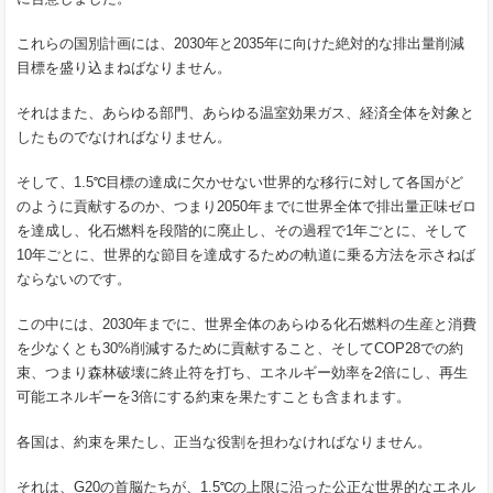
これらの国別計画には、2030年と2035年に向けた絶対的な排出量削減
目標を盛り込まねばなりません。
それはまた、あらゆる部門、あらゆる温室効果ガス、経済全体を対象と
したものでなければなりません。
そして、1.5℃目標の達成に欠かせない世界的な移行に対して各国がど
のように貢献するのか、つまり2050年までに世界全体で排出量正味ゼロ
を達成し、化石燃料を段階的に廃止し、その過程で1年ごとに、そして
10年ごとに、世界的な節目を達成するための軌道に乗る方法を示さねば
ならないのです。
この中には、2030年までに、世界全体のあらゆる化石燃料の生産と消費
を少なくとも30%削減するために貢献すること、そしてCOP28での約
束、つまり森林破壊に終止符を打ち、エネルギー効率を2倍にし、再生
可能エネルギーを3倍にする約束を果たすことも含まれます。
各国は、約束を果たし、正当な役割を担わなければなりません。
それは、G20の首脳たちが、1.5℃の上限に沿った公正な世界的なエネル