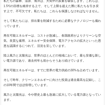
私たちの森林、湿原、海洋は、大気中の炭素を吸収します。これらは、
1.5℃の目標を維持する上で、そして上限を超えた際に私たちを引き戻
す上で、不可欠です。私たちは、これらを保護しなければなりません。
そして私たちには、排出量を削減するために必要なテクノロジーも備わ
っています。
再生可能エネルギーは、コストが急減し、各国政府がよりクリーンな空
気、良質な雇用、エネルギー安全保障、電力アクセスの拡大といった恩
恵を認識するにつれて、活況を呈しています。
陸上風力と太陽光は、世界のほとんどの地域において、最も安価な新し
い電力源であり、過去何年も前からそうあり続けています。
再生可能エネルギーは、すでに世界の電力供給の30%を占めています。
そして昨年、クリーンエネルギーに向けた投資は過去最高を記録し、こ
の10年間でほぼ倍増しています。
風力と太陽光は、今や歴史上最も急速に拡大している電力源となってい
ます。