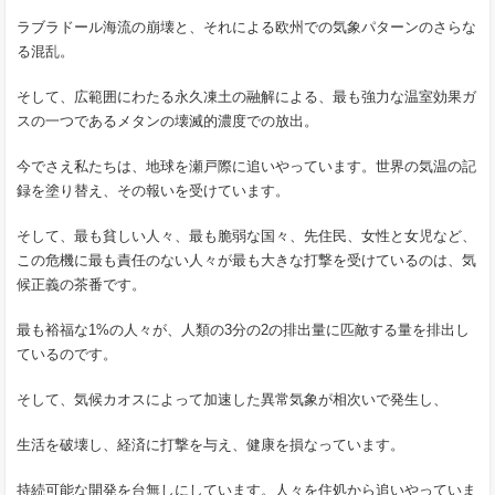
ラブラドール海流の崩壊と、それによる欧州での気象パターンのさらな
る混乱。
そして、広範囲にわたる永久凍土の融解による、最も強力な温室効果ガ
スの一つであるメタンの壊滅的濃度での放出。
今でさえ私たちは、地球を瀬戸際に追いやっています。世界の気温の記
録を塗り替え、その報いを受けています。
そして、最も貧しい人々、最も脆弱な国々、先住民、女性と女児など、
この危機に最も責任のない人々が最も大きな打撃を受けているのは、気
候正義の茶番です。
最も裕福な1%の人々が、人類の3分の2の排出量に匹敵する量を排出し
ているのです。
そして、気候カオスによって加速した異常気象が相次いで発生し、
生活を破壊し、経済に打撃を与え、健康を損なっています。
持続可能な開発を台無しにしています。人々を住処から追いやっていま