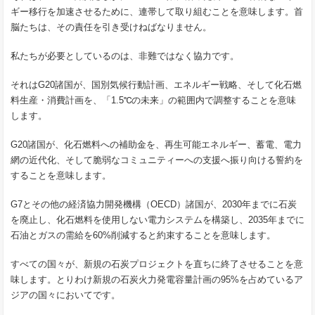
ギー移行を加速させるために、連帯して取り組むことを意味します。首
脳たちは、その責任を引き受けねばなりません。
私たちが必要としているのは、非難ではなく協力です。
それはG20諸国が、国別気候行動計画、エネルギー戦略、そして化石燃
料生産・消費計画を、「1.5℃の未来」の範囲内で調整することを意味
します。
G20諸国が、化石燃料への補助金を、再生可能エネルギー、蓄電、電力
網の近代化、そして脆弱なコミュニティーへの支援へ振り向ける誓約を
することを意味します。
G7とその他の経済協力開発機構（OECD）諸国が、2030年までに石炭
を廃止し、化石燃料を使用しない電力システムを構築し、2035年までに
石油とガスの需給を60%削減すると約束することを意味します。
すべての国々が、新規の石炭プロジェクトを直ちに終了させることを意
味します。とりわけ新規の石炭火力発電容量計画の95%を占めているア
ジアの国々においてです。