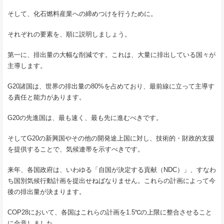
そして、化石燃料産業への締めつけを行うために。
それぞれの要素を、順に説明しましょう。
第一に、排出量の大幅な削減です。これは、大量に排出している国々が
主導します。
G20諸国は、世界の排出量の80%を占めており、最前線に立って主導す
る責任と能力があります。
G20の先進国は、最も速く、最も先に進むべきです。
そしてG20の新興国やその他の開発途上国に対し、技術的・財政的支援
を提供することで、気候連帯を示すべきです。
来年、各国政府は、いわゆる「自国が決定する貢献（NDC）」、すなわ
ち国別気候行動計画を提出せねばなりません。これらの計画によって今
後の排出量が決まります。
COP28において、各国はこれらの計画を1.5℃の上限に整合させること
に合意しました。