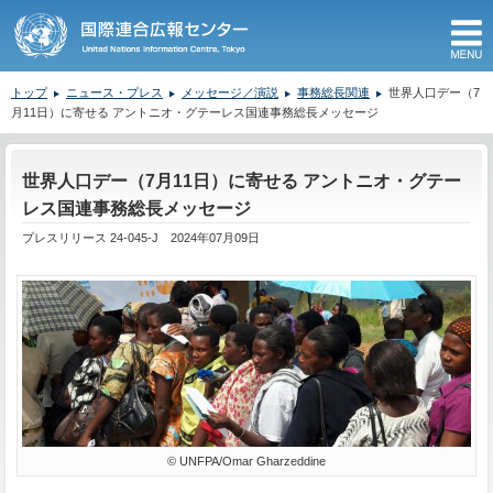
M
トップ
ニュース・プレス
メッセージ／演説
事務総長関連
世界人口デー（7
月11日）に寄せる アントニオ・グテーレス国連事務総長メッセージ
ここから本文です。
世界人口デー（7月11日）に寄せる アントニオ・グテー
レス国連事務総長メッセージ
プレスリリース 24-045-J 2024年07月09日
© UNFPA/Omar Gharzeddine