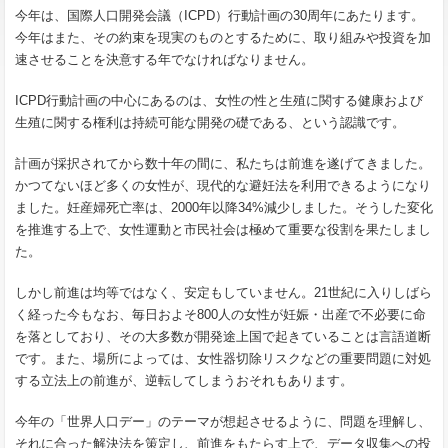
今年は、国際人口開発会議（ICPD）行動計画の30周年にあたります。
今年はまた、その約束を現実のものとするために、取り組みや投資を加
速させることを決意する年でなければなりません。
ICPD行動計画の中心にあるのは、女性の性と生殖に関する健康および
生殖に関する権利は持続可能な開発の礎である、という認識です。
計画が採択されてから数十年の間に、私たちは前進を遂げてきました。
かつてないほど多くの女性が、現代的な避妊法を利用できるようになり
ました。妊産婦死亡率は、2000年以降34%減少しました。そうした変化
を推進する上で、女性運動と市民社会は極めて重要な役割を果たしまし
た。
しかし前進は均等ではなく、安定もしていません。21世紀に入りしばら
く経った今もなお、毎日およそ800人の女性が妊娠・出産で不必要に命
を落としており、その大多数が開発途上国で起きていることは言語道断
です。また、場所によっては、女性器切除リスクなどの重要問題に対処
する立法上の前進が、逆転してしまうおそれもあります。
今年の「世界人口デー」のテーマが想起させるように、問題を理解し、
それに合った解決法を策定し、前進をもたらす上で、データ収集への投