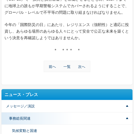
に地球上の誰もが早期警報システムでカバーされるようにすることで、
グローバル・レベルで不平等の問題に取り組まなければなりません。
今年の「国際防災の日」にあたり、レジリエンス（強靭性）と適応に投
資し、あらゆる場所のあらゆる人々にとって安全で公正な未来を築くと
いう決意を再確認しようではありませんか。
＊ ＊＊＊ ＊
前へ
一覧
次へ
ニュース・プレス
メッセージ／演説
事務総長関連
気候変動と国連