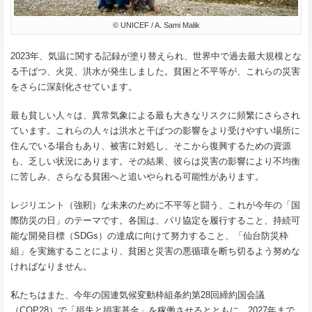
© UNICEF / A. Sami Malik
2023年、気温に関する記録が塗り替えられ、世界中で過去最大規模とな
る干ばつ、火災、洪水が発生しました。貧困と不平等が、これらの災害
をさらに深刻化させています。
最も貧しい人々は、異常気象による最も大きなリスクに頻繁にさらされ
ています。これらの人々は洪水と干ばつの影響をより受けやすい場所に
住んでいる場合もあり、被害に対処し、そこから復興するための資源
も、乏しい状況にあります。その結果、彼らは災害の影響により不均衡
に苦しみ、さらなる貧困へと追いやられる可能性があります。
レジリエント（強靭）な未来のために不平等と闘う、これが今年の「国
際防災の日」のテーマです。各国は、パリ協定を履行すること、持続可
能な開発目標（SDGs）の達成に向けて努力すること、「仙台防災枠
組」を実施することにより、貧困と災害の悪循環を断ち切るよう努めな
ければなりません。
私たちはまた、今年の国連気候変動枠組条約第28回締約国会議
（COP28）で「損失と損害基金」を稼働させるとともに、2027年まで