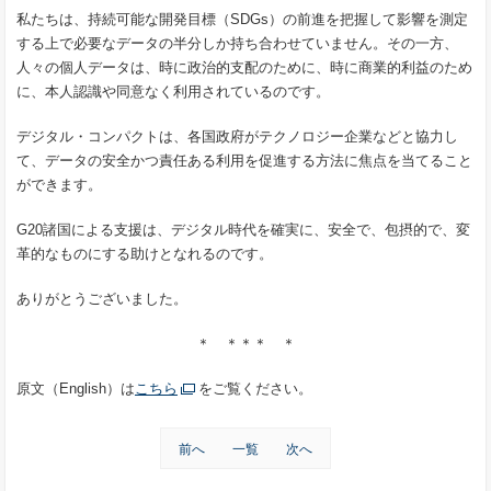
私たちは、持続可能な開発目標（SDGs）の前進を把握して影響を測定
する上で必要なデータの半分しか持ち合わせていません。その一方、
人々の個人データは、時に政治的支配のために、時に商業的利益のため
に、本人認識や同意なく利用されているのです。
デジタル・コンパクトは、各国政府がテクノロジー企業などと協力し
て、データの安全かつ責任ある利用を促進する方法に焦点を当てること
ができます。
G20諸国による支援は、デジタル時代を確実に、安全で、包摂的で、変
革的なものにする助けとなれるのです。
ありがとうございました。
＊ ＊＊＊ ＊
原文（English）は
こちら
をご覧ください。
前へ
一覧
次へ