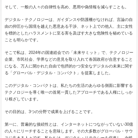
そして、一般の人々の自律性を高め、悪用や偽情報を減らすことも。
デジタル・テクノロジーは、ガイダンスや防護柵がなければ、言論の自
由の抑圧から国境を越えた悪意ある干渉、ネット上での他人、主に女性
を標的としたハラスメントに至る害を及ぼす大きな危険性を秘めている
ことも明らかです。
そこで私は、2024年の国連総会での「未来サミット」で、テクノロジー
企業、市民社会、学界などの意見を取り入れて各国政府が合意すること
になる、万人に開かれた自由で包摂的かつ安全なデジタルの未来に関す
る「グローバル・デジタル・コンパクト」を提案しました。
このデジタル・コンパクトは、私たちの生活のあらゆる側面に影響する
テクノロジーを導く唯一の首尾一貫したアプローチである人権にしっか
り根ざしています。
その目的は、3つの分野で成果を上げることです。
第一に、普遍的な接続性とは、インターネットにつながっていない30億
の人々にリーチすることを意味します。その大多数がグローバル・サウ
スに生きる人々です。私たちは、デジタル・リテラシーを促進し、女性