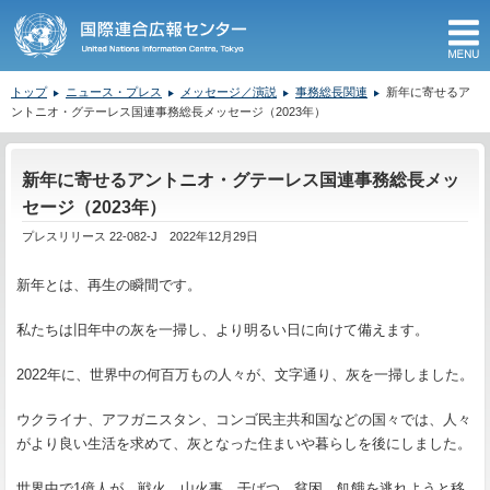
M
トップ
ニュース・プレス
メッセージ／演説
事務総長関連
新年に寄せるア
ントニオ・グテーレス国連事務総長メッセージ（2023年）
ここから本文です。
新年に寄せるアントニオ・グテーレス国連事務総長メッ
セージ（2023年）
プレスリリース 22-082-J 2022年12月29日
新年とは、再生の瞬間です。
私たちは旧年中の灰を一掃し、より明るい日に向けて備えます。
2022年に、世界中の何百万もの人々が、文字通り、灰を一掃しました。
ウクライナ、アフガニスタン、コンゴ民主共和国などの国々では、人々
がより良い生活を求めて、灰となった住まいや暮らしを後にしました。
世界中で1億人が、戦火、山火事、干ばつ、貧困、飢餓を逃れようと移