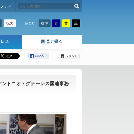
検索する
マップ
拡大
標準
青
黄
黒
色合い
ここから本文です。
アントニオ・グテーレス国連事務