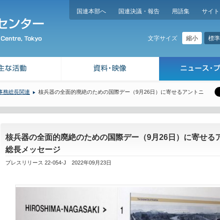
国連本部へ
国連決議・報告
用語集
サイト
縮小
標準
文字サイズ
事務総長関連
核兵器の全面的廃絶のための国際デー（9月26日）に寄せるアントニ
核兵器の全面的廃絶のための国際デー（9月26日）に寄せる
総長メッセージ
プレスリリース 22-054-J 2022年09月23日