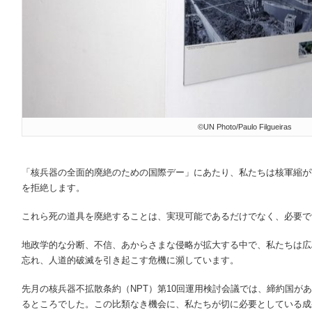
©UN Photo/Paulo Filgueiras
「核兵器の全面的廃絶のための国際デー」にあたり、私たちは核軍縮が
を拒絶します。
これら死の道具を廃絶することは、実現可能であるだけでなく、必要で
地政学的な分断、不信、あからさまな侵略が拡大する中で、私たちは広
忘れ、人道的破滅を引き起こす危機に瀕しています。
先月の核兵器不拡散条約（NPT）第10回運用検討会議では、締約国が
るところでした。この比類なき機会に、私たちが切に必要としている成