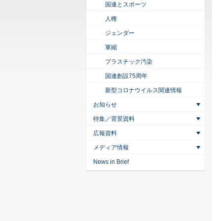
国連とスポーツ
人権
ジェンダー
軍縮
プラスチック汚染
国連創設75周年
新型コロナウイルス関連情報
お知らせ
特集／背景資料
広報資料
メディア情報
News in Brief