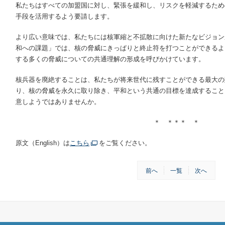
私たちはすべての加盟国に対し、緊張を緩和し、リスクを軽減するため
手段を活用するよう要請します。
より広い意味では、私たちには核軍縮と不拡散に向けた新たなビジョン
和への課題」では、核の脅威にきっぱりと終止符を打つことができるよ
する多くの脅威についての共通理解の形成を呼びかけています。
核兵器を廃絶することは、私たちが将来世代に残すことができる最大の
り、核の脅威を永久に取り除き、平和という共通の目標を達成すること
意しようではありませんか。
＊ ＊＊＊ ＊
原文（English）は
こちら
をご覧ください。
前へ
一覧
次へ