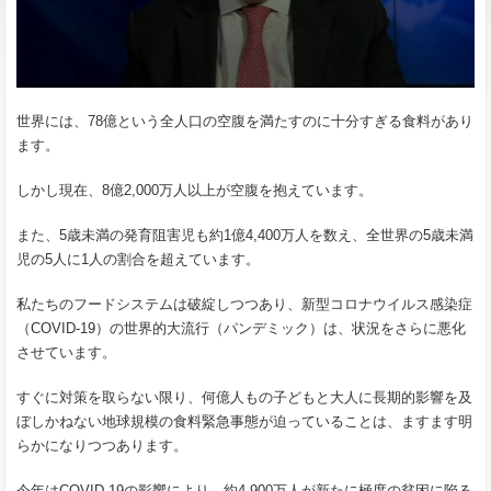
世界には、78億という全人口の空腹を満たすのに十分すぎる食料があり
ます。
しかし現在、8億2,000万人以上が空腹を抱えています。
また、5歳未満の発育阻害児も約1億4,400万人を数え、全世界の5歳未満
児の5人に1人の割合を超えています。
私たちのフードシステムは破綻しつつあり、新型コロナウイルス感染症
（COVID-19）の世界的大流行（パンデミック）は、状況をさらに悪化
させています。
すぐに対策を取らない限り、何億人もの子どもと大人に長期的影響を及
ぼしかねない地球規模の食料緊急事態が迫っていることは、ますます明
らかになりつつあります。
今年はCOVID-19の影響により、約4,900万人が新たに極度の貧困に陥る