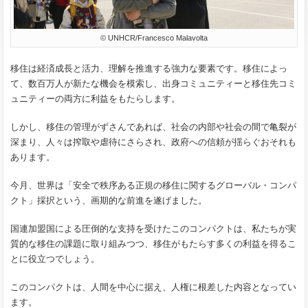
© UNHCR/Francesco Malavolta
移住は経済成長と活力、理解を推進する強力な要素です。移住によっ
て、数百万人が新たな機会を模索し、出身コミュニティーと移住先コミ
ュニティーの両方に利益をもたらします。
しかし、移住の管理がずさんであれば、社会の内部や社会の間で亀裂が
深まり、人々は搾取や虐待にさらされ、政府への信頼が揺らぐおそれも
あります。
今月、世界は「安全で秩序ある正規の移住に関するグローバル・コンパ
クト」採択という、画期的な前進を遂げました。
国連加盟国による圧倒的な支持を受けたこのコンパクトは、私たちが実
質的な移住の課題に取り組みつつ、移住がもたらす多くの利益を得るこ
とに役立つでしょう。
このコンパクトは、人間を中心に据え、人権に根差した内容となってい
ます。