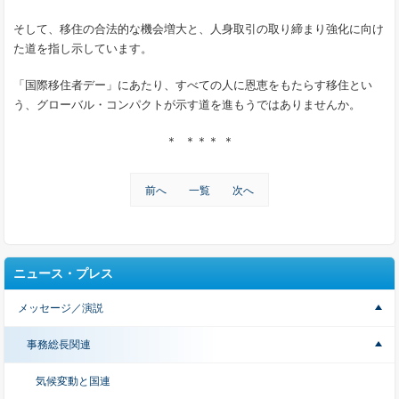
そして、移住の合法的な機会増大と、人身取引の取り締まり強化に向け
た道を指し示しています。
「国際移住者デー」にあたり、すべての人に恩恵をもたらす移住とい
う、グローバル・コンパクトが示す道を進もうではありませんか。
＊ ＊＊＊ ＊
前へ
一覧
次へ
ニュース・プレス
メッセージ／演説
事務総長関連
気候変動と国連