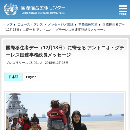
M
トップ
ニュース・プレス
メッセージ／演説
事務総長関連
国際移住者デー
（12月18日）に寄せる アントニオ・グテーレス国連事務総長メッセージ
ここから本文です。
国際移住者デー（12月18日）に寄せる アントニオ・グテ
ーレス国連事務総長メッセージ
プレスリリース 18-091-J 2018年12月18日
日本語
English