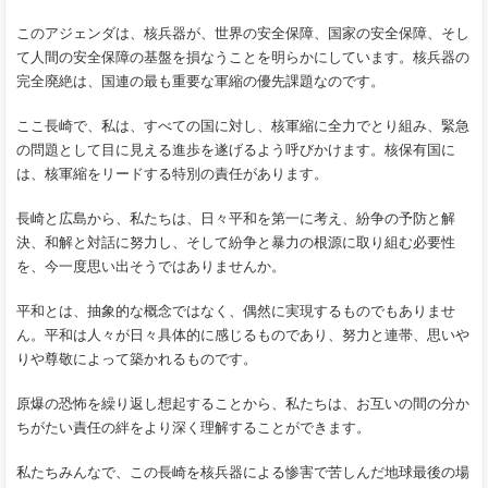
このアジェンダは、核兵器が、世界の安全保障、国家の安全保障、そし
て人間の安全保障の基盤を損なうことを明らかにしています。核兵器の
完全廃絶は、国連の最も重要な軍縮の優先課題なのです。
ここ長崎で、私は、すべての国に対し、核軍縮に全力でとり組み、緊急
の問題として目に見える進歩を遂げるよう呼びかけます。核保有国に
は、核軍縮をリードする特別の責任があります。
長崎と広島から、私たちは、日々平和を第一に考え、紛争の予防と解
決、和解と対話に努力し、そして紛争と暴力の根源に取り組む必要性
を、今一度思い出そうではありませんか。
平和とは、抽象的な概念ではなく、偶然に実現するものでもありませ
ん。平和は人々が日々具体的に感じるものであり、努力と連帯、思いや
りや尊敬によって築かれるものです。
原爆の恐怖を繰り返し想起することから、私たちは、お互いの間の分か
ちがたい責任の絆をより深く理解することができます。
私たちみんなで、この長崎を核兵器による惨害で苦しんだ地球最後の場