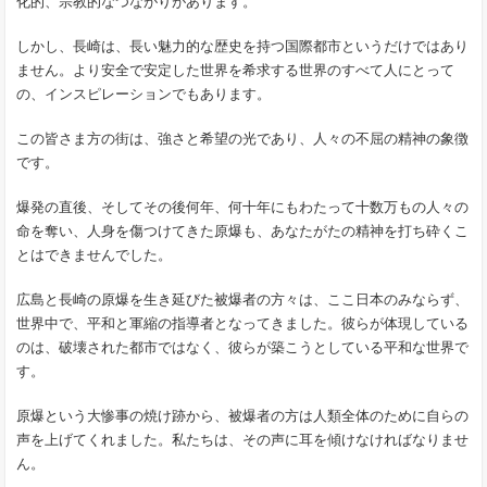
化的、宗教的なつながりがあります。
しかし、長崎は、長い魅力的な歴史を持つ国際都市というだけではあり
ません。より安全で安定した世界を希求する世界のすべて人にとって
の、インスピレーションでもあります。
この皆さま方の街は、強さと希望の光であり、人々の不屈の精神の象徴
です。
爆発の直後、そしてその後何年、何十年にもわたって十数万もの人々の
命を奪い、人身を傷つけてきた原爆も、あなたがたの精神を打ち砕くこ
とはできませんでした。
広島と長崎の原爆を生き延びた被爆者の方々は、ここ日本のみならず、
世界中で、平和と軍縮の指導者となってきました。彼らが体現している
のは、破壊された都市ではなく、彼らが築こうとしている平和な世界で
す。
原爆という大惨事の焼け跡から、被爆者の方は人類全体のために自らの
声を上げてくれました。私たちは、その声に耳を傾けなければなりませ
ん。