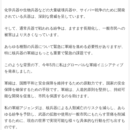
化学兵器や生物兵器などの大量破壊兵器や、サイバー戦争のために開発
されている兵器は、深刻な脅威を呈しています。
そして、通常兵器で戦われる紛争は、ますます長期化し、一般市民への
被害はより大きくなっています。
あらゆる種類の兵器について緊急に軍縮を進める必要性がありますが、
特に核兵器の軍縮はもっとも重要で緊急の課題です。
このような背景の下、今年5月に私はグローバルな軍縮イニシアティブ
を発表しました。
軍縮は、国際平和と安全保障を維持するための原動力です。国家の安全
保障を確保するための手段です。軍縮は、人道的原則を堅持し、持続可
能な開発を促進し、市民を保護するのを助けます。
私の軍縮アジェンダは、核兵器による人類滅亡のリスクを減らし、あら
ゆる紛争を予防し、武器の拡散や使用が一般市民にもたらす苦痛を削減
するために、現在の世界で実現可能な様々な具体的な行動を打ち出すも
のです。