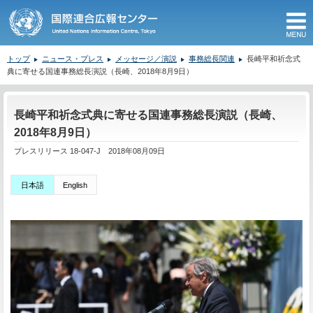
M
トップ
ニュース・プレス
メッセージ／演説
事務総長関連
長崎平和祈念式
典に寄せる国連事務総長演説（長崎、2018年8月9日）
ここから本文です。
長崎平和祈念式典に寄せる国連事務総長演説（長崎、
2018年8月9日）
プレスリリース 18-047-J 2018年08月09日
日本語
English