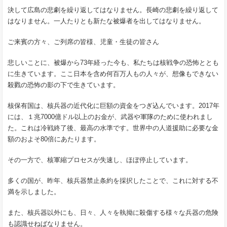
決して広島の悲劇を繰り返してはなりません。長崎の悲劇を繰り返して
はなりません。一人たりとも新たな被爆者を出してはなりません。
ご来賓の方々、ご列席の皆様、児童・生徒の皆さん
悲しいことに、被爆から73年経った今も、私たちは核戦争の恐怖ととも
に生きています。ここ日本を含め何百万人もの人々が、想像もできない
殺戮の恐怖の影の下で生きています。
核保有国は、核兵器の近代化に巨額の資金をつぎ込んでいます。2017年
には、１兆7000億ドル以上のお金が、武器や軍隊のために使われまし
た。これは冷戦終了後、最高の水準です。世界中の人道援助に必要な金
額のおよそ80倍にあたります。
その一方で、核軍縮プロセスが失速し、ほぼ停止しています。
多くの国が、昨年、核兵器禁止条約を採択したことで、これに対する不
満を示しました。
また、核兵器以外にも、日々、人々を執拗に殺傷する様々な兵器の危険
も認識せねばなりません。