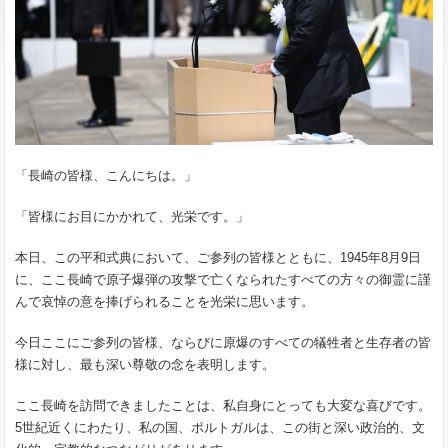
「長崎の皆様、こんにちは。」
「皆様にお目にかかれて、光栄です。」
本日、この平和式典において、ご参列の皆様とともに、1945年8月9日
に、ここ長崎で原子爆弾の攻撃で亡くなられたすべての方々の御霊に謹
んで哀悼の意を捧げられることを光栄に思います。
今日ここにご参列の皆様、ならびに原爆のすべての犠牲者と生存者の皆
様に対し、最も深い尊敬の念を表明します。
ここ長崎を訪問できましたことは、私自身にとっても大変な喜びです。
5世紀近くにわたり、私の国、ポルトガルは、この街と深い政治的、文