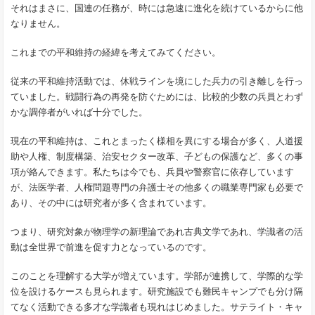
それはまさに、国連の任務が、時には急速に進化を続けているからに他
なりません。
これまでの平和維持の経緯を考えてみてください。
従来の平和維持活動では、休戦ラインを境にした兵力の引き離しを行っ
ていました。戦闘行為の再発を防ぐためには、比較的少数の兵員とわず
かな調停者がいれば十分でした。
現在の平和維持は、これとまったく様相を異にする場合が多く、人道援
助や人権、制度構築、治安セクター改革、子どもの保護など、多くの事
項が絡んできます。私たちは今でも、兵員や警察官に依存しています
が、法医学者、人権問題専門の弁護士その他多くの職業専門家も必要で
あり、その中には研究者が多く含まれています。
つまり、研究対象が物理学の新理論であれ古典文学であれ、学識者の活
動は全世界で前進を促す力となっているのです。
このことを理解する大学が増えています。学部が連携して、学際的な学
位を設けるケースも見られます。研究施設でも難民キャンプでも分け隔
てなく活動できる多才な学識者も現れはじめました。サテライト・キャ