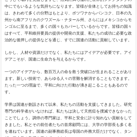
中にでもいるような気持ちになります。皆様が全体としてお持ちの知識
は、きわめて多くの分野はもとより、ボツワナからバンコク、日本の九
州から南アフリカのクワズール・ナタール州、さらにはメキシコからモ
ンゴルに至るまで、多くの国々もカバーしているからです。皆様の国々
はすべて、平和維持要員の提供や開発の支援、私たちの成功に必要な政
治的な後押しの提供などを通じ、すでに国連の活動に貢献しています。
しかし、人材や資源だけでなく、私たちにはアイデアが必要です。アイ
デアこそが、国連に生命力を与えるからです。
一つのアイデアから、数百万人の命を救う突破口が生まれることがあり
ます。新しい技術で、あらゆる人々の苦難を解消することもできます。
たった一つの理論で、平和に向けた行動が沸き起こることもあるので
す。
学界は国連が創設されて以来、私たちの活動を支援してきました。研究
専門の科学者がいなければ、私たちは決して天然痘を撲滅できなかった
ことでしょう。調停の専門家は、平和と安全に計り知れない貢献をして
きました。私とその前任者たちの首席顧問には、大学の学部長も多く名
を連ねています。国連の副事務総長は母国の外務大臣だけでなく、タン