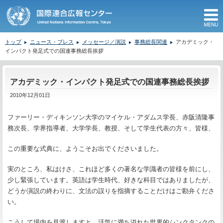
M
トップ
ニュース・プレス
メッセージ／演説
事務総長関連
アカデミック・
インパクト発足式での国連事務総長挨拶
ここから本文です。
アカデミック・インパクト発足式での国連事務総長挨拶
2010年12月01日
ファーリー・ディキンソン大学のマイケル・アダムス学長、赤阪清隆事
務次長、学界指導者、大学学長、教授、そして学生代表の方々、皆様、
この重要な式典に、ようこそお出でくださいました。
実のところ、私はけさ、これほど多くの著名な学識者の皆様を前にし、
少し緊張しています。英語は学生時代、好きな科目ではありましたが、
どうか演説の終わりに、文法の誤りを指摘することだけはご勘弁くださ
い。
こうして場内を見渡しますと、活気に満ち溢れた世界的シンクタンクの