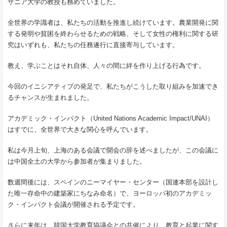
ザニア大学の教授も務めていました。
全世界の学識者は、私たちの活動を推進し続けています。農業開発に関
する発明や貧困を終わらせるための戦略、そして女性の権利に関する研
究はいずれも、私たちの任務遂行に直接寄与しています。
教え、学ぶことはそれ自体、人々の間に絆を作り上げる行為です。
今回のイニシアティブの発足で、私たちがこうした取り組みを加速でき
るチャンスが生まれました。
アカデミック・インパクト（United Nations Academic Impact/UNAI）
はすでに、全世界で大きな関心を呼んでいます。
私は今月上旬、上海のある会議で開会の辞を述べましたが、この会議に
は中国全土の大学から参加者が集まりました。
数週間後には、スペインのニーマイヤー・センター（国連本部を設計し
た唯一存命中の建築家にちなみ命名）で、ヨーロッパ初のアカデミッ
ク・インパクト会議が開催される予定です。
さらに来年は、韓国大学教育協議会との共催により、教育と起業に関す