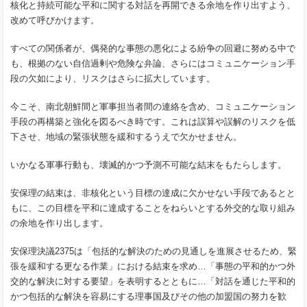
核化と持続可能な平和に関する対話を再開できる余地を作り出すよう、
改めて呼びかけます。
すべての関係者が、偶発的な事態の悪化による紛争の回避に努める中で
も、根拠のない自信過剰や危険な弁論、さらにはコミュニケーション手
段の欠如により、リスクはさらに拡大しています。
今こそ、南北朝鮮間と軍事担当者間の連絡を含め、コミュニケーション
手段の再構築と強化を図るべき時です。これは誤算や誤解のリスクを低
下させ、地域の緊張状態を緩和するうえで欠かせません。
いかなる軍事行動も、壊滅的かつ予測不可能な結末をもたらします。
安保理の結束は、非核化という目標の達成に欠かせない手段であるとと
もに、この目標を平和に達成することをねらいとする外交的な取り組み
の余地を作り出します。
安保理決議2375は「包括的な解決のための見通しを進展させるため、緊
張を緩和する更なる作業」における結束を求め…「事態の平和的かつ外
交的な解決に対する要望」を表明するとともに…「対話を通じた平和的
かつ包括的な解決を容易にする理事国及びその他の加盟国の努力を歓