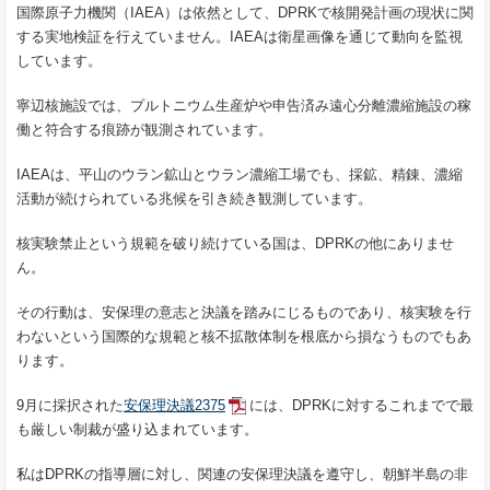
国際原子力機関（IAEA）は依然として、DPRKで核開発計画の現状に関
する実地検証を行えていません。IAEAは衛星画像を通じて動向を監視
しています。
寧辺核施設では、プルトニウム生産炉や申告済み遠心分離濃縮施設の稼
働と符合する痕跡が観測されています。
IAEAは、平山のウラン鉱山とウラン濃縮工場でも、採鉱、精錬、濃縮
活動が続けられている兆候を引き続き観測しています。
核実験禁止という規範を破り続けている国は、DPRKの他にありませ
ん。
その行動は、安保理の意志と決議を踏みにじるものであり、核実験を行
わないという国際的な規範と核不拡散体制を根底から損なうものでもあ
ります。
9月に採択された
安保理決議2375
には、DPRKに対するこれまでで最
も厳しい制裁が盛り込まれています。
私はDPRKの指導層に対し、関連の安保理決議を遵守し、朝鮮半島の非