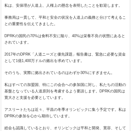
私は、安保理が人道上、人権上の懸念を表明したことを歓迎します。
事務局は一貫して、平和と安全の状況を人道上の義務と分けて考えるこ
との重要性を伝えてきました。
DPRKの国民の70%は食料不安に陥り、40%は栄養不良の状態にあると
されています。
2017年のDPRK「人道ニーズと優先課題」報告書は、緊急に必要な資金
として1億1,400万ドルの拠出を求めています。
そのうち、実際に拠出されているのはわずか30%にすぎません。
私はすべての加盟国、特にこの会合への参加国に対し、私たちの活動の
基盤となっている人道原則を考慮するよう要請します。DPRKの国民は
寛大さと支援を必要としています。
アスリートたちは近々、平昌の冬季オリンピックに集う予定です。私は
DPRKの参加を心から期待しています。
総会も認識しているとおり、オリンピックは平和と開発、寛容、そして