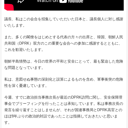
議長、私はこの会合を招集していただいた日本と、議長個人に対し感謝
いたします。
また、多くの閣僚をはじめとする代表の方々の出席と、韓国、朝鮮人民
共和国（DPRK）双方のこの重要な会合への参加に感謝するとともに、
これを歓迎いたします。
朝鮮半島情勢は、今日の世界の平和と安全にとって、最も緊迫した危険
な問題となっています。
私は、意図せぬ事態の深刻化と誤算によるものを含め、軍事衝突の危険
性を深く憂慮しています。
今週、すでに政治担当事務次長が最近のDPRK訪問に関し、安全保障理
事会でブリーフィングを行ったことは承知しています。私は事務次長の
発言を繰り返すことはしませんが、それが国連事務局とDPRK高官との
ほぼ8年ぶりの政治的対話であったことは指摘しておきたいと思いま
す。