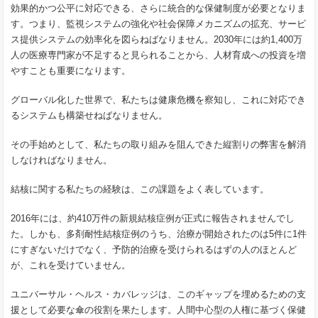
効果的かつ公平に対応できる、さらに統合的な保健制度が必要となりま
す。つまり、監視システムの強化や社会保障メカニズムの拡充、サービ
ス提供システムの効率化を図らねばなりません。2030年には約1,400万
人の医療専門家が不足すると見られることから、人材育成への投資を増
やすことも重要になります。
グローバル化した世界で、私たちは健康危機を察知し、これに対応でき
るシステムも構築せねばなりません。
その手始めとして、私たちの取り組みを阻んできた縦割りの弊害を解消
しなければなりません。
結核に関する私たちの経験は、この課題をよく表しています。
2016年には、約410万件の新規結核症例が正式に報告されませんでし
た。しかも、多剤耐性結核症例のうち、治療が開始されたのは5件に1件
にすぎないだけでなく、予防的治療を受けられるはずの人のほとんど
が、これを受けていません。
ユニバーサル・ヘルス・カバレッジは、このギャップを埋めるための支
援として必要な傘の役割を果たします。人間中心型の人権に基づく保健