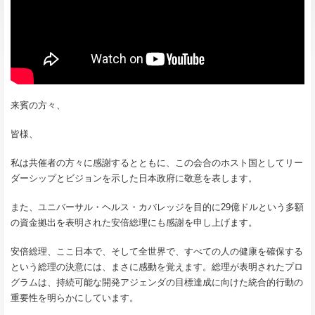
来賓の方々、
皆様、
私は共催者の方々に感謝するとともに、この会合のホスト国としてリー
ダーシップとビジョンを示した日本政府に敬意を表します。
また、ユニバーサル・ヘルス・カバレッジを目的に29億ドルという多額
の資金拠出を表明された安倍総理にも感謝を申し上げます。
安倍総理、ここ日本で、そして全世界で、すべての人の健康を確保する
という総理の決意には、まさに感動を覚えます。総理が表明されたプロ
グラムは、持続可能な開発アジェンダの目標達成に向けた統合的行動の
重要性を明らかにしています。