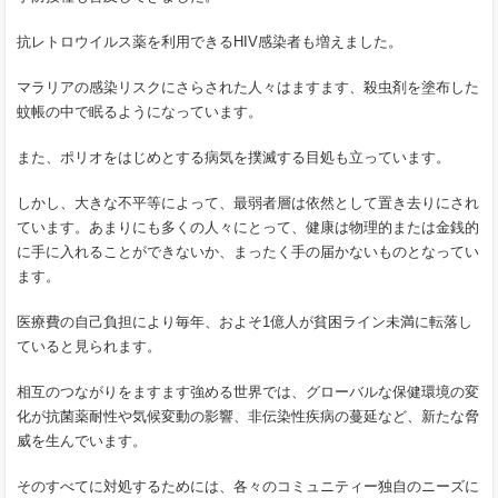
抗レトロウイルス薬を利用できるHIV感染者も増えました。
マラリアの感染リスクにさらされた人々はますます、殺虫剤を塗布した
蚊帳の中で眠るようになっています。
また、ポリオをはじめとする病気を撲滅する目処も立っています。
しかし、大きな不平等によって、最弱者層は依然として置き去りにされ
ています。あまりにも多くの人々にとって、健康は物理的または金銭的
に手に入れることができないか、まったく手の届かないものとなってい
ます。
医療費の自己負担により毎年、およそ1億人が貧困ライン未満に転落し
ていると見られます。
相互のつながりをますます強める世界では、グローバルな保健環境の変
化が抗菌薬耐性や気候変動の影響、非伝染性疾病の蔓延など、新たな脅
威を生んでいます。
そのすべてに対処するためには、各々のコミュニティー独自のニーズに