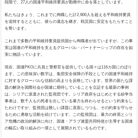
段階で、27人の国連平和維持要員が勤務中に命を落としています。
私たちはきょう、これまでに殉職した計2,900人を超える平和維持要員
を追悼するとともに、彼らの遺志を継ぎ、戦災国に安定をもたらすこと
を誓います。
これまで多数の平和維持要員提供国から殉職者が出ていますが、この事
実は国連の平和維持を支えるグローバル・パートナーシップの存在を如
実に物語っています。
現在、国連PKOに兵員と警察官を提供している国々は116カ国にのぼり
ます。この意味深い数字は、集団安全保障の手段としての国連平和維持
に対するグローバルな信頼の高まりを反映しています。世界の新たな課
題の解決を国際社会が国連に期待していることを立証する最新の事例
は、シリアに派遣された監視団です。シリア政府をはじめとする紛争当
事者は、数千人もの死者を出している暴力を終わらせるという約束をし
たわけですが、監視団は難しい課題に直面しつつも、その約束を守らせ
るために勇敢な活動を続けています。この監視団は、暴力の終焉とシリ
ア危機の政治的解決に向け、国連・アラブ連盟共同特使が主導する国連
の幅広い取り組みの一環として展開されているものです。