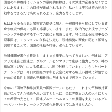
国連の平和維持ミッションの最終的目標は、その派遣の必要をなくすこ
とにあります。この目標が達成されるまで、私たちは平和維持の効果と
効率をできるだけ高められるよう、全力を尽くします。
私はあらゆる兵員と警察官の提供に加え、平和維持を可能にしている資
金や物資の供与にも深く感謝しています。また、政治的な支援やリーダ
ーシップを提供するすべての国にも感謝します。特に安全保障理事会の
理事国は、ミッションの任務を決定し、現地情勢の変化に応じて派遣を
調整することで、国連の活動を指導、強化しています。
地域機関が果たす役割も、ますます重要になってきました。例えば、ア
フリカ連合と国連は、ダルフールとソマリアで密接に協力しつつ、神の
抵抗軍（LRA）による脅威にも共同で対処しています。こうしたパート
ナーシップは、今日の国際の平和と安定に対する幅広い挑戦に対処する
ための柔軟性を国連の平和維持に与えるうえで役立っています。
今年の「国連平和維持要員の国際デー」にあたり、これまで平和維持要
員が払ってきた犠牲を思い出すとともに、全世界数百万人の人々にとっ
ての希望の光として、国連ブルー・ヘルメットの展開を支えているグロ
ーバル・パートナーシップの強化を誓おうではありませんか。