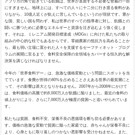
アフリカの角で起きている飢餓は、世界が直面する不必要な脅威の一部
にすぎません。地球上には、すべての人々に十二分に行き渡る食料があ
りながら、10億人近くが飢えに苦しんでいるというのが現状です。豊か
な国、貧しい国を問わず、私は世界のすべての指導者に対し、飢餓との
闘いに勝つために必要なエネルギーと資源を注ぎ込むよう強く促しま
す。それは、ミレニアム開発目標達成（MDGs）に向けた私たちの取り
組みの中心的な柱でもあるからです。零細農家の抵抗力を高めることか
ら、最も弱い立場に置かれた人々を支援するセーフティネット・プログ
ラムの展開に至るまで、食料安全保障の全領域をカバーする恒久的な解
決策を講じなければなりません。
今年の「世界食料デー」は、急激な価格変動という問題にスポットを当
てています。食費が所得の80%を占めることさえある世界の最貧層にと
って、その影響は甚大となりかねません。2007年から2008年にかけて
は、食料価格の高騰で約8,000万人が飢餓に陥りました。最近の食料の
値上がりにより、さらに7,000万人が極度の貧困へと追いやられていま
す。
私たちは貧困、食料不安、栄養不良の悪循環を断ち切る必要がありま
す。価格の急激な変動で貧困に陥った家庭では、赤ちゃんが栄養不良に
より、心身ともに取り返しのつかない悪影響を受けかねません。また、