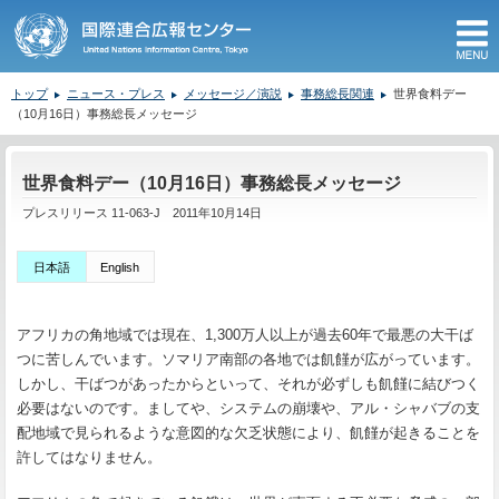
M
トップ
ニュース・プレス
メッセージ／演説
事務総長関連
世界食料デー
（10月16日）事務総長メッセージ
ここから本文です。
世界食料デー（10月16日）事務総長メッセージ
プレスリリース 11-063-J 2011年10月14日
日本語
English
アフリカの角地域では現在、1,300万人以上が過去60年で最悪の大干ば
つに苦しんでいます。ソマリア南部の各地では飢饉が広がっています。
しかし、干ばつがあったからといって、それが必ずしも飢饉に結びつく
必要はないのです。ましてや、システムの崩壊や、アル・シャバブの支
配地域で見られるような意図的な欠乏状態により、飢饉が起きることを
許してはなりません。