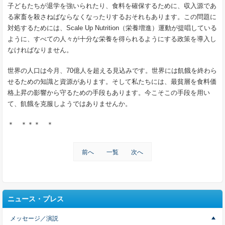
子どもたちが退学を強いられたり、食料を確保するために、収入源であ
る家畜を殺さねばならなくなったりするおそれもあります。この問題に
対処するためには、Scale Up Nutrition（栄養増進）運動が提唱している
ように、すべての人々が十分な栄養を得られるようにする政策を導入し
なければなりません。
世界の人口は今月、70億人を超える見込みです。世界には飢餓を終わら
せるための知識と資源があります。そして私たちには、最貧層を食料価
格上昇の影響から守るための手段もあります。今こそこの手段を用い
て、飢餓を克服しようではありませんか。
＊ ＊＊＊ ＊
前へ
一覧
次へ
ニュース・プレス
メッセージ／演説