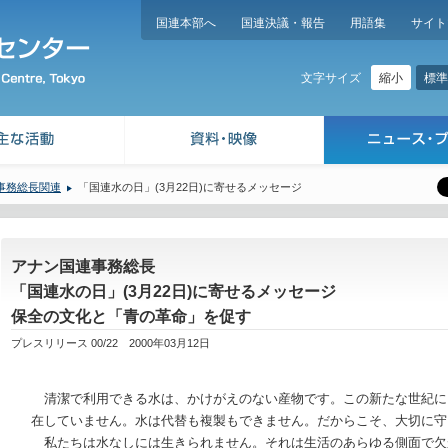
国連本部へ
国連決議・報告
用語集
サイト
縮小
標準
文字サイズ
事務総長関連
「国連水の日」(3月22日)に寄せるメッセージ
アナン国連事務総長
「国連水の日」(3月22日)に寄せるメッセージ
保全の文化と「青の革命」を促す
プレスリリース 00/22 2000年03月12日
清潔で利用できる水は、かけがえのない産物です。この新たな世紀に
在していません。水は代替も複製もできません。だからこそ、大切に守
私たちは水なしには生きられません。それは生活のあらゆる側面で欠