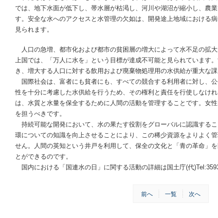
では、地下水面が低下し、帯水層が枯渇し、河川や湖沼が縮小し、農業
す。安全な水へのアクセスと水管理の欠如は、開発途上地域における病
見られます。
人口の急増、都市化および都市の貧困層の増大によって水不足の拡大
上国では、「万人に水を」という目標が達成不可能と見られています。
き、増大する人口に対する飲用および廃棄物処理用の水供給が重大な課
国際社会は、富者にも貧者にも、すべての競合する利用者に対し、公
性を十分に考慮した水供給を行うため、その権利と責任を行使しなけれ
は、水質と水量を保全するために人間の活動を管理することです。女性
を担うべきです。
持続可能な開発において、水の果たす役割をグローバルに認識するこ
環についての知識を向上させることにより、この稀少資源をよりよく管
せん。人間の英知という井戸を利用して、保全の文化と「青の革命」を
とができるのです。
国内における「国連水の日」に関する活動の詳細は国土庁(代)Tel:3593
前へ
一覧
次へ