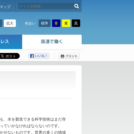
検索する
マップ
拡大
標準
青
黄
黒
色合い
ここから本文です。
も、水を製造できる科学技術はまだ存
っていかなければならないのです。
かせないものです。世界の多くの地域