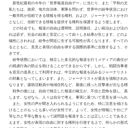
新世紀最初の今年の「世界報道自由デー」に当たり、また「平和の文
私たちは、政府、地方自治体、軍隊を問わず、世界中の紛争状況におけ
一般市民が信頼できる情報を得る権利、および、ジャーナリストがその
となしに、信頼できる情報を提供する権利を保護するよう促します。
どの社会でも、報道の自由は透明性、説明責任、よい統治および法の
れば必ず、社会の結束と安定にとって由々しき結果が生じます。どのよ
犠牲にされれば、紛争が間近に生ずる可能性が高くなります。すべての
るとともに、意見と表現の自由を律する国際的基準に合致するよう、そ
きです。
紛争状態においては、独立した多元的な報道を行うメディアの責任が
の残虐行為の防止を助けることができるからです。しかし、戦闘当事者
を宣言の道具として利用すれば、中立的な報道を試みるジャーナリスト
の対象となってしまいます。また、ジャーナリストが退去を強制されれ
なります。援助活動員や地域住民など、最後に残った目撃者が次なる標
戦争の後には、自由で独立した報道の確立が、不信と恐怖を脱し、真
します。なぜなら、人々は自分で考え、事実に基づいて意見を述べられ
また、女性の声が聞き入れられるようにするため、特に注意を傾ける
けることのもっとも多いのが女性です。よって、女性が情報に十分にア
等な力と平等な数をもって諸問題を報道することは正しいことであると
えます。女性が表現の自由に対する権利を行使する上で、何らかの形式