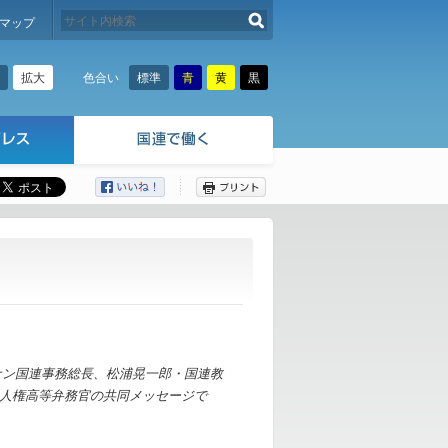
検索する
マップ
拡大
標準
青
黄
黒
色合い
ここから本文です。
ナン国連事務総長、松浦晃一郎・国連教
人権高等弁務官の共同メッセージで