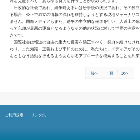
れを克服すべく、あらゆる努力を行うことが求められます。
圧政的な社会であれ、紛争時あるいは紛争後の状況であれ、その独立
る場合、公正で独立の情報の流れを維持しようとする現地ジャーナリス
ません。国際メディアもまた、紛争の中立的な報道を行い、人道上の危
って忘却が最悪の運命となるようなその他の状況に対して世界の注意を
きです。
国際社会は報道の自由の重大な侵害を矯正すべく、努力を続けなけれ
わり、また知識、正義および平和のために、私たちは、メディアがその
をともなう活動を行えるようあらゆるアプローチを模索することを約束
前へ
一覧
次へ
ご利用規定
リンク集