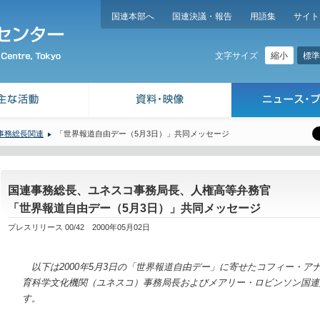
国連本部へ
国連決議・報告
用語集
サイト
縮小
標準
文字サイズ
事務総長関連
「世界報道自由デー（5月3日）」共同メッセージ
国連事務総長、ユネスコ事務局長、人権高等弁務官
「世界報道自由デー（5月3日）」共同メッセージ
プレスリリース 00/42 2000年05月02日
以下は2000年5月3日の「世界報道自由デー」に寄せたコフィー・ア
育科学文化機関（ユネスコ）事務局長およびメアリー・ロビンソン国連
す。