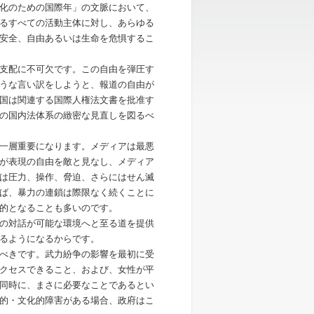
化のための国際年」の文脈において、
るすべての活動主体に対し、あらゆる
安全、自由あるいは生命を危惧するこ
支配に不可欠です。この自由を弾圧す
うな言い訳をしようと、報道の自由が
国は関連する国際人権法文書を批准す
の国内法体系の緻密な見直しを図るべ
一層重要になります。メディアは最悪
が表現の自由を敵と見なし、メディア
は圧力、操作、脅迫、さらにはせん滅
ば、暴力の連鎖は際限なく続くことに
的となることも多いのです。
の対話が可能な環境へと至る道を提供
るようになるからです。
べきです。武力紛争の影響を最初に受
クセスできること、および、女性が平
同時に、まさに必要なことであるとい
的・文化的障害がある場合、政府はこ