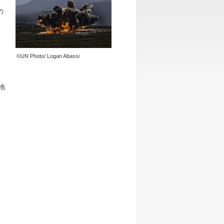
向
の
©UN Photo/ Logan Abassi
地