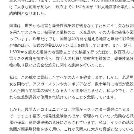
定10周年にあたります。これまでの10年間に、対人地雷の脅威根絶に
けて大きな前進が見られ、現在までに162カ国が「対人地雷禁止条約」
締約国となりました。
国連は、世界から地雷と爆発性戦争残存物をなくすために不可欠な役割
を果たすとともに、被害者と遺族のニーズ充足や、その人権の確保を図
っています。昨年だけでも、国連は40万発を超える地雷と爆発性戦争残
存物のほか、旧式の弾薬2,000トン以上を廃棄しています。また、延べ
1,500kmを超える道路の地雷除去とその検証を行ったほか、数百万人に
雷リスク教育を施す傍ら、数千人の兵員と警察官を対象に、爆発性危険
物の取り扱いと安全な処分に関する訓練を行いました。
私は、この成功に貢献したすべての人々を称賛します。しかし、老若男
女を問わず、アフガニスタンやカンボジアなど、数十年前に地雷が敷設
された国々で地雷の犠牲となる人々が後を絶ちません。私は今でも、こ
れら無差別兵器が使用され続けていることを危惧しています。
しかも、民間人とコミュニティは、地雷からクラスター爆弾に至るま
で、ますます幅広い爆発性危険物のほか、管理されていない危険なる武
器や弾薬、簡易爆発物の危険にさらされています。私は、イラクの武装
集団が簡易爆発物を多く用い、これが民間人に大きな脅威となっている