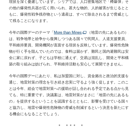
現状を深く憂慮しています。シリアでは、人口密集地区で「樽爆弾」そ
の他の爆発性兵器が広く用いられ、甚大な物的、人的被害が生じるとと
もに、爆発性戦争残存物という遺産は、すべて除去されるまで脅威とし
て残ることになります。
今年の国際デーのテーマ「
More than Mines
（地雷の先にあるもの）
は、戦争地帯と紛争から復興しつつある国々で民間人、人道支援要員、
平和維持要員、開発機関が直面する現状を反映しています。爆発性危険
物が行く手を阻んでいたのでは、食料は届かず、難民と国内避難民は安
全に家に戻れず、子どもは学校に通えず、交易は混乱し、開発と平和構
築の取り組みは妨げられ、平和維持活動も安心して展開できません。
今年の国際デーにあたり、私は加盟国に対し、資金拠出と政治的支援を
通じ、地雷対策の理念を引き続き忠実に守るよう強く促します。このこ
とは今年、総会で地雷対策への援助が話し合われる予定である点から見
ても、特に重要です。決議案は、地雷対策がまさに「地雷の先にあるも
の」を提供するということを認識するとともに、影響を受けている国々
と協力し、地雷や爆発性危険物の脅威を削減するという決意を新たにす
る機会にもなることでしょう。
＊ ＊＊＊ ＊