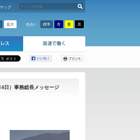
検索する
マップ
拡大
標準
青
黄
黒
色合い
ここから本文です。
月4日）事務総長メッセージ