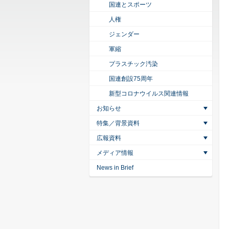
国連とスポーツ
人権
ジェンダー
軍縮
プラスチック汚染
国連創設75周年
新型コロナウイルス関連情報
お知らせ
特集／背景資料
広報資料
メディア情報
News in Brief