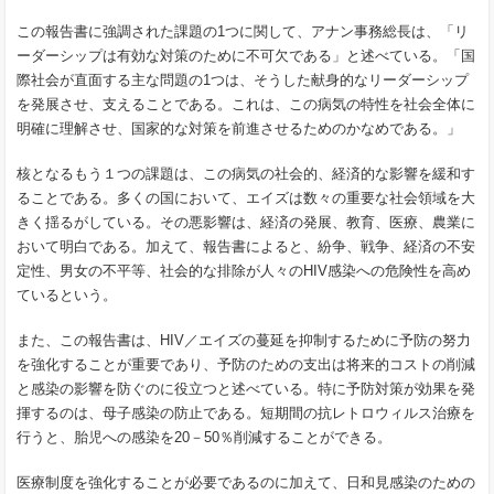
この報告書に強調された課題の
1
つに関して、アナン事務総長は、「リ
ーダーシップは有効な対策のために不可欠である」と述べている。「国
際社会が直面する主な問題の
1
つは、そうした献身的なリーダーシップ
を発展させ、支えることである。これは、この病気の特性を社会全体に
明確に理解させ、国家的な対策を前進させるためのかなめである。」
核となるもう１つの課題は、この病気の社会的、経済的な影響を緩和す
ることである。多くの国において、エイズは数々の重要な社会領域を大
きく揺るがしている。その悪影響は、経済の発展、教育、医療、農業に
おいて明白である。加えて、報告書によると、紛争、戦争、経済の不安
定性、男女の不平等、社会的な排除が人々の
HIV
感染への危険性を高め
ているという。
また、この報告書は、
HIV
／エイズの蔓延を抑制するために予防の努力
を強化することが重要であり、予防のための支出は将来的コストの削減
と感染の影響を防ぐのに役立つと述べている。特に予防対策が効果を発
揮するのは、母子感染の防止である。短期間の抗レトロウィルス治療を
行うと、胎児への感染を
20
－
50
％削減することができる。
医療制度を強化することが必要であるのに加えて、日和見感染のための