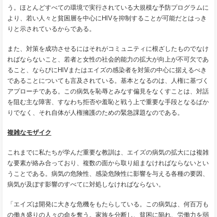
う。ほとんどすべての環境で実行されている大規模な予防プログラムに
より、若い人々と貧困層を中心に
HIV
を抑制することが可能だとはっき
りと示されているからである。
また、対策を成功させるにはそれがコミュニティに根ざしたものでなけ
ればならないこと、若者と女性の社会的能力の拡大が向上が不可欠であ
ること、ならびに
HIV
またはエイズの感染者を対策の中心に据えるべき
であることについても言及されている。基本となるのは、人権に基づく
アプローチである。この病気を恥辱とみなす偏見をなくすことは、対話
を阻む主な障害、すなわち拒否や羞恥と戦う上で重要な手段となるばか
りでなく、それ自体が人権擁護のための緊急課題なのである。
複雑なモザイク
これまでに私たちが学んだ重要な教訓は、エイズの病気の拡大には複雑
な要素が絡み合っており、複数の面から取り組まなければならないとい
うことである。病気の危険性、感染危険性に影響を与える各種の要因、
病気が及ぼす影響のすべてに対処しなければならない。
「エイズは開発に大きな危機をもたらしている。この病気は、何百万も
の働き盛りの人々の命を奪う。家族を分断し、貧困に陥れ、労働力を弱