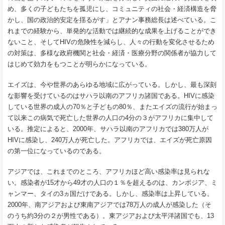
め、多くの子どもたちを孤児にし、コミュニティの社会・経済構造を脅
かし、国の政治的安定を揺るがす」とアナン事務総長は述べている。こ
れまでの経験から、単発的な活動では継続的な成果を上げることができ
ないこと、そして
HIV
の危険性を減らし、人々の行動を変化させるため
の対策は、多様な政府機関と社会・経済・医療分野の関係者が協力して
はじめて効力をもつことが明らかになっている。
エイズは、今や世界のあらゆる地域に広がっている。しかし、最も深刻
な影響を受けているのはサハラ以南のアフリカ諸国である。
HIV
に感染
している世界の成人の
70
％と子どもの
80
％、またエイズの流行が始まっ
て以来この病気で死亡した世界の人口の
4
分の３がアフリカに集中して
いる。推定によると、
2000
年、サハラ以南のアフリカでは
380
万人が
HIV
に感染し、
240
万人が死亡した。アフリカでは、エイズが死亡原因
の第一位になっているのである。
アジアでは、これまでのところ、アフリカほど高い感染率は見られな
い。感染者が
15
才から
49
才の人口の１％を超えるのは、カンボジア、ミ
ャンマー、タイの
3
ヵ国だけである。しかし、感染率は上昇している。
2000
年、南アジアおよび東南アジアでは
78
万人の成人が感染した（そ
のうち約
3
分の２が男性である）。東アジアおよび太平洋諸国でも、
13