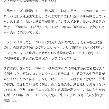
万人の新たな感染者が報告されている。
世界のエイズの状況において最も著しい動きを見せているのは、東ヨー
ロッパと旧ソ連諸国である。これまで非常に低い感染率を特徴としてい
たこの地域で、新たな感染者が劇増しているのである。新たな感染者の
数は、
1999
年末には
42
万人であったが、
1
年後の
2000
年末には少なくと
も
70
万人にのぼっている。
ラテンアメリカでは、
2000
年に推定
15
万人の成人と子どもが新たに感
染し、合計感染者数が
140
万人になった。カリブ海諸国はサハラ以南の
アフリカに次いで世界で２番目に
HIV
感染率が高く、エイズはすでにこ
の地域の若い男女の死亡原因のトップになっている。
所得の高い国々では、
1990
年代後半にエイズに関連する死亡者数が大き
く減少した。有効な抗レトロウィルス療法により、感染者の生存年数が
延びているためである。しかし、明るいニュースばかりではない。予防
の努力が失速しているのに加え、新たな感染者が減る兆しが見られない
のである。何年も前からエイズに関する認識が高まっているにもかかわ
らず、
2000
年、西ヨーロッパで
3
万人、北アメリカで
4
万
5
千人が新たに
感染した。