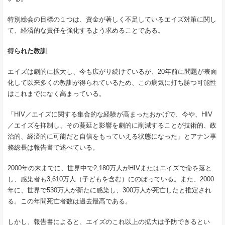
特別総会の目標の１つは、資金が著しく不足しているエイズ対策に関し
て、経済的な責任を強化するよう求めることである。
得られた教訓
エイズは劇的に拡大し、今も広がり続けているが、
20
年前に問題が表面
化して以来多くの教訓が得られているため、この病気に打ち勝つ可能性
はこれまでになく高まっている。
「
HIV
／エイズに関する集合的な経験が高まったおかげで、今や、
HIV
／エイズを抑制し、その蔓延と影響を劇的に削減することが技術的、政
治的、経済的に可能だと自信をもっていえる状態になった」とアナン事
務総長は報告書で述べている。
2000
年の末までに、世界中で
2,180
万人が
HIV
またはエイズで命を落と
し、感染者も
3,610
万人（子どもを含む）にのぼっている。また、
2000
年に、世界で
530
万人が新たに感染し、
300
万人が死亡したと推定され
る。この年間死亡者数は過去最高である。
しかし、報告書によると、エイズのこれ以上の拡大は予防できるとい