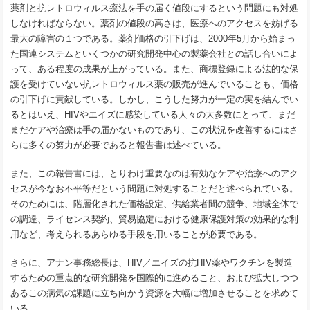
薬剤と抗レトロウィルス療法を手の届く値段にするという問題にも対処
しなければならない。薬剤の値段の高さは、医療へのアクセスを妨げる
最大の障害の１つである。薬剤価格の引下げは、
2000
年
5
月から始まっ
た国連システムといくつかの研究開発中心の製薬会社との話し合いによ
って、ある程度の成果が上がっている。また、商標登録による法的な保
護を受けていない抗レトロウィルス薬の販売が進んでいることも、価格
の引下げに貢献している。しかし、こうした努力が一定の実を結んでい
るとはいえ、
HIV
やエイズに感染している人々の大多数にとって、まだ
まだケアや治療は手の届かないものであり、この状況を改善するにはさ
らに多くの努力が必要であると報告書は述べている。
また、この報告書には、とりわけ重要なのは有効なケアや治療へのアク
セスが今なお不平等だという問題に対処することだと述べられている。
そのためには、階層化された価格設定、供給業者間の競争、地域全体で
の調達、ライセンス契約、貿易協定における健康保護対策の効果的な利
用など、考えられるあらゆる手段を用いることが必要である。
さらに、アナン事務総長は、
HIV
／エイズの抗
HIV
薬やワクチンを製造
するための重点的な研究開発を国際的に進めること、および拡大しつつ
あるこの病気の課題に立ち向かう資源を大幅に増加させることを求めて
いる。