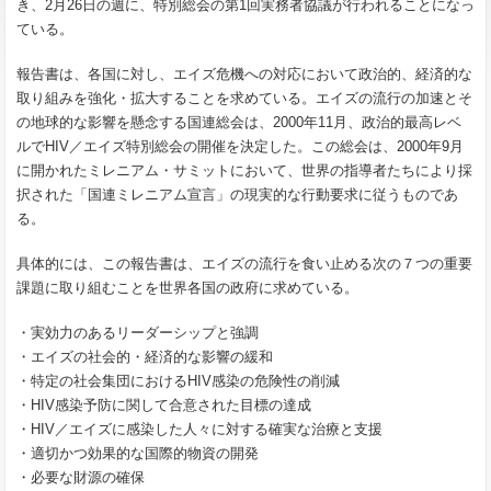
き、
2
月
26
日の週に、特別総会の第
1
回実務者協議が行われることになっ
ている。
報告書は、各国に対し、エイズ危機への対応において政治的、経済的な
取り組みを強化・拡大することを求めている。エイズの流行の加速とそ
の地球的な影響を懸念する国連総会は、
2000
年
11
月、政治的最高レベ
ルで
HIV
／エイズ特別総会の開催を決定した。この総会は、
2000
年
9
月
に開かれたミレニアム・サミットにおいて、世界の指導者たちにより採
択された「国連ミレニアム宣言」の現実的な行動要求に従うものであ
る。
具体的には、この報告書は、エイズの流行を食い止める次の７つの重要
課題に取り組むことを世界各国の政府に求めている。
・実効力のあるリーダーシップと強調
・エイズの社会的・経済的な影響の緩和
・特定の社会集団における
HIV
感染の危険性の削減
・
HIV
感染予防に関して合意された目標の達成
・
HIV
／エイズに感染した人々に対する確実な治療と支援
・適切かつ効果的な国際的物資の開発
・必要な財源の確保