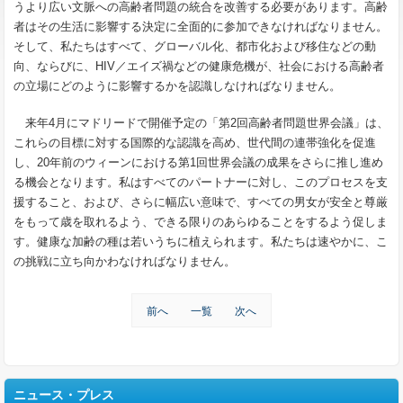
うより広い文脈への高齢者問題の統合を改善する必要があります。高齢
者はその生活に影響する決定に全面的に参加できなければなりません。
そして、私たちはすべて、グローバル化、都市化および移住などの動
向、ならびに、HIV／エイズ禍などの健康危機が、社会における高齢者
の立場にどのように影響するかを認識しなければなりません。
来年4月にマドリードで開催予定の「第2回高齢者問題世界会議」は、
これらの目標に対する国際的な認識を高め、世代間の連帯強化を促進
し、20年前のウィーンにおける第1回世界会議の成果をさらに推し進め
る機会となります。私はすべてのパートナーに対し、このプロセスを支
援すること、および、さらに幅広い意味で、すべての男女が安全と尊厳
をもって歳を取れるよう、できる限りのあらゆることをするよう促しま
す。健康な加齢の種は若いうちに植えられます。私たちは速やかに、こ
の挑戦に立ち向かわなければなりません。
前へ
一覧
次へ
ニュース・プレス