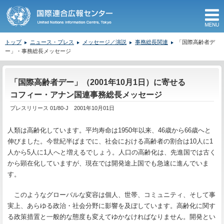
M
トップ
ニュース・プレス
メッセージ／演説
事務総長関連
「国際高齢者デ
ー」・事務総長メッセージ
ここから本文です。
「国際高齢者デー」（2001年10月1日）に寄せる
コフィー・アナン国連事務総長メッセージ
プレスリリース 01/80-J 2001年10月01日
人類は高齢化しています。平均寿命は1950年以来、46歳から66歳へと
伸びました。今世紀半ばまでに、社会における高齢者の割合は10人に1
人から5人に1人へと増えるでしょう。人口の高齢化は、先進国では古く
から顕在化していますが、現在では開発途上国でも急速に進んでいま
す。
このようなグローバルな変容は個人、世帯、コミュニティ、そして事
実上、あらゆる政治・社会分野に影響を及ぼしています。高齢化に関す
る政策措置と一般的な態度も変えてゆかなければなりません。開発とい