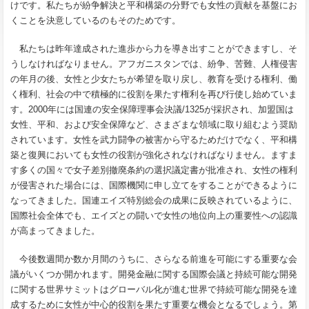
けです。私たちが紛争解決と平和構築の分野でも女性の貢献を基盤にお
くことを決意しているのもそのためです。
私たちは昨年達成された進歩から力を導き出すことができますし、そ
うしなければなりません。アフガニスタンでは、紛争、苦難、人権侵害
の年月の後、女性と少女たちが希望を取り戻し、教育を受ける権利、働
く権利、社会の中で積極的に役割を果たす権利を再び行使し始めていま
す。
2000
年には国連の安全保障理事会決議
/1325
が採択され、加盟国は
女性、平和、および安全保障など、さまざまな領域に取り組むよう奨励
されています。女性を武力闘争の被害から守るためだけでなく、平和構
築と復興においても女性の役割が強化されなければなりません。ますま
す多くの国々で女子差別撤廃条約の選択議定書が批准され、女性の権利
が侵害された場合には、国際機関に申し立てをすることができるように
なってきました。国連エイズ特別総会の成果に反映されているように、
国際社会全体でも、エイズとの闘いで女性の地位向上の重要性への認識
が高まってきました。
今後数週間か数か月間のうちに、さらなる前進を可能にする重要な会
議がいくつか開かれます。開発金融に関する国際会議と持続可能な開発
に関する世界サミットはグローバル化が進む世界で持続可能な開発を達
成するために女性が中心的役割を果たす重要な機会となるでしょう。第