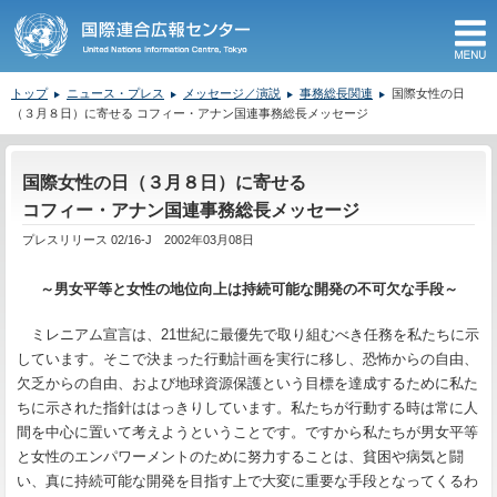
M
トップ
ニュース・プレス
メッセージ／演説
事務総長関連
国際女性の日
（３月８日）に寄せる コフィー・アナン国連事務総長メッセージ
ここから本文です。
国際女性の日（３月８日）に寄せる
コフィー・アナン国連事務総長メッセージ
プレスリリース 02/16-J 2002年03月08日
～男女平等と女性の地位向上は持続可能な開発の不可欠な手段～
ミレニアム宣言は、
21
世紀に最優先で取り組むべき任務を私たちに示
しています。そこで決まった行動計画を実行に移し、恐怖からの自由、
欠乏からの自由、および地球資源保護という目標を達成するために私た
ちに示された指針ははっきりしています。私たちが行動する時は常に人
間を中心に置いて考えようということです。ですから私たちが男女平等
と女性のエンパワーメントのために努力することは、貧困や病気と闘
い、真に持続可能な開発を目指す上で大変に重要な手段となってくるわ