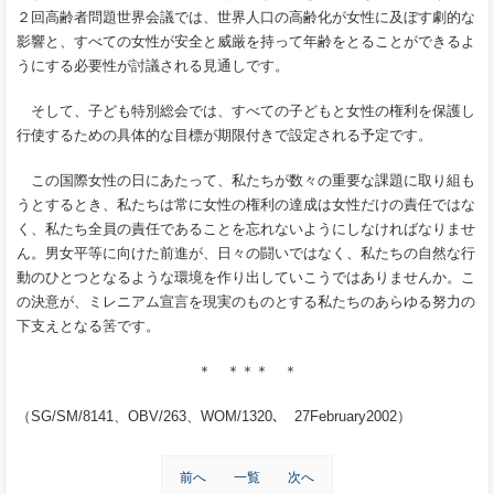
２回高齢者問題世界会議では、世界人口の高齢化が女性に及ぼす劇的な
影響と、すべての女性が安全と威厳を持って年齢をとることができるよ
うにする必要性が討議される見通しです。
そして、子ども特別総会では、すべての子どもと女性の権利を保護し
行使するための具体的な目標が期限付きで設定される予定です。
この国際女性の日にあたって、私たちが数々の重要な課題に取り組も
うとするとき、私たちは常に女性の権利の達成は女性だけの責任ではな
く、私たち全員の責任であることを忘れないようにしなければなりませ
ん。男女平等に向けた前進が、日々の闘いではなく、私たちの自然な行
動のひとつとなるような環境を作り出していこうではありませんか。こ
の決意が、ミレニアム宣言を現実のものとする私たちのあらゆる努力の
下支えとなる筈です。
＊ ＊＊＊ ＊
（
SG/SM/8141
、
OBV/263
、
WOM/1320
､
27February2002
）
前へ
一覧
次へ