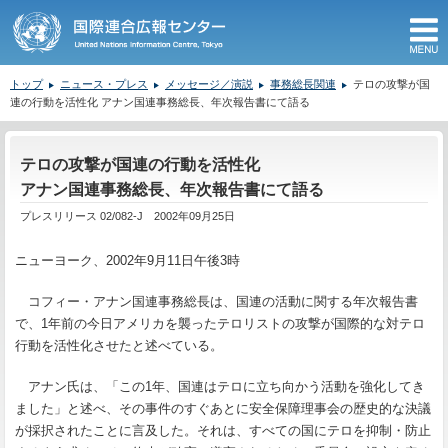
M
トップ
ニュース・プレス
メッセージ／演説
事務総長関連
テロの攻撃が国
連の行動を活性化 アナン国連事務総長、年次報告書にて語る
ここから本文です。
テロの攻撃が国連の行動を活性化
アナン国連事務総長、年次報告書にて語る
プレスリリース 02/082-J 2002年09月25日
ニューヨーク、
2002
年
9
月
11
日午後
3
時
コフィー・アナン国連事務総長は、国連の活動に関する年次報告書
で、
1
年前の今日アメリカを襲ったテロリストの攻撃が国際的な対テロ
行動を活性化させたと述べている。
アナン氏は、「この
1
年、国連はテロに立ち向かう活動を強化してき
ました」と述べ、その事件のすぐあとに安全保障理事会の歴史的な決議
が採択されたことに言及した。それは、すべての国にテロを抑制・防止