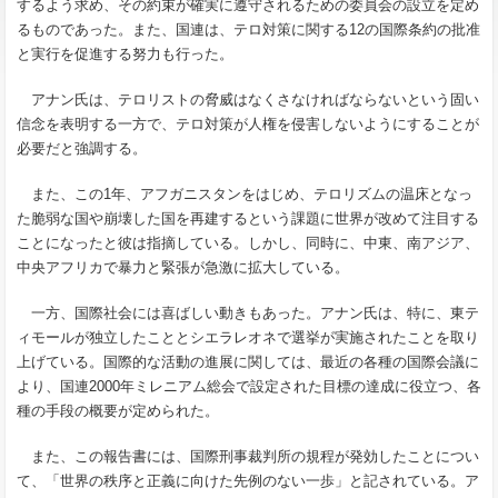
するよう求め、その約束が確実に遵守されるための委員会の設立を定め
るものであった。また、国連は、テロ対策に関する
12
の国際条約の批准
と実行を促進する努力も行った。
アナン氏は、テロリストの脅威はなくさなければならないという固い
信念を表明する一方で、テロ対策が人権を侵害しないようにすることが
必要だと強調する。
また、この
1
年、アフガニスタンをはじめ、テロリズムの温床となっ
た脆弱な国や崩壊した国を再建するという課題に世界が改めて注目する
ことになったと彼は指摘している。しかし、同時に、中東、南アジア、
中央アフリカで暴力と緊張が急激に拡大している。
一方、国際社会には喜ばしい動きもあった。アナン氏は、特に、東テ
ィモールが独立したこととシエラレオネで選挙が実施されたことを取り
上げている。国際的な活動の進展に関しては、最近の各種の国際会議に
より、国連
2000
年ミレニアム総会で設定された目標の達成に役立つ、各
種の手段の概要が定められた。
また、この報告書には、国際刑事裁判所の規程が発効したことについ
て、「世界の秩序と正義に向けた先例のない一歩」と記されている。ア