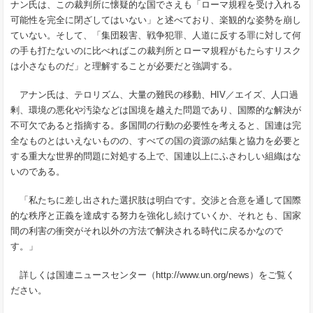
ナン氏は、この裁判所に懐疑的な国でさえも「ローマ規程を受け入れる
可能性を完全に閉ざしてはいない」と述べており、楽観的な姿勢を崩し
ていない。そして、「集団殺害、戦争犯罪、人道に反する罪に対して何
の手も打たないのに比べればこの裁判所とローマ規程がもたらすリスク
は小さなものだ」と理解することが必要だと強調する。
アナン氏は、テロリズム、大量の難民の移動、
HIV
／エイズ、人口過
剰、環境の悪化や汚染などは国境を越えた問題であり、国際的な解決が
不可欠であると指摘する。多国間の行動の必要性を考えると、国連は完
全なものとはいえないものの、すべての国の資源の結集と協力を必要と
する重大な世界的問題に対処する上で、国連以上にふさわしい組織はな
いのである。
「私たちに差し出された選択肢は明白です。交渉と合意を通して国際
的な秩序と正義を達成する努力を強化し続けていくか、それとも、国家
間の利害の衝突がそれ以外の方法で解決される時代に戻るかなので
す。」
詳しくは国連ニュースセンター（
http://www.un.org/news
）をご覧く
ださい。