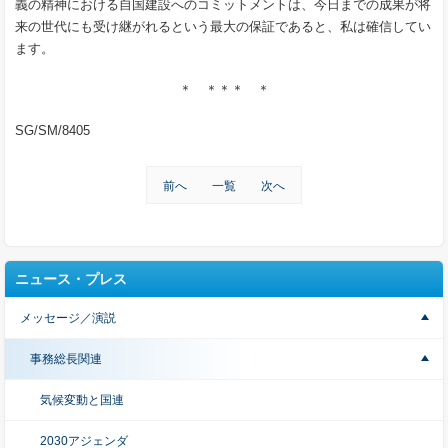
義の精神における自国建設へのコミットメントは、今日までの成果が将
来の世代にも受け継がれるという最大の保証であると、私は確信してい
ます。
＊ ＊＊＊ ＊
SG/SM/8405
前へ
一覧
次へ
ニュース・プレス
メッセージ／演説
事務総長関連
気候変動と国連
2030アジェンダ