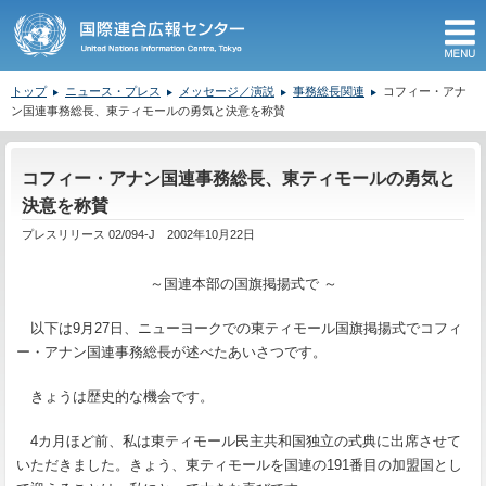
M
トップ
ニュース・プレス
メッセージ／演説
事務総長関連
コフィー・アナ
ン国連事務総長、東ティモールの勇気と決意を称賛
ここから本文です。
コフィー・アナン国連事務総長、東ティモールの勇気と
決意を称賛
プレスリリース 02/094-J 2002年10月22日
～
国連本部の国旗掲揚式で
～
以下は
9
月
27
日、ニューヨークでの東ティモール国旗掲揚式でコフィ
ー・アナン国連事務総長が述べたあいさつです。
きょうは歴史的な機会です。
4
カ月ほど前、私は東ティモール民主共和国独立の式典に出席させて
いただきました。きょう、東ティモールを国連の
191
番目の加盟国とし