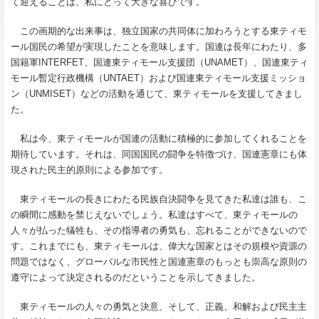
て迎えることは、私にとって大きな喜びです。
この画期的な出来事は、独立国家の共同体に加わろうとする東ティモ
ール国民の希望が実現したことを意味します。国連は長年にわたり、多
国籍軍
INTERFET
、国連東ティモール支援団（
UNAMET
）、国連東ティ
モール暫定行政機構（
UNTAET
）および国連東ティモール支援ミッショ
ン（
UNMISET
）などの活動を通じて、東ティモールを支援してきまし
た。
私は今、東ティモールが国連の活動に積極的に参加してくれることを
期待しています。それは、同国国民の闘争を特徴づけ、国連憲章にも体
現された民主的原則による参加です。
東ティモールの長きにわたる民族自決闘争を見てきた私達は誰も、こ
の瞬間に感動を禁じえないでしょう。私達はすべて、東ティモールの
人々が払った犠牲も、その指導者の勇気も、忘れることができないので
す。これまでにも、東ティモールは、偉大な国家とはその規模や資源の
問題ではなく、グローバルな市民性と国連憲章のもっとも崇高な原則の
遵守によって決定されるのだということを示してきました。
東ティモールの人々の勇気と決意、そして、正義、和解および民主主