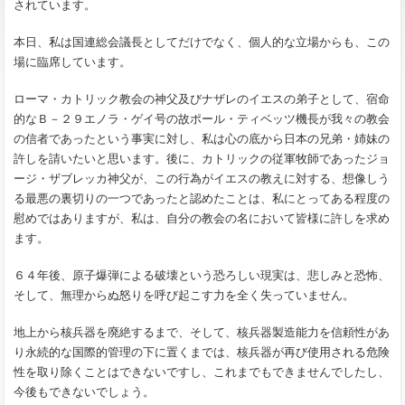
されています。
本日、私は国連総会議長としてだけでなく、個人的な立場からも、この
場に臨席しています。
ローマ・カトリック教会の神父及びナザレのイエスの弟子として、宿命
的なＢ－２９エノラ・ゲイ号の故ポール・ティベッツ機長が我々の教会
の信者であったという事実に対し、私は心の底から日本の兄弟・姉妹の
許しを請いたいと思います。後に、カトリックの従軍牧師であったジョ
ージ・ザブレッカ神父が、この行為がイエスの教えに対する、想像しう
る最悪の裏切りの一つであったと認めたことは、私にとってある程度の
慰めではありますが、私は、自分の教会の名において皆様に許しを求め
ます。
６４年後、原子爆弾による破壊という恐ろしい現実は、悲しみと恐怖、
そして、無理からぬ怒りを呼び起こす力を全く失っていません。
地上から核兵器を廃絶するまで、そして、核兵器製造能力を信頼性があ
り永続的な国際的管理の下に置くまでは、核兵器が再び使用される危険
性を取り除くことはできないですし、これまでもできませんでしたし、
今後もできないでしょう。