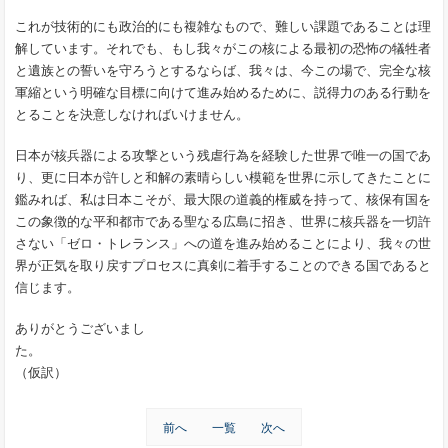
これが技術的にも政治的にも複雑なもので、難しい課題であることは理
解しています。それでも、もし我々がこの核による最初の恐怖の犠牲者
と遺族との誓いを守ろうとするならば、我々は、今この場で、完全な核
軍縮という明確な目標に向けて進み始めるために、説得力のある行動を
とることを決意しなければいけません。
日本が核兵器による攻撃という残虐行為を経験した世界で唯一の国であ
り、更に日本が許しと和解の素晴らしい模範を世界に示してきたことに
鑑みれば、私は日本こそが、最大限の道義的権威を持って、核保有国を
この象徴的な平和都市である聖なる広島に招き、世界に核兵器を一切許
さない「ゼロ・トレランス」への道を進み始めることにより、我々の世
界が正気を取り戻すプロセスに真剣に着手することのできる国であると
信じます。
ありがとうございまし
た。
（仮訳）
前へ
一覧
次へ