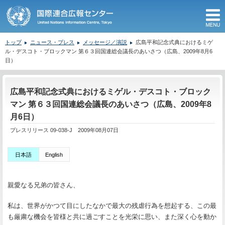
M
トップ
ニュース・プレス
メッセージ／演説
広島平和記念式典におけるミゲ
ル・デスコト・ブロックマン 第６３回国連総会議長のあいさつ（広島、2009年8月6
日）
ここから本文です。
広島平和記念式典におけるミゲル・デスコト・ブロック
マン 第６３回国連総会議長のあいさつ（広島、2009年8
月6日）
プレスリリース 09-038-J 2009年08月07日
日本語
English
親愛なる兄弟の皆さん、
私は、世界がかつて目にしたなかで最大の残虐行為を想起する、この最
も厳粛な機会を皆様と共に過ごすことを光栄に思い、また深く心を動か