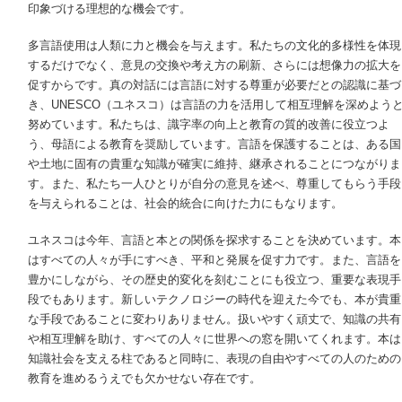
印象づける理想的な機会です。
多言語使用は人類に力と機会を与えます。私たちの文化的多様性を体現
するだけでなく、意見の交換や考え方の刷新、さらには想像力の拡大を
促すからです。真の対話には言語に対する尊重が必要だとの認識に基づ
き、UNESCO（ユネスコ）は言語の力を活用して相互理解を深めよう
努めています。私たちは、識字率の向上と教育の質的改善に役立つよ
う、母語による教育を奨励しています。言語を保護することは、ある国
や土地に固有の貴重な知識が確実に維持、継承されることにつながりま
す。また、私たち一人ひとりが自分の意見を述べ、尊重してもらう手段
を与えられることは、社会的統合に向けた力にもなります。
ユネスコは今年、言語と本との関係を探求することを決めています。本
はすべての人々が手にすべき、平和と発展を促す力です。また、言語を
豊かにしながら、その歴史的変化を刻むことにも役立つ、重要な表現手
段でもあります。新しいテクノロジーの時代を迎えた今でも、本が貴重
な手段であることに変わりありません。扱いやすく頑丈で、知識の共有
や相互理解を助け、すべての人々に世界への窓を開いてくれます。本は
知識社会を支える柱であると同時に、表現の自由やすべての人のための
教育を進めるうえでも欠かせない存在です。