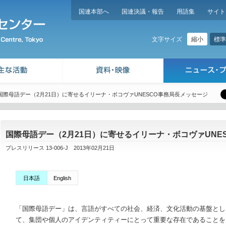
国連本部へ
国連決議・報告
用語集
サイト
縮小
標準
文字サイズ
国際母語デー（2月21日）に寄せるイリーナ・ボコヴァUNESCO事務局長メッセージ
国際母語デー（2月21日）に寄せるイリーナ・ボコヴァUNE
プレスリリース 13-006-J 2013年02月21日
日本語
English
「国際母語デー」は、言語がすべての社会、経済、文化活動の基盤とし
て、集団や個人のアイデンティティーにとって重要な存在であることを