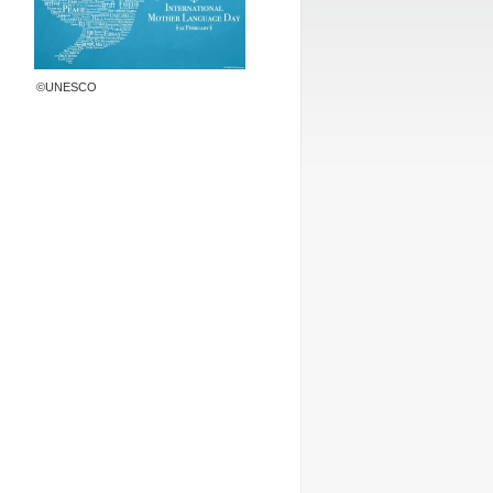
©UNESCO
と