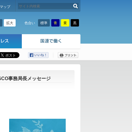
検索する
マップ
拡大
標準
青
黄
黒
色合い
ここから本文です。
SCO事務局長メッセージ