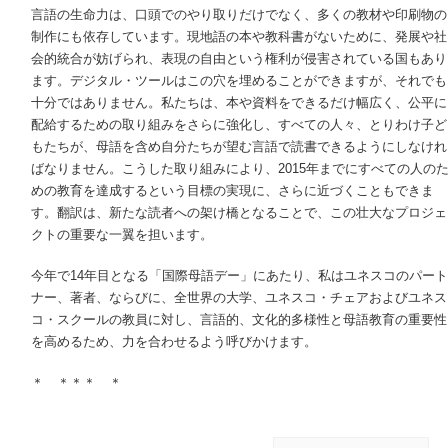
言語の生命力は、口頭でのやり取りだけでなく、多くの教材や印刷物の
制作にも依存しています。現地語の本や教科書がないために、発展や社
会的統合が妨げられ、表現の自由という権利が侵害されている国もあり
ます。デジタル・ツールはこの穴を埋めることができますが、それでも
十分ではありません。私たちは、本や資料をできるだけ幅広く、公平に
配給するための取り組みをさらに強化し、すべての人々、とりわけ子ど
もたちが、母語を含め自分たちが望む言語で読書できるようにしなけれ
ばなりません。こうした取り組みにより、2015年までにすべての人の
めの教育を達成するという目標の実現に、さらに近づくこともできま
す。翻訳は、新たな読者への架け橋となることで、この壮大なプロジェ
クトの重要な一翼を担います。
今年で14年目となる「国際母語デー」にあたり、私はユネスコのパート
ナー、著者、ならびに、全世界の大学、ユネスコ・チェアおよびユネス
コ・スクールの教員に対し、言語的、文化的多様性と母語教育の重要性
を高めるため、力を合わせるよう呼びかけます。
＊ ＊＊＊ ＊