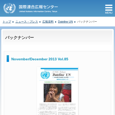
M
トップ
ニュース・プレス
広報資料
Dateline UN
バックナンバー
ここから本文です。
バックナンバー
November/December 2013 Vol.85