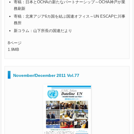
寄稿：日本とOCHAの新たなパートナーシップ～OCHA神戸が業
務刷新
寄稿：北東アジア6カ国を結ぶ国連オフィス～UN ESCAP仁川事
務所
新コラム：山下所長の国連だより
8ページ
1.9MB
November/December 2011 Vol.77