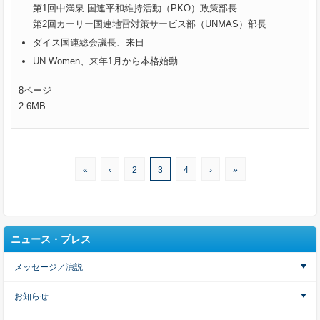
第1回中満泉 国連平和維持活動（PKO）政策部長
第2回カーリー国連地雷対策サービス部（UNMAS）部長
ダイス国連総会議長、来日
UN Women、来年1月から本格始動
8ページ
2.6MB
«
‹
2
3
4
›
»
ニュース・プレス
メッセージ／演説
お知らせ