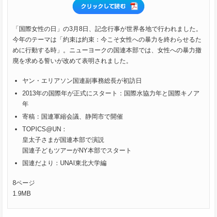
「国際女性の日」の3月8日、記念行事が世界各地で行われました。
今年のテーマは「約束は約束：今こそ女性への暴力を終わらせるた
めに行動する時」。ニューヨークの国連本部では、女性への暴力撤
廃を求める誓いが改めて表明されました。
ヤン・エリアソン国連副事務総長が初訪日
2013年の国際年が正式にスタート：国際水協力年と国際キノア
年
寄稿：国連軍縮会議、静岡市で開催
TOPICS@UN：
皇太子さまが国連本部で演説
国連子どもツアーがNY本部でスタート
国連だより：UNAI東北大学編
8ページ
1.9MB