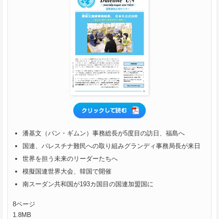
潘基文（パン・ギムン）事務総長が5度目の訪日、福島へ
国連、パレスチナ難民への取り組みグランディ事務局長が来日
世界を担う未来のリーダーたちへ
模擬国連世界大会、韓国で開催
南スーダン共和国が193カ国目の国連加盟国に
8ページ
1.8MB