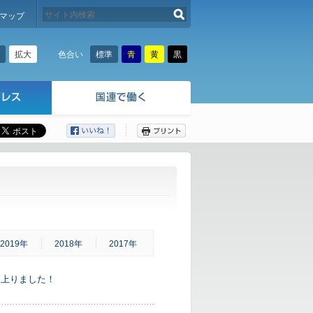
検索する
マップ
拡大
標準
青
黄
黒
色合い
ここから本文です。
2019年
2018年
2017年
でき上りました！