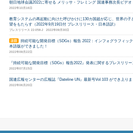
朝日地球会議2022に寄せる メリッサ・フレミング 国連事務次長ビデオ・メ
2022年10月16日
教育システムの再起動に向けた呼びかけに130カ国超が応じ、世界の
望をもたらす（2022年9月19日付 プレスリリース・日本語訳）
プレスリリース 22-058-J 2022年09月30日
持続可能な開発目標（SDGs）報告 2022：インフォグラフィッ
本語版ができました！
2022年09月22日
『持続可能な開発目標（SDGs）報告2022』発表に関するプレスリリース
2022年07月15日
国連広報センターの広報誌『Dateline UN』最新号Vol.103 ができ上り
2022年06月20日