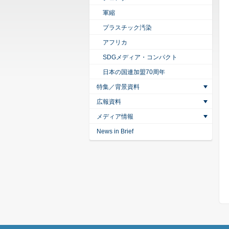
軍縮
プラスチック汚染
アフリカ
SDGメディア・コンパクト
日本の国連加盟70周年
特集／背景資料
広報資料
メディア情報
News in Brief