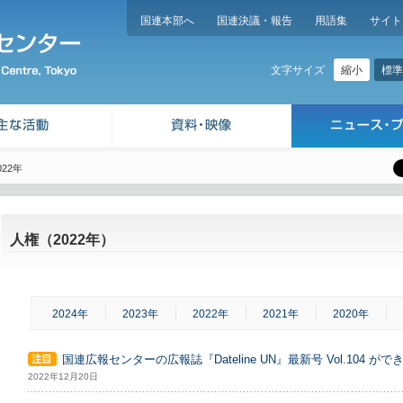
国連本部へ
国連決議・報告
用語集
サイト
縮小
標準
文字サイズ
022年
人権（2022年）
2024年
2023年
2022年
2021年
2020年
国連広報センターの広報誌『Dateline UN』最新号 Vol.104 が
2022年12月20日