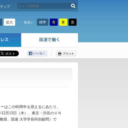
検索する
マップ
拡大
標準
青
黄
黒
色合い
ここから本文です。
ターはこの60周年を迎えるにあたり、
年12月13日（木）、東京・渋谷のＵＮ
教授、国連 大学学長特別顧問）で