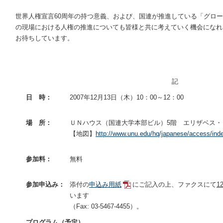
世界人権宣言60周年の持つ意義、および、国連が推進している「グロ
の現場における人権の推進についても皆様と共に考えていく機会になれ
お待ちしています。
記
日 時：
2007年12月13日（木）10：00～12：00
場 所：
ＵＮハウス（国連大学本部ビル）5階 エリザベス・
【地図】
http://www.unu.edu/hq/japanese/access/ind
参加料：
無料
参加申込み：
添付の
申込み用紙
にご記入の上、ファクスにて
1
います
（Fax: 03-5467-4455）。
プログラム（予定）