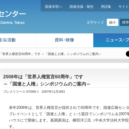
国連本部へ
国連決議・報告
用語集
サイト
縮小
標準
文字サイズ
年は「世界人権宣言60周年」です ～「国連と人権」シンポジウムのご案内～
2008年は「世界人権宣言60周年」です
～「国連と人権」シンポジウムのご案内～
プレスリリース 07/099-J 2007年11月28日
来年2008年は、世界人権宣言が採択されて60周年です。国連広報セン
プレイベントとして「国連と人権」と いう題目でシンポジウムを2007
ハウスにて開催します。基調講演は、横田洋三氏（中央大学法科大学院
す。