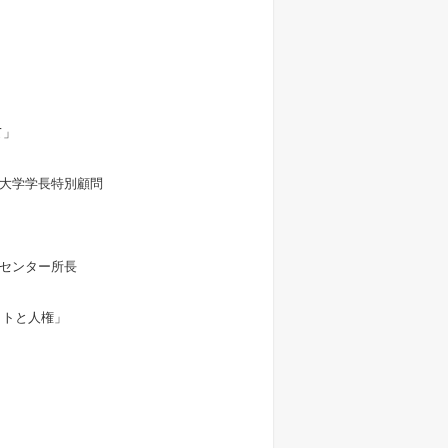
て」
大学学長特別顧問
センター所長
クトと人権」