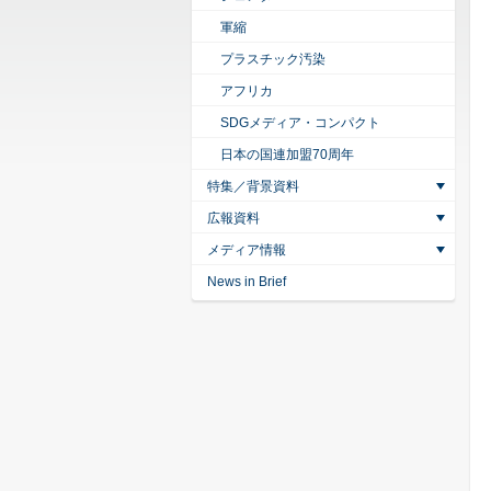
軍縮
プラスチック汚染
アフリカ
SDGメディア・コンパクト
日本の国連加盟70周年
特集／背景資料
広報資料
メディア情報
News in Brief