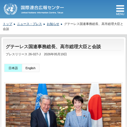
M
トップ
ニュース・プレス
お知らせ
グテーレス国連事務総長、高市総理大臣と
会談
ここから本文です。
グテーレス国連事務総長、高市総理大臣と会談
プレスリリース 26-027-J 2026年05月19日
日本語
English