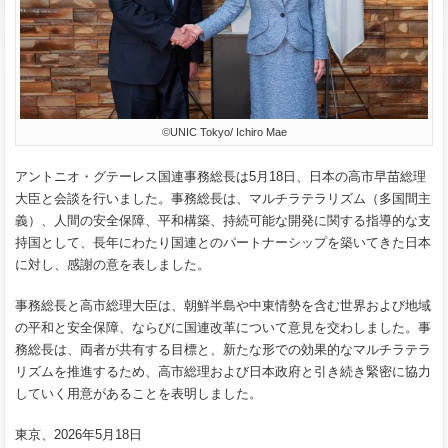
©UNIC Tokyo/ Ichiro Mae
アントニオ・グテーレス国連事務総長は5月18日、日本の高市早苗総理
大臣と会談を行いました。事務総長は、マルチラテラリズム（多国間主
義）、人間の安全保障、平和構築、持続可能な開発に関する指導的な支
持国として、長年にわたり国連とのパートナーシップを築いてきた日本
に対し、感謝の意を表しました。
事務総長と高市総理大臣は、朝鮮半島や中東情勢を含む世界および地域
の平和と安全保障、ならびに国連改革について意見を交わしました。事
務総長は、両者が共有する目標と、新たな形での効果的なマルチラテラ
リズムを推進するため、高市総理および日本政府と引き続き緊密に協力
していく用意があることを表明しました。
東京、2026年5月18日