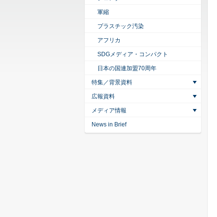
軍縮
プラスチック汚染
アフリカ
SDGメディア・コンパクト
日本の国連加盟70周年
特集／背景資料
広報資料
メディア情報
News in Brief