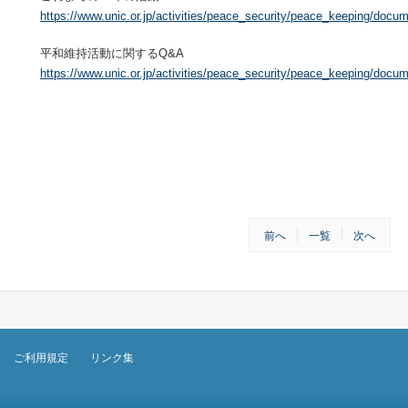
https://www.unic.or.jp/activities/peace_security/peace_keeping/docu
平和維持活動に関するQ&A
https://www.unic.or.jp/activities/peace_security/peace_keeping/docum
前へ
一覧
次へ
ご利用規定
リンク集