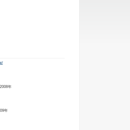
t/
008年
09年