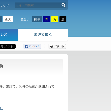
検索する
マップ
拡大
標準
青
黄
黒
色合い
ここから本文です。
動
以降、累計で、68件の活動が展開されて