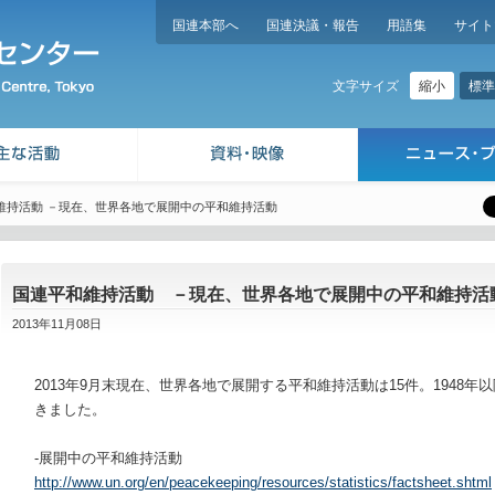
国連本部へ
国連決議・報告
用語集
サイト
縮小
標準
文字サイズ
維持活動 －現在、世界各地で展開中の平和維持活動
国連平和維持活動 －現在、世界各地で展開中の平和維持活
2013年11月08日
2013年9月末現在、世界各地で展開する平和維持活動は15件。1948年
きました。
-展開中の平和維持活動
http://www.un.org/en/peacekeeping/resources/statistics/factsheet.shtml