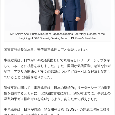
Mr. Shinzō Abe, Prime Minister of Japan welcomes Secretary-General at the
begining of G20 Summit, Osaka, Japan.
UN Photo/Ichiro Mae
国連事務総長は本日、安倍晋三総理大臣と会談しました。
事務総長は、日本がG20の議長国として素晴らしいリーダーシップを示
していることに祝意を表しました。また、同国が気候変動、急速な技術
変革、アフリカ開発など多くの課題についてグローバルな解決を促進し
ていることに賛辞を送りました。
気候変動に関して、事務総長は、日本の継続的なリーダーシップの重要
性を強調するとともに、G20諸国首脳に対し、2050年までに、事実上の
温室効果ガス排出ゼロを達成するよう、あらためて訴えました。
事務総長は、日本が持続可能な開発目標（SDGs）の達成に強固に取り