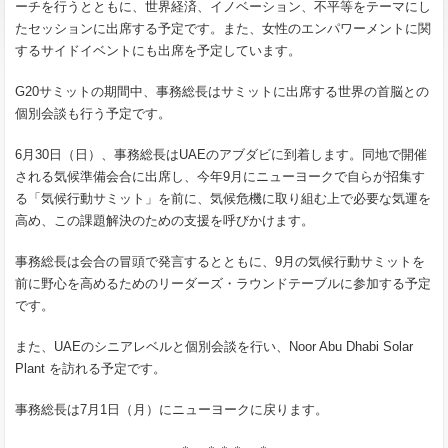
ーチを行うとともに、世界経済、イノベーション、不平等をテーマにし
たセッションに出席する予定です。また、女性のエンパワーメントに関
するサイドイベントにも出席を予定しています。
G20サミットの期間中、事務総長はサミットに出席する世界の首脳との
個別会談も行う予定です。
6月30日（日）、事務総長はUAEのアブダビに到着します。同地で開催
される気候準備会合に出席し、今年9月にニューヨークで自らが招集す
る「気候行動サミット」を前に、気候危機に取り組む上で必要な気運を
高め、この課題解決のための支援を呼びかけます。
事務総長は会合の冒頭で発言するとともに、9月の気候行動サミットを
前に野心を高めるためのリーダーズ・ラウンドテーブルに参加する予定
です。
また、UAEのシニアレベルと個別会談を行い、Noor Abu Dhabi Solar
Plant を訪れる予定です。
事務総長は7月1日（月）にニューヨークに戻ります。