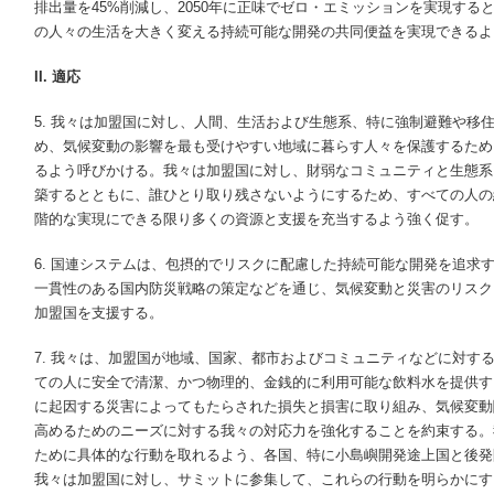
排出量を45%削減し、2050年に正味でゼロ・エミッションを実現す
の人々の生活を大きく変える持続可能な開発の共同便益を実現できるよ
II. 適応
5. 我々は加盟国に対し、人間、生活および生態系、特に強制避難や移
め、気候変動の影響を最も受けやすい地域に暮らす人々を保護するため
るよう呼びかける。我々は加盟国に対し、財弱なコミュニティと生態系
築するとともに、誰ひとり取り残さないようにするため、すべての人の
階的な実現にできる限り多くの資源と支援を充当するよう強く促す。
6. 国連システムは、包摂的でリスクに配慮した持続可能な開発を追求
一貫性のある国内防災戦略の策定などを通じ、気候変動と災害のリスク
加盟国を支援する。
7. 我々は、加盟国が地域、国家、都市およびコミュニティなどに対す
ての人に安全で清潔、かつ物理的、金銭的に利用可能な飲料水を提供す
に起因する災害によってもたらされた損失と損害に取り組み、気候変動
高めるためのニーズに対する我々の対応力を強化することを約束する。
ために具体的な行動を取れるよう、各国、特に小島嶼開発途上国と後発
我々は加盟国に対し、サミットに参集して、これらの行動を明らかにす