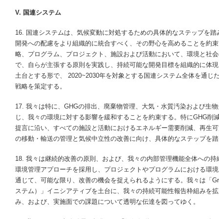
V. 国連システム
16. 国連システムは、気候変動に対処するための具体的なステップを
開発への配慮をより組織的に統合すべく、その野心を高めることを約束
略、プログラム、プロジェクト、施設および活動において、環境と社会
で、自らが主張する原則を実践し、持続可能な開発目標を組織的に体現
土台とする形で、 2020~2030年を対象とする国連システム全体を通
戦略を策定する。
17. 我々は特に、GHGの排出、廃棄物管理、大気・水質汚染および生
じ、我々の環境に対する影響を緩和することを約束する。特にGHG削減
提言に沿い、すべての施設と活動におけるエネルギー需要削減、再生可
の移動・輸送の管理と気候中立性の改善に向け、具体的なステップを踏
18. 我々は継続的改善の原則、および、我々の内部管理機能全体への
環境管理アプローチを採用し、プロジェクトやプログラムにおける環境
通じて、可能な限り、改善の機会を捉えられるようにする。我々は「Greeni
ステム）」イニシアティブを土台に、我々の持続可能性報告枠組みを拡
み、および、実施面での課題について透明な伝達を図ってゆく。