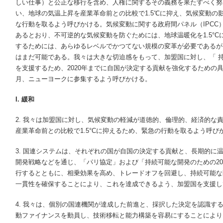
しい仕事）と公正な移行を含め、人権に関するその義務を果たすべく努
い、地球の気温上昇を産業革命前との比較で1.5℃に抑え、気候変動の
な行動を取るよう呼びかける。気候変動に関する政府間パネル（IPCC
あるとおり、不可逆的な気候変動を防ぐためには、地球温暖化を1.5°
するためには、あらゆるレベルでかつてない規模の変革が必要であるが
はまだ可能である。我々は大きな切迫感をもって、加盟国に対し、「 持
を支援するため、2020年までに自国が決定する貢献を強化するための
月、ニューヨークに参集するよう呼びかける。
I. 緩和
2. 我々は加盟国に対し、気候変動の軽減が道徳的、倫理的、経済的な
産業革命前との比較で1.5°Cに抑えるため、緊急の行動を取るよう呼び
3. 国連システムは、それぞれの国が自国の決定する貢献と、長期的に
開発戦略などを通じ、「パリ協定」および「持続可能な開発のための20
行するとともに、相乗効果を高め、トレードオフを回避し、持続可能な
一貫性を確保することにより、これを達成できるよう、加盟国を支援し
4. 我々は、個別の国連機関が達成した前進と、採択した決定を認識す
動ファイナンスを動員し、技術移転と能力構築を容易にすることにより、