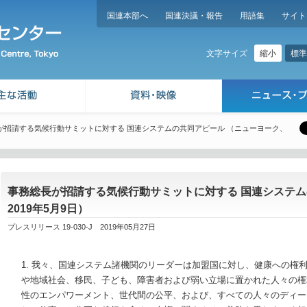
国連本部へ
国連決議・報告
用語集
サイト
縮小
標準
文字サイズ
が招請する気候行動サミットに対する 国連システムの共同アピール （ニューヨーク、
事務総長が招請する気候行動サミットに対する 国連システム
2019年5月9日）
プレスリリース 19-030-J 2019年05月27日
1. 我々、国連システム諸機関のリーダーは加盟国に対し、健康への権
や地域社会、移民、子ども、障害者および弱い立場に置かれた人々の権
性のエンパワーメント、世代間の公平、および、すべての人々のディー