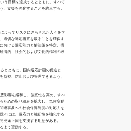
るという目標を達成するとともに、すべて
う、支援を強化することを約束する。
住によってリスクにさらされた人々を含
、適切な適応措置を取ることを確保す
における適応能力と解決策を特定、構
経済的、社会的および文化的権利の段
するとともに、国内適応計画の促進と、
を監視、防止および管理できるよう、
る悪影響を緩和し、強靭性を高め、すべ
るための取り組みを拡大し、気候変動
関連事象への社会保障制度の対応力を
我々には、適応力と強靭性を強化する
開発途上国を支援する用意がある。
るよう奨励する。