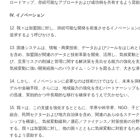
ロードマップ、存続可能なアプローチおよび成功例を共有するよう奨励
IV. イノベーション
12. 我々は加盟国に対し、持続可能な開発を前進させるイノベーショ
追求するよう呼びかける。
13. 国連システムは、情報・商業技術、データおよびツールをはじめ
を含め、加盟国が関連のデータと技術革新を開発、活用し、気候変動と
び、災害リスクの削減と管理に関する解決策を見出せる能力の強化を支
気候変動に強い開発経路へのパラダイム・シフトを図る上で、大きな潜
14. しかし、イノベーションに必要なのは技術だけではなく、未来を
デルや金融手段、さらには、地域協力の強化を含むパートナーシップも
の迅速、実効的かつ中長期的な移行を確保するうえで欠かせない。
15. 我々は、この支援を強化するとともに、学界や科学界、NGO、子
組合、民間セクターおよび地方自治体を含め、関連のあらゆるステーク
シップを構築し、気候変動緩和／適応／ファイナンス／対策技術の分野
する。我々は加盟国に対し、他の国々とともに気候変動に対処するため
するよう奨励する。