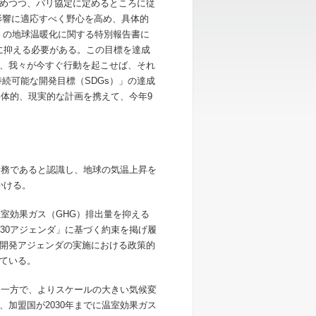
めつつ、パリ協定に定めるところに従
影響に適応すべく野心を高め、具体的
）の地球温暖化に関する特別報告書に
Cに抑える必要がある。この目標を達成
、我々が今すぐ行動を起こせば、それ
続可能な開発目標（SDGs）」の達成
具体的、現実的な計画を携えて、今年9
責務であると認識し、地球の気温上昇を
かける。
温室効果ガス（GHG）排出量を抑える
30アジェンダ」に基づく約束を掲げ履
開発アジェンダの実施における政策的
ている。
る一方で、よりスケールの大きい気候変
加盟国が2030年までに温室効果ガス