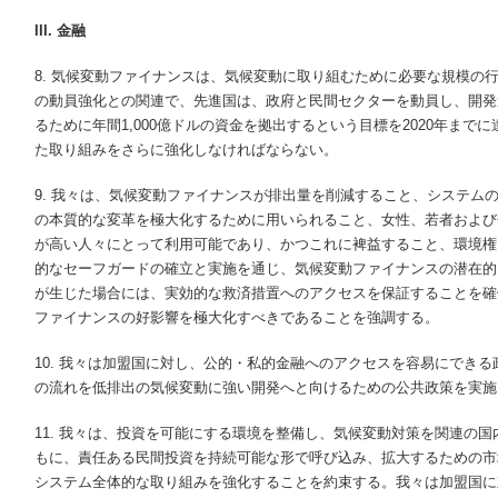
III. 金融
8. 気候変動ファイナンスは、気候変動に取り組むために必要な規模の
の動員強化との関連で、先進国は、政府と民間セクターを動員し、開発
るために年間1,000億ドルの資金を拠出するという目標を2020年ま
た取り組みをさらに強化しなければならない。
9. 我々は、気候変動ファイナンスが排出量を削減すること、システム
の本質的な変革を極大化するために用いられること、女性、若者および
が高い人々にとって利用可能であり、かつこれに裨益すること、環境権
的なセーフガードの確立と実施を通じ、気候変動ファイナンスの潜在的
が生じた場合には、実効的な救済措置へのアクセスを保証することを確
ファイナンスの好影響を極大化すべきであることを強調する。
10. 我々は加盟国に対し、公的・私的金融へのアクセスを容易にでき
の流れを低排出の気候変動に強い開発へと向けるための公共政策を実施
11. 我々は、投資を可能にする環境を整備し、気候変動対策を関連の
もに、責任ある民間投資を持続可能な形で呼び込み、拡大するための市
システム全体的な取り組みを強化することを約束する。我々は加盟国に