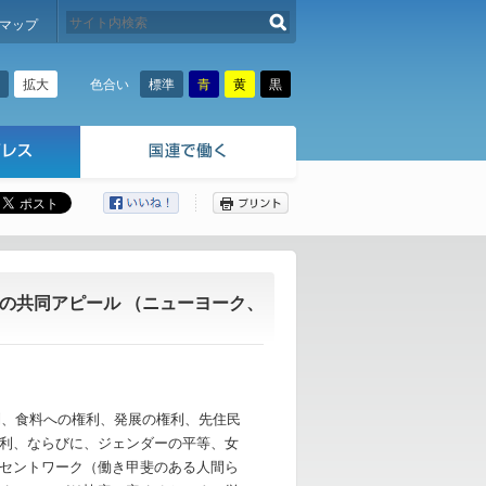
検索する
マップ
拡大
標準
青
黄
黒
色合い
ここから本文です。
の共同アピール （ニューヨーク、
利、食料への権利、発展の権利、先住民
利、ならびに、ジェンダーの平等、女
セントワーク（働き甲斐のある人間ら