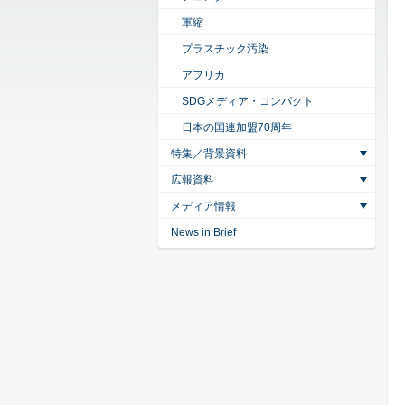
軍縮
プラスチック汚染
アフリカ
SDGメディア・コンパクト
日本の国連加盟70周年
特集／背景資料
広報資料
メディア情報
News in Brief