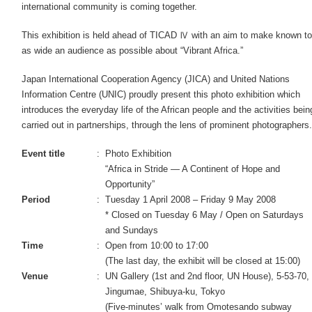
international community is coming together.
This exhibition is held ahead of TICAD Ⅳ with an aim to make known to
as wide an audience as possible about “Vibrant Africa.”
Japan International Cooperation Agency (JICA) and United Nations
Information Centre (UNIC) proudly present this photo exhibition which
introduces the everyday life of the African people and the activities bein
carried out in partnerships, through the lens of prominent photographers.
Event title
:
Photo Exhibition
“Africa in Stride — A Continent of Hope and
Opportunity”
Period
:
Tuesday 1 April 2008 – Friday 9 May 2008
* Closed on Tuesday 6 May / Open on Saturdays
and Sundays
Time
:
Open from 10:00 to 17:00
(The last day, the exhibit will be closed at 15:00)
Venue
:
UN Gallery (1st and 2nd floor, UN House), 5-53-70,
Jingumae, Shibuya-ku, Tokyo
(Five-minutes’ walk from Omotesando subway