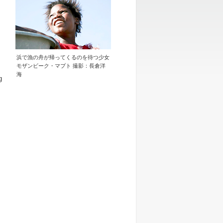
浜で漁の舟が帰ってくるのを待つ少女
モザンビーク・マプト 撮影：長倉洋
海
g