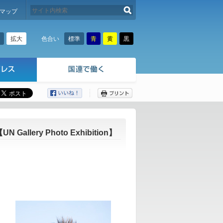
検索する
マップ
拡大
標準
青
黄
黒
色合い
ここから本文です。
”【UN Gallery Photo Exhibition】